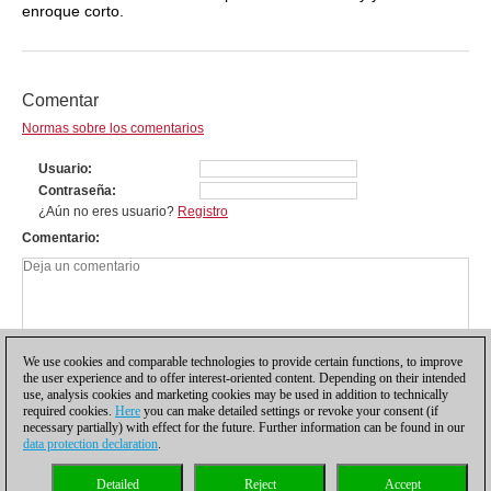
enroque corto.
Comentar
Normas sobre los comentarios
Usuario
Contraseña
¿Aún no eres usuario?
Registro
Comentario
We use cookies and comparable technologies to provide certain functions, to improve
the user experience and to offer interest-oriented content. Depending on their intended
use, analysis cookies and marketing cookies may be used in addition to technically
required cookies.
Here
you can make detailed settings or revoke your consent (if
necessary partially) with effect for the future. Further information can be found in our
data protection declaration
.
Política de privacidad
|
Pie de imprenta
|
Para contactar
|
Cookies Management
|
Detailed
Reject
Accept