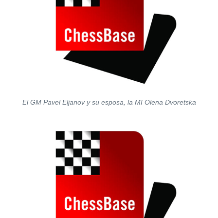
El GM Pavel Eljanov y su esposa, la MI Olena Dvoretska