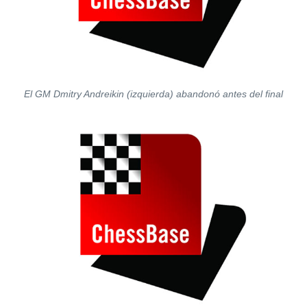
El GM Dmitry Andreikin (izquierda) abandonó antes del final