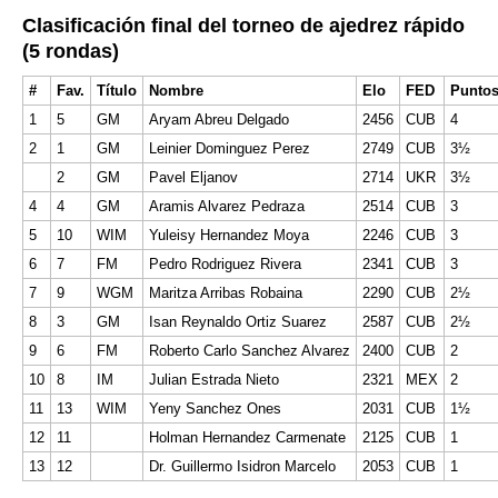
Clasificación final del torneo de ajedrez rápido
(5 rondas)
#
Fav.
Título
Nombre
Elo
FED
Punto
1
5
GM
Aryam Abreu Delgado
2456
CUB
4
2
1
GM
Leinier Dominguez Perez
2749
CUB
3½
2
GM
Pavel Eljanov
2714
UKR
3½
4
4
GM
Aramis Alvarez Pedraza
2514
CUB
3
5
10
WIM
Yuleisy Hernandez Moya
2246
CUB
3
6
7
FM
Pedro Rodriguez Rivera
2341
CUB
3
7
9
WGM
Maritza Arribas Robaina
2290
CUB
2½
8
3
GM
Isan Reynaldo Ortiz Suarez
2587
CUB
2½
9
6
FM
Roberto Carlo Sanchez Alvarez
2400
CUB
2
10
8
IM
Julian Estrada Nieto
2321
MEX
2
11
13
WIM
Yeny Sanchez Ones
2031
CUB
1½
12
11
Holman Hernandez Carmenate
2125
CUB
1
13
12
Dr. Guillermo Isidron Marcelo
2053
CUB
1