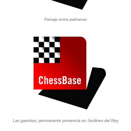
Paisaje entre palmeras
Las gaviotas, permanente presencia en Jardines del Rey