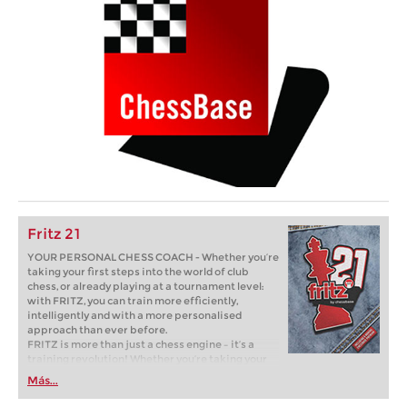
Fritz 21
YOUR PERSONAL CHESS COACH - Whether you’re
taking your first steps into the world of club
chess, or already playing at a tournament level:
with FRITZ, you can train more efficiently,
intelligently and with a more personalised
approach than ever before.
FRITZ is more than just a chess engine – it’s a
training revolution! Whether you’re taking your
first steps into the world of club chess, or already
Más...
playing at a tournament level: with FRITZ, you can
train more efficiently, intelligently and with a