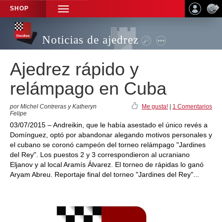
SHOP
TOGGLE
NAVIGATION
Noticias de ajedrez
Ajedrez rápido y
relámpago en Cuba
por Michel Contreras y Katheryn
Me gusta!
|
1 Comentarios
Felipe
03/07/2015 – Andreikin, que le había asestado el único revés a
Domínguez, optó por abandonar alegando motivos personales y
el cubano se coronó campeón del torneo relámpago "Jardines
del Rey". Los puestos 2 y 3 correspondieron al ucraniano
Eljanov y al local Aramís Álvarez. El torneo de rápidas lo ganó
Aryam Abreu. Reportaje final del torneo "Jardines del Rey"...