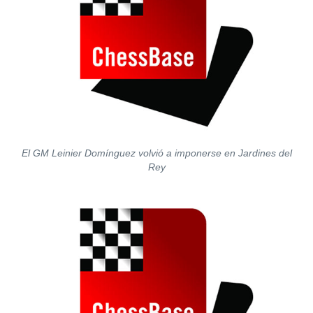
El GM Leinier Domínguez volvió a imponerse en Jardines del
Rey