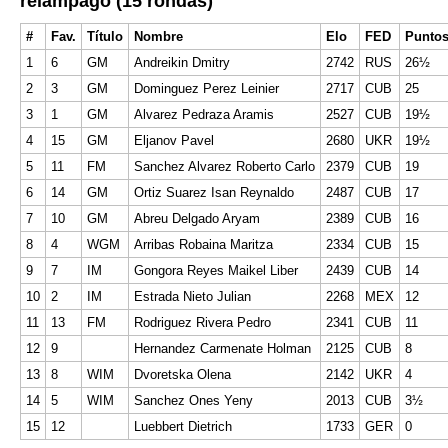
relámpago (15 rondas)
#
Fav.
Título
Nombre
Elo
FED
Punto
1
6
GM
Andreikin Dmitry
2742
RUS
26½
2
3
GM
Dominguez Perez Leinier
2717
CUB
25
3
1
GM
Alvarez Pedraza Aramis
2527
CUB
19½
4
15
GM
Eljanov Pavel
2680
UKR
19½
5
11
FM
Sanchez Alvarez Roberto Carlo
2379
CUB
19
6
14
GM
Ortiz Suarez Isan Reynaldo
2487
CUB
17
7
10
GM
Abreu Delgado Aryam
2389
CUB
16
8
4
WGM
Arribas Robaina Maritza
2334
CUB
15
9
7
IM
Gongora Reyes Maikel Liber
2439
CUB
14
10
2
IM
Estrada Nieto Julian
2268
MEX
12
11
13
FM
Rodriguez Rivera Pedro
2341
CUB
11
12
9
Hernandez Carmenate Holman
2125
CUB
8
13
8
WIM
Dvoretska Olena
2142
UKR
4
14
5
WIM
Sanchez Ones Yeny
2013
CUB
3½
15
12
Luebbert Dietrich
1733
GER
0