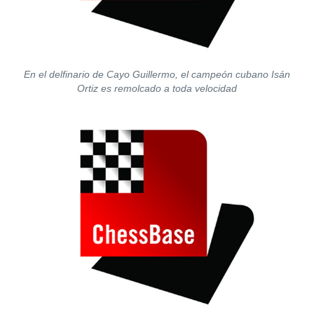
En el delfinario de Cayo Guillermo, el campeón cubano Isán
Ortiz es remolcado a toda velocidad