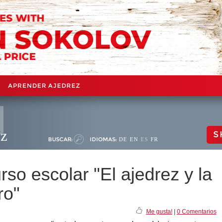
APRENDER AJEDREZ
ez
S
BUSCAR:
IDIOMAS:
DE
EN
ES
FR
o escolar "El ajedrez y la
ro"
Me gusta!
|
0 Comentarios