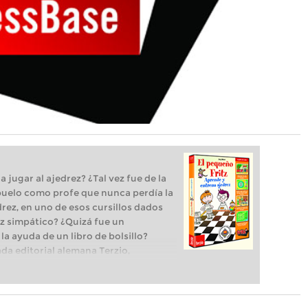
jugar al ajedrez? ¿Tal vez fue de la
abuelo como profe que nunca perdía la
drez, en uno de esos cursillos dados
vez simpático? ¿Quizá fue un
a ayuda de un libro de bolsillo?
a editorial alemana Terzio,
 niños, acaban de publicar un
anza para aprender y entrenar