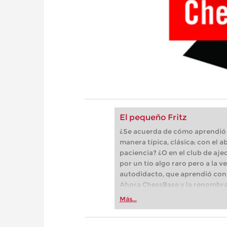
El pequeño Fritz
¿Se acuerda de cómo aprendió a 
manera típica, clásica: con el 
paciencia? ¿O en el club de aje
por un tío algo raro pero a la 
autodidacto, que aprendió con l
Ahora ChessBase y la renombrad
especializada en software para
Más...
programa interactivo de enseñ
ajedrez.