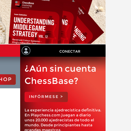
CONECTAR
¿Aún sin cuenta
ChessBase?
HOP
INFÓRMESE >
La experiencia ajedrecística definitiva.
En Playchess.com juegan a diario
unos 20.000 ajedrecistas de todo el
mundo. Desde principiantes hasta
grandes maestros.