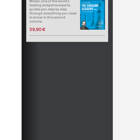
Müller, one of the world’s
leading endgame experts,
guides you step by step
through everything you need
to know in this second
volume.
39,90 €