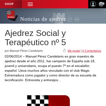
SHOP
TOGGLE
NAVIGATION
Noticias de ajedrez
Ajedrez Social y
Terapéutico nº 5
por Manuel Pérez Candelario
Me gusta!
|
0 Comentarios
02/06/2014 – Manuel Pérez Candelario es gran maestro de
ajedrez desde el año 2011, fue campeón de España sub-18,
juvenil y universitario, ocupa el puesto 7º en el escalafón
español. Lleva muchos años vinculado con el club Magic
Extremadura como jugador y como director de su escuela de
tecnificación. Entrevista y entresijos...