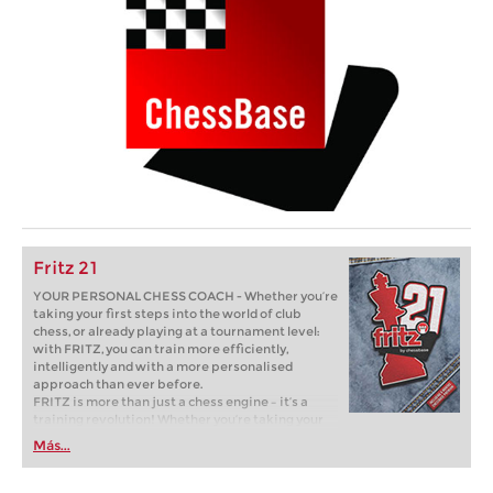
Fritz 21
YOUR PERSONAL CHESS COACH - Whether you’re
taking your first steps into the world of club
chess, or already playing at a tournament level:
with FRITZ, you can train more efficiently,
intelligently and with a more personalised
approach than ever before.
FRITZ is more than just a chess engine – it’s a
training revolution! Whether you’re taking your
first steps into the world of club chess, or already
Más...
playing at a tournament level: with FRITZ, you can
train more efficiently, intelligently and with a
more personalised approach than ever before.