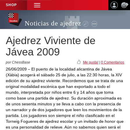
SHOP
TOGGLE
NAVIGATION
Noticias de ajedrez
Ajedrez Viviente de
Jávea 2009
por ChessBase
Me gusta!
|
0 Comentarios
26/06/2009 – El puerto de la localidad alicantina de Jávea
(Xàbia) acogerá el sábado 25 de julio, a las 22:30 horas, la XIV
edición de su ajedrez viviente. Recordemos que se trata de una
original modalidad escénica que han exportado a todo el
mundo, interpretada por niños entre 6 y 14 años que toma
como base una partida de ajedrez. Su duración aproximada es
de unos sesenta minutos y se lleva a cabo con la presencia de
un narrador y de dos jugadores que leen los movimientos de la
partida. Los jugadores son siempre el niño clasificado en el
Torneig Fogueres de ajedrez escolar y un invitado de honor que
es una personalidad de relieve. Aún no sabemos quien será el