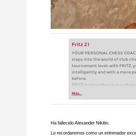
Fritz 21
YOUR PERSONAL CHESS COACH - 
steps into the world of club che
tournament level: with FRITZ, y
intelligently and with a more 
before.
FRITZ is more than just a chess 
Whether you’re taking your firs
Más...
or already playing at a tournam
more efficiently, intelligently
approach than ever before.
Ha fallecido Alexander Nikitin.
Lo recordaremos como un entrenador excepci