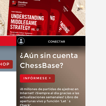
CONECTAR
¿Aún sin cuenta
ChessBase?
HOP
INFÓRMESE >
¡8 millones de partidas de ajedrez en
Internet! ¡Siempre al día gracias a las
actualizaciones semanales! Libro de
aperturas vivo y función “Let´s
Check”.