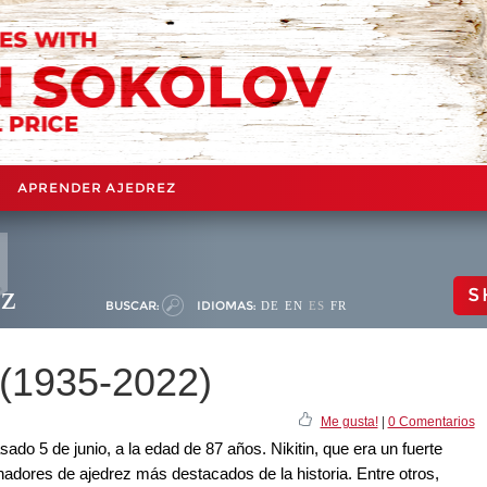
APRENDER AJEDREZ
ez
S
BUSCAR:
IDIOMAS:
DE
EN
ES
FR
 (1935-2022)
Me gusta!
|
0 Comentarios
asado 5 de junio, a la edad de 87 años. Nikitin, que era un fuerte
nadores de ajedrez más destacados de la historia. Entre otros,