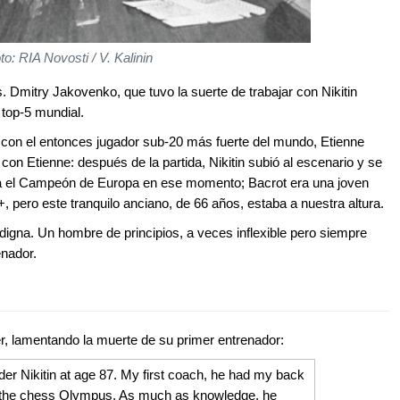
to: RIA Novosti / V. Kalinin
Dmitry Jakovenko, que tuvo la suerte de trabajar con Nikitin
 top-5 mundial.
a con el entonces jugador sub-20 más fuerte del mundo, Etienne
on Etienne: después de la partida, Nikitin subió al escenario y se
era el Campeón de Europa en ese momento; Bacrot era una joven
, pero este tranquilo anciano, de 66 años, estaba a nuestra altura.
digna. Un hombre de principios, a veces inflexible pero siempre
enador.
r, lamentando la muerte de su primer entrenador:
er Nikitin at age 87. My first coach, he had my back
p the chess Olympus. As much as knowledge, he