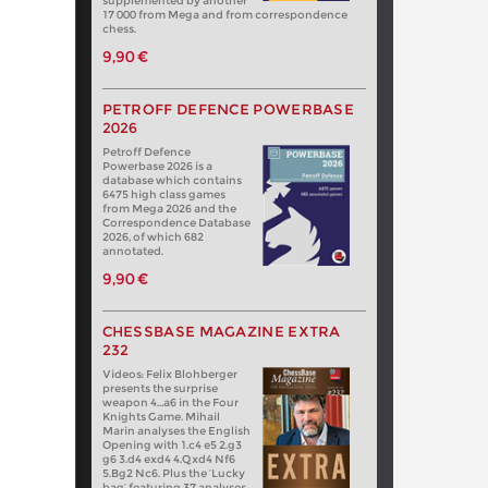
supplemented by another
17 000 from Mega and from correspondence
chess.
9,90 €
PETROFF DEFENCE POWERBASE
2026
Petroff Defence
Powerbase 2026 is a
database which contains
6475 high class games
from Mega 2026 and the
Correspondence Database
2026, of which 682
annotated.
9,90 €
CHESSBASE MAGAZINE EXTRA
232
Videos: Felix Blohberger
presents the surprise
weapon 4…a6 in the Four
Knights Game. Mihail
Marin analyses the English
Opening with 1.c4 e5 2.g3
g6 3.d4 exd4 4.Qxd4 Nf6
5.Bg2 Nc6. Plus the ‘Lucky
bag’ featuring 37 analyses