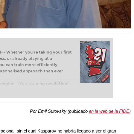
Whether you’re taking your first
ss, or already playing at a
ou can train more efficiently,
personalised approach than ever
engine – it’s a training revolution!
t steps into the world of club chess,
ent level: with FRITZ, you can train
 and with a more personalised
Por Emil Sutovsky (publicado
en la web de la FIDE
)
onal, sin el cual Kasparov no habría llegado a ser el gran