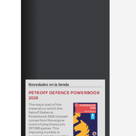
Novedades en la tienda
PETROFF DEFENCE POWERBOOK
2026
The major part of the
material on which the
Petroff Defence
Powerbook 2026 is based
comes from the engine
room of playchess.com:
357 000 games. This
imposing number is