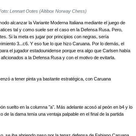
Foto: Lennart Ootes (Altibox Norway Chess)
do alcanzar la Variante Moderna Italiana mediante el juego de
 matices tal y como suele ser el caso en la Defensa Rusa. Pero,
s. Si la meta es jugar por principios con negras, sería
imiento 3...c6. Y eso fue lo que hizo Caruana. Por lo demás, el
ara el jugador estadounidense porque era algo que Carlsen había
ficionados a la Defensa Rusa y con el motivo de evitarla.
enzó a tener pinta ya bastante estratégica, con Caruana
eón suelto en la columna "a". Más adelante acosó al peón en b4 y lo
o de la dama tenía una ventaja palpable en el final de la partida
so, se iba abriendo paso por la tenaz defensa de Fabiano Caruana