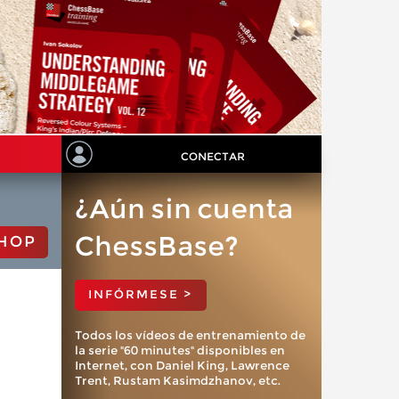
CONECTAR
¿Aún sin cuenta
ChessBase?
HOP
INFÓRMESE >
Todos los vídeos de entrenamiento de
la serie "60 minutes" disponibles en
Internet, con Daniel King, Lawrence
Trent, Rustam Kasimdzhanov, etc.