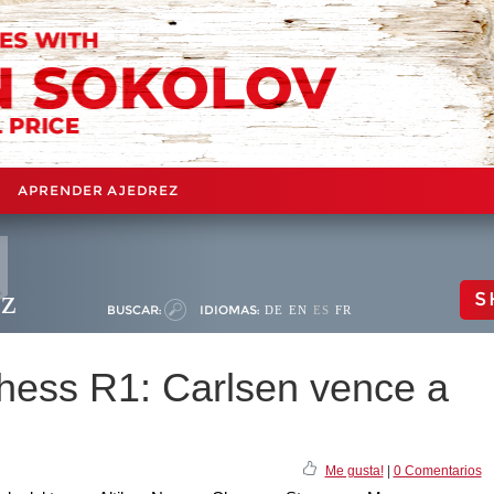
APRENDER AJEDREZ
ez
S
BUSCAR:
IDIOMAS:
DE
EN
ES
FR
hess R1: Carlsen vence a
Me gusta!
|
0 Comentarios