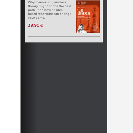
Why memorising endless
theory might not be the best
path - and how an idea-
based repertoire can change
your game.
39,90 €