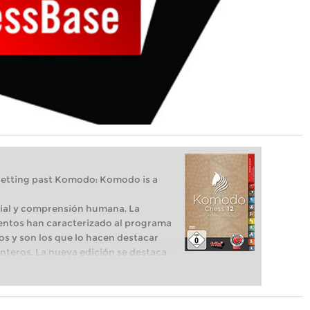
 getting past Komodo: Komodo is a
icial y comprensión humana. La
ntos han caracterizado al programa
s y son los que lo hacen destacar
nteros. La nueva edición se destaca
nes laten en su pecho". Uno es el
su nueva versión perfeccionada. El
Monte Carlo" que calcula por un