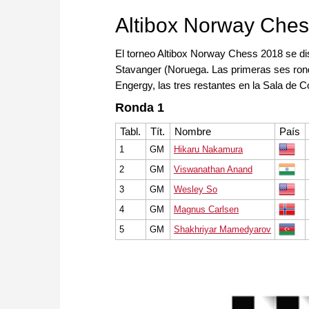
sistema parecido al de AlphaZe
Altibox Norway Che
El torneo Altibox Norway Chess 2018 se disp
Stavanger (Noruega. Las primeras ses ronda
Engergy, las tres restantes en la Sala de Co
Ronda 1
Tabl.
Tít.
Nombre
País
1
GM
Hikaru Nakamura
2
GM
Viswanathan Anand
3
GM
Wesley So
4
GM
Magnus Carlsen
5
GM
Shakhriyar Mamedyarov