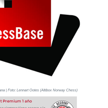
na | Foto: Lennart Ootes (Altibox Norway Chess)
t Premium 1 año
e siempre tiene acceso a la