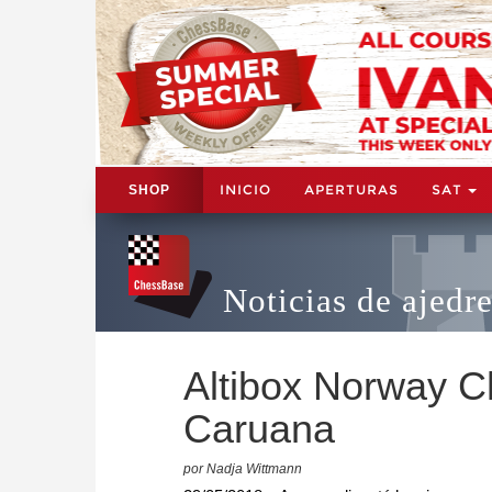
INICIO
APERTURAS
SAT
SHOP
Noticias de ajedr
Altibox Norway C
Caruana
por Nadja Wittmann