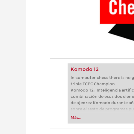
Komodo 12
In computer chess there is no
triple TCEC Champion.
Komodo 12: iInteligencia artif
combinación de esos dos eleme
de ajedrez Komodo durante año
sobre el resto de programas pu
por el hecho de que "dos corazo
Más...
módulo clásico de Komodo, en 
segundo es el módulo Komodo "