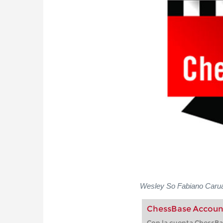
Wesley So Fabiano Carua
ChessBase Accoun
Con la cuenta ChessBas