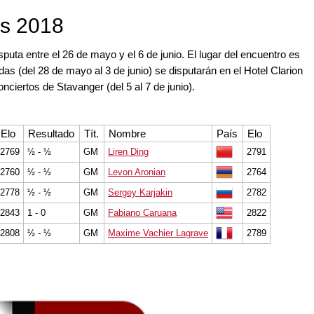
ro.
ss 2018
uta entre el 26 de mayo y el 6 de junio. El lugar del encuentro es
s (del 28 de mayo al 3 de junio) se disputarán en el Hotel Clarion
nciertos de Stavanger (del 5 al 7 de junio).
Elo
Resultado
Tít.
Nombre
País
Elo
2769
½ - ½
GM
Liren Ding
2791
2760
½ - ½
GM
Levon Aronian
2764
2778
½ - ½
GM
Sergey Karjakin
2782
2843
1 - 0
GM
Fabiano Caruana
2822
2808
½ - ½
GM
Maxime Vachier Lagrave
2789