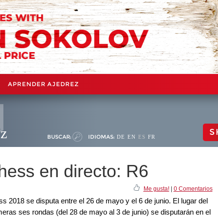
APRENDER AJEDREZ
ez
S
BUSCAR:
IDIOMAS:
DE
EN
ES
FR
hess en directo: R6
Me gusta!
|
0 Comentarios
 2018 se disputa entre el 26 de mayo y el 6 de junio. El lugar del
ras ses rondas (del 28 de mayo al 3 de junio) se disputarán en el