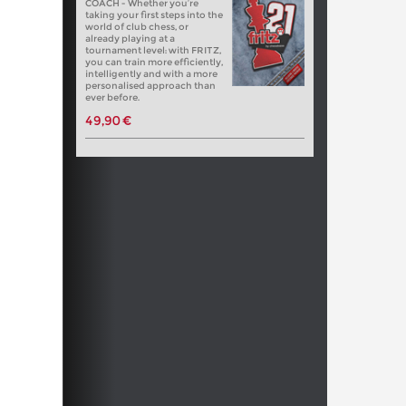
COACH - Whether you’re
taking your first steps into the
world of club chess, or
already playing at a
tournament level: with FRITZ,
you can train more efficiently,
intelligently and with a more
personalised approach than
ever before.
49,90 €