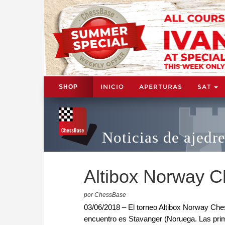
INICIO
APERTURAS
SAT
SHOP
Noticias de ajedr
Altibox Norway C
por ChessBase
03/06/2018 – El torneo Altibox Norway Chess
encuentro es Stavanger (Noruega. Las prime