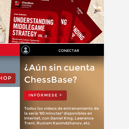
CONECTAR
¿Aún sin cuenta
ChessBase?
HOP
INFÓRMESE >
Todos los vídeos de entrenamiento de
la serie "60 minutes" disponibles en
Internet, con Daniel King, Lawrence
Trent, Rustam Kasimdzhanov, etc.