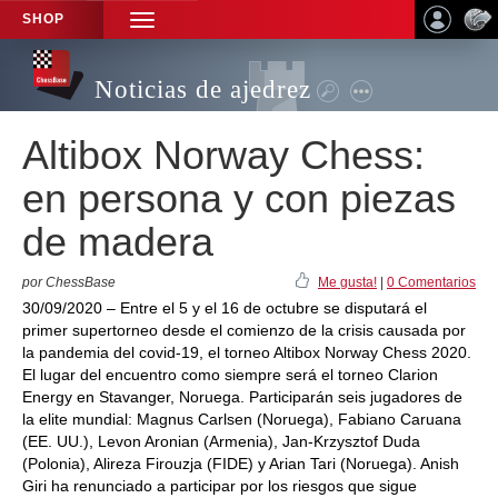
SHOP
TOGGLE
NAVIGATION
Noticias de ajedrez
Altibox Norway Chess:
en persona y con piezas
de madera
por ChessBase
Me gusta!
|
0 Comentarios
30/09/2020 – Entre el 5 y el 16 de octubre se disputará el
primer supertorneo desde el comienzo de la crisis causada por
la pandemia del covid-19, el torneo Altibox Norway Chess 2020.
El lugar del encuentro como siempre será el torneo Clarion
Energy en Stavanger, Noruega. Participarán seis jugadores de
la elite mundial: Magnus Carlsen (Noruega), Fabiano Caruana
(EE. UU.), Levon Aronian (Armenia), Jan-Krzysztof Duda
(Polonia), Alireza Firouzja (FIDE) y Arian Tari (Noruega). Anish
Giri ha renunciado a participar por los riesgos que sigue