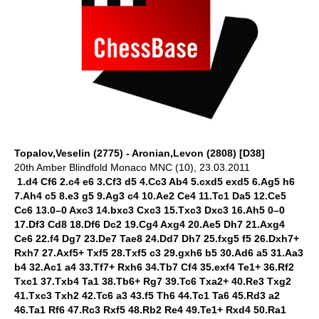
Topalov,Veselin (2775) - Aronian,Levon (2808) [D38]
20th Amber Blindfold Monaco MNC (10), 23.03.2011
1.d4 Cf6 2.c4 e6 3.Cf3 d5 4.Cc3 Ab4 5.cxd5 exd5 6.Ag5 h6
7.Ah4 c5 8.e3 g5 9.Ag3 c4 10.Ae2 Ce4 11.Tc1 Da5 12.Ce5
Cc6 13.0–0 Axc3 14.bxc3 Cxc3 15.Txc3 Dxc3 16.Ah5 0–0
17.Df3 Cd8 18.Df6 Dc2 19.Cg4 Axg4 20.Ae5 Dh7 21.Axg4
Ce6 22.f4 Dg7 23.De7 Tae8 24.Dd7 Dh7 25.fxg5 f5 26.Dxh7+
Rxh7 27.Axf5+ Txf5 28.Txf5 c3 29.gxh6 b5 30.Ad6 a5 31.Aa3
b4 32.Ac1 a4 33.Tf7+ Rxh6 34.Tb7 Cf4 35.exf4 Te1+ 36.Rf2
Txc1 37.Txb4 Ta1 38.Tb6+ Rg7 39.Tc6 Txa2+ 40.Re3 Txg2
41.Txc3 Txh2 42.Tc6 a3 43.f5 Th6 44.Tc1 Ta6 45.Rd3 a2
46.Ta1 Rf6 47.Rc3 Rxf5 48.Rb2 Re4 49.Te1+ Rxd4 50.Ra1