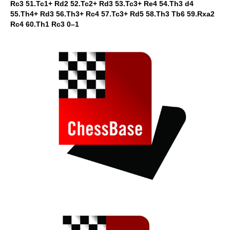
Rc3 51.Tc1+ Rd2 52.Tc2+ Rd3 53.Tc3+ Re4 54.Th3 d4
55.Th4+ Rd3 56.Th3+ Rc4 57.Tc3+ Rd5 58.Th3 Tb6 59.Rxa2
Rc4 60.Th1 Rc3 0–1