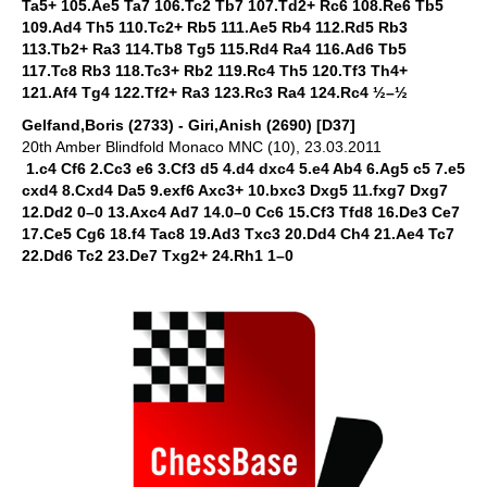
Ta5+ 105.Ae5 Ta7 106.Tc2 Tb7 107.Td2+ Rc6 108.Re6 Tb5
109.Ad4 Th5 110.Tc2+ Rb5 111.Ae5 Rb4 112.Rd5 Rb3
113.Tb2+ Ra3 114.Tb8 Tg5 115.Rd4 Ra4 116.Ad6 Tb5
117.Tc8 Rb3 118.Tc3+ Rb2 119.Rc4 Th5 120.Tf3 Th4+
121.Af4 Tg4 122.Tf2+ Ra3 123.Rc3 Ra4 124.Rc4 ½–½
Gelfand,Boris (2733) - Giri,Anish (2690) [D37]
20th Amber Blindfold Monaco MNC (10), 23.03.2011
1.c4 Cf6 2.Cc3 e6 3.Cf3 d5 4.d4 dxc4 5.e4 Ab4 6.Ag5 c5 7.e5
cxd4 8.Cxd4 Da5 9.exf6 Axc3+ 10.bxc3 Dxg5 11.fxg7 Dxg7
12.Dd2 0–0 13.Axc4 Ad7 14.0–0 Cc6 15.Cf3 Tfd8 16.De3 Ce7
17.Ce5 Cg6 18.f4 Tac8 19.Ad3 Txc3 20.Dd4 Ch4 21.Ae4 Tc7
22.Dd6 Tc2 23.De7 Txg2+ 24.Rh1 1–0