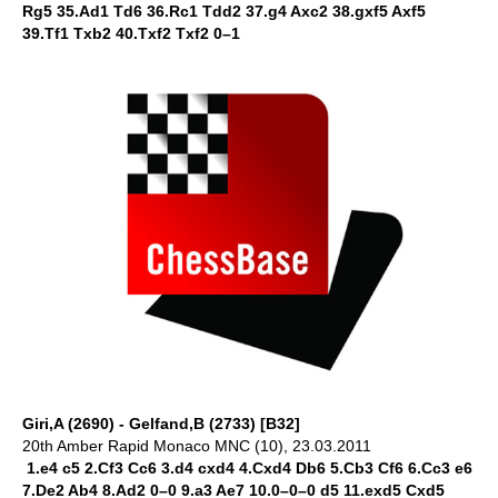
Rg5 35.Ad1 Td6 36.Rc1 Tdd2 37.g4 Axc2 38.gxf5 Axf5
39.Tf1 Txb2 40.Txf2 Txf2 0–1
Giri,A (2690) - Gelfand,B (2733) [B32]
20th Amber Rapid Monaco MNC (10), 23.03.2011
1.e4 c5 2.Cf3 Cc6 3.d4 cxd4 4.Cxd4 Db6 5.Cb3 Cf6 6.Cc3 e6
7.De2 Ab4 8.Ad2 0–0 9.a3 Ae7 10.0–0–0 d5 11.exd5 Cxd5