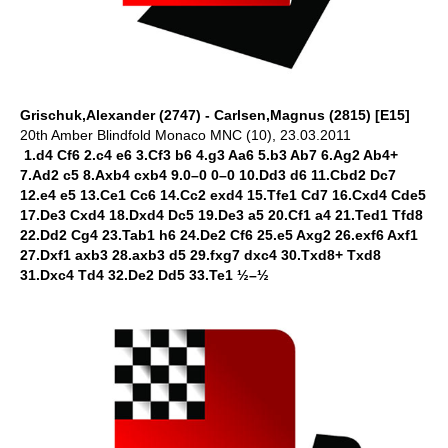
Grischuk,Alexander (2747) - Carlsen,Magnus (2815) [E15]
20th Amber Blindfold Monaco MNC (10), 23.03.2011
1.d4 Cf6 2.c4 e6 3.Cf3 b6 4.g3 Aa6 5.b3 Ab7 6.Ag2 Ab4+
7.Ad2 c5 8.Axb4 cxb4 9.0–0 0–0 10.Dd3 d6 11.Cbd2 Dc7
12.e4 e5 13.Ce1 Cc6 14.Cc2 exd4 15.Tfe1 Cd7 16.Cxd4 Cde5
17.De3 Cxd4 18.Dxd4 Dc5 19.De3 a5 20.Cf1 a4 21.Ted1 Tfd8
22.Dd2 Cg4 23.Tab1 h6 24.De2 Cf6 25.e5 Axg2 26.exf6 Axf1
27.Dxf1 axb3 28.axb3 d5 29.fxg7 dxc4 30.Txd8+ Txd8
31.Dxc4 Td4 32.De2 Dd5 33.Te1 ½–½