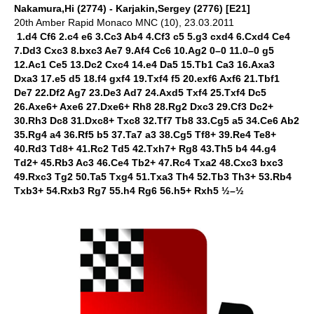
Nakamura,Hi (2774) - Karjakin,Sergey (2776) [E21]
20th Amber Rapid Monaco MNC (10), 23.03.2011
1.d4 Cf6 2.c4 e6 3.Cc3 Ab4 4.Cf3 c5 5.g3 cxd4 6.Cxd4 Ce4
7.Dd3 Cxc3 8.bxc3 Ae7 9.Af4 Cc6 10.Ag2 0–0 11.0–0 g5
12.Ac1 Ce5 13.Dc2 Cxc4 14.e4 Da5 15.Tb1 Ca3 16.Axa3
Dxa3 17.e5 d5 18.f4 gxf4 19.Txf4 f5 20.exf6 Axf6 21.Tbf1
De7 22.Df2 Ag7 23.De3 Ad7 24.Axd5 Txf4 25.Txf4 Dc5
26.Axe6+ Axe6 27.Dxe6+ Rh8 28.Rg2 Dxc3 29.Cf3 Dc2+
30.Rh3 Dc8 31.Dxc8+ Txc8 32.Tf7 Tb8 33.Cg5 a5 34.Ce6 Ab2
35.Rg4 a4 36.Rf5 b5 37.Ta7 a3 38.Cg5 Tf8+ 39.Re4 Te8+
40.Rd3 Td8+ 41.Rc2 Td5 42.Txh7+ Rg8 43.Th5 b4 44.g4
Td2+ 45.Rb3 Ac3 46.Ce4 Tb2+ 47.Rc4 Txa2 48.Cxc3 bxc3
49.Rxc3 Tg2 50.Ta5 Txg4 51.Txa3 Th4 52.Tb3 Th3+ 53.Rb4
Txb3+ 54.Rxb3 Rg7 55.h4 Rg6 56.h5+ Rxh5 ½–½