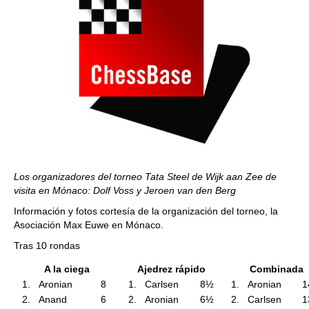
Los organizadores del torneo Tata Steel de Wijk aan Zee de
visita en Mónaco: Dolf Voss y Jeroen van den Berg
Información y fotos cortesía de la organización del torneo, la
Asociación Max Euwe en Mónaco.
Tras 10 rondas
A la ciega
Ajedrez rápido
Combinada
1.
Aronian
8
1.
Carlsen
8½
1.
Aronian
1
2.
Anand
6
2.
Aronian
6½
2.
Carlsen
1