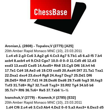
Aronian,L (2808) - Topalov,V (2775) [A25]
20th Amber Rapid Monaco MNC (10), 23.03.2011
1.c4 e5 2.g3 Cc6 3.Ag2 g6 4.Cc3 Ag7 5.Tb1 a5 6.a3 f5 7.b4
axb4 8.axb4 e4 9.Ch3 Cge7 10.0–0 0–0 11.Cd5 d6 12.d3
exd3 13.exd3 Cxd5 14.Axd5+ Rh8 15.Cg5 Df6 16.h4 h6
17.Te1 Cd4 18.Ae3 c6 19.Cf3 cxd5 20.Axd4 Df7 21.Ta1 Txa1
22.Dxa1 dxc4 23.dxc4 Rg8 24.Axg7 Dxg7 25.Dd1 Df6
26.Dd5+ Rh8 27.Td1 f4 28.Dxd6 Dxd6 29.Txd6 fxg3 30.fxg3
Txf3 31.Td8+ Rg7 32.Txc8 Txg3+ 33.Rf2 Tg4 34.b5 b6
35.Tc7+ Rf6 36.Tc6+ Re5 37.Txb6 ½–½
Ivanchuk,V (2779) - Kramnik,V (2785) [E32]
20th Amber Rapid Monaco MNC (10), 23.03.2011
1.d4 Cf6 2.c4 e6 3.Cc3 Ab4 4.Dc2 0–0 5.a3 Axc3+ 6.Dxc3 d5