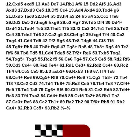
12.Cxd5 exd5 13.Ae3 Dc7 14.Rb1 Af6 15.Dd2 Af5 16.Ad3
Axd3 17.Dxd3 Ce5 18.Df5 Cc4 19.Ad4 Axd4 20.Txd4 g6
21.Dxd5 Tac8 22.De4 b5 23.h4 a5 24.h5 a4 25.Cc1 Tfe8
26.Dd3 De5 27.hxg6 hxg6 28.c3 Rg7 29.Td5 Df4 30.Dd4+
Dxd4 31.Txd4 Tc5 32.Thd1 Tf5 33.f3 Ce3 34.Te1 Te6 35.Td2
Cc4 36.Tde2 Td6 37.Ca2 g5 38.Cb4 g4 39.fxg4 Tf4 40.Cc2
Txg4 41.Cd4 Td5 42.Tf2 Rg6 43.Te8 Tdg5 44.Cf3 Tf5
45.Tg8+ Rh5 46.Th8+ Rg6 47.Tg8+ Rh5 48.Th8+ Rg6 49.Te2
Rf6 50.Tb8 Td5 51.Cd4 Tdg5 52.Tf2+ Rg6 53.Txb5 Txg2
54.Txg5+ Txg5 55.Rc2 f5 56.Ce6 Tg4 57.Cc5 Ce5 58.Rd2 Rf6
59.Cd3 Cc4+ 60.Re2 Te4+ 61.Rd1 Ce3+ 62.Rd2 Cc4+ 63.Rc2
Th4 64.Cc5 Ce5 65.b3 axb3+ 66.Rxb3 Th8 67.Tf4 Tc8
68.Ce4+ Re6 69.Cg5+ Rf6 70.Ce4+ Re6 71.Cg3 Tb8+ 72.Tb4
Tf8 73.Ce2 Cd3 74.Td4 Tb8+ 75.Rc2 Cc5 76.Tb4 Tc8 77.Cf4+
Re5 78.Tc4 Ta8 79.Cg6+ Rf6 80.Cf4 Re5 81.Ce2 Rd5 82.Td4+
Rc6 83.Tf4 Txa3 84.Cd4+ Rd5 85.Cxf5 Ta2+ 86.Rb1 Th2
87.Ce3+ Rc6 88.Cc2 Th1+ 89.Ra2 Th2 90.Tf6+ Rb5 91.Rb2
Ca4+ 92.Rb3 Cc5+ 93.Rb2 ½–½