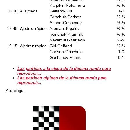
Karjakin-Nakamura
½-½
16.00
A la ciega
Gelfand-Giri
1-0
Grischuk-Carlsen
½-½
Anand-Gashimov
½-½
17.45
Ajedrez rápido
Aronian-Topalov
½-½
Ivanchuk-Kramnik
½-½
Nakamura-Karjakin
½-½
19.15
Ajedrez rápido
Giri-Gelfand
½-½
Carlsen-Grischuk
1-0
Gashimov-Anand
0-1
Las partidas a la ciega de la décima ronda para
reproducir...
Las partidas rápidas de la décima ronda para
reproducir...
A la ciega