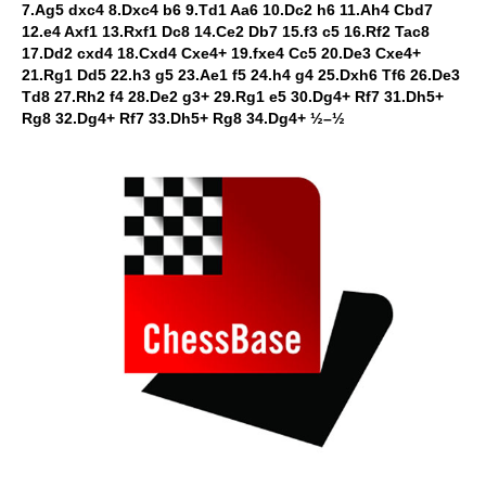
7.Ag5 dxc4 8.Dxc4 b6 9.Td1 Aa6 10.Dc2 h6 11.Ah4 Cbd7
12.e4 Axf1 13.Rxf1 Dc8 14.Ce2 Db7 15.f3 c5 16.Rf2 Tac8
17.Dd2 cxd4 18.Cxd4 Cxe4+ 19.fxe4 Cc5 20.De3 Cxe4+
21.Rg1 Dd5 22.h3 g5 23.Ae1 f5 24.h4 g4 25.Dxh6 Tf6 26.De3
Td8 27.Rh2 f4 28.De2 g3+ 29.Rg1 e5 30.Dg4+ Rf7 31.Dh5+
Rg8 32.Dg4+ Rf7 33.Dh5+ Rg8 34.Dg4+ ½–½