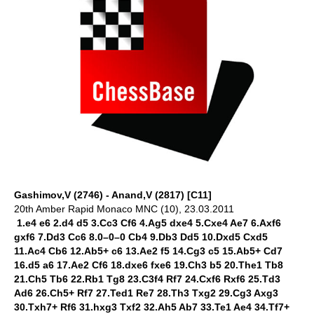
Gashimov,V (2746) - Anand,V (2817) [C11]
20th Amber Rapid Monaco MNC (10), 23.03.2011
1.e4 e6 2.d4 d5 3.Cc3 Cf6 4.Ag5 dxe4 5.Cxe4 Ae7 6.Axf6
gxf6 7.Dd3 Cc6 8.0–0–0 Cb4 9.Db3 Dd5 10.Dxd5 Cxd5
11.Ac4 Cb6 12.Ab5+ c6 13.Ae2 f5 14.Cg3 c5 15.Ab5+ Cd7
16.d5 a6 17.Ae2 Cf6 18.dxe6 fxe6 19.Ch3 b5 20.The1 Tb8
21.Ch5 Tb6 22.Rb1 Tg8 23.C3f4 Rf7 24.Cxf6 Rxf6 25.Td3
Ad6 26.Ch5+ Rf7 27.Ted1 Re7 28.Th3 Txg2 29.Cg3 Axg3
30.Txh7+ Rf6 31.hxg3 Txf2 32.Ah5 Ab7 33.Te1 Ae4 34.Tf7+