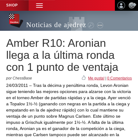
SHOP
TOGGLE
NAVIGATION
Noticias de ajedrez
Amber R10: Aronian
llega a la última ronda
con 1 punto de ventaja
por ChessBase
Me gusta!
|
0 Comentarios
24/03/2011 – Tras la décima y penúltima ronda, Levon Aronian
sigue teniendo las mejores opciones para alzarse con la victoria
en el torneo Amber de partidas rápidas y a la ciega. Ayer venció
a Topalov 1½-½ (ganando con negras en la partida a la ciega y
empatando en la de ajedrez rápido) con lo cual mantiene su
ventaja de un punto sobre Magnus Carlsen. Este último se
impuso a Grischuk igualmente por 1½-½. A falta de la última
ronda, Aronian ya es el ganador de la competición a la ciega,
mientras que Carlsen tampoco puede ser alcanzado en la