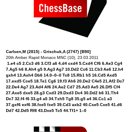
Carlsen,M (2815) - Grischuk,A (2747) [B90]
20th Amber Rapid Monaco MNC (10), 23.03.2011
1.e4 c5 2.Cc3 d6 3.Cf3 a6 4.d4 cxd4 5.Cxd4 Cf6 6.Ae3 Cg4
7.Ag5 h6 8.Ah4 g5 9.Ag3 Ag7 10.Dd2 Cc6 11.Cb3 Ae6 12.h4
gxh4 13.Axh4 Db6 14.0–0–0 Tc8 15.Rb1 h5 16.Cd5 Axd5
17.exd5 Cce5 18.Te1 Cg6 19.f3 Ah6 20.De2 C4e5 21.Af2 Dc7
22.De4 Ag7 23.Ad4 Af6 24.Ae2 Cd7 25.Ad3 Ae5 26.Df5 Cf4
27.Axe5 dxe5 28.g3 Cxd3 29.Dxd3 Dc4 30.Dd2 b6 31.Th4
Dc7 32.f4 f6 33.g4 a5 34.Txh5 Tg8 35.g5 a4 36.Cc1 a3
37.gxf6 exf6 38.fxe5 fxe5 39.Cd3 axb2 40.Cxe5 Cxe5 41.d6
Dd7 42.Dd5 Rf8 43.Dxe5 Tc5 44.Tf1+ 1–0