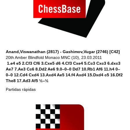
Anand,Viswanathan (2817) - Gashimov,Vugar (2746) [C42]
20th Amber Blindfold Monaco MNC (10), 23.03.2011
1.e4 e5 2.Cf3 Cf6 3.Cxe5 d6 4.Cf3 Cxe4 5.Cc3 Cxc3 6.dxc3
Ae7 7.Ae3 Cc6 8.Dd2 Ae6 9.0–0–0 Dd7 10.Rb1 Af6 11.h4 0–
0–0 12.Cd4 Cxd4 13.Axd4 Ae5 14.f4 Axd4 15.Dxd4 c5 16.Df2
The8 17.Ad3 Af5 ½–½
Partidas rápidas