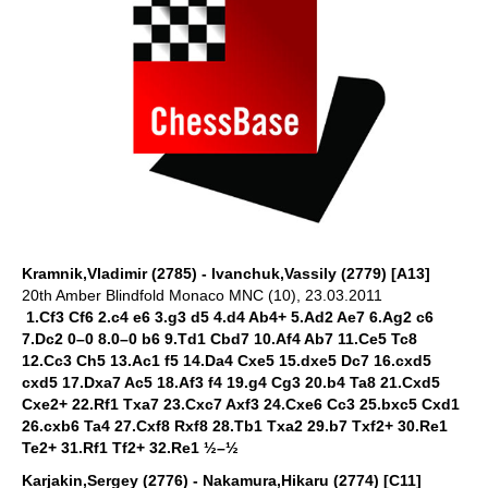
Kramnik,Vladimir (2785) - Ivanchuk,Vassily (2779) [A13]
20th Amber Blindfold Monaco MNC (10), 23.03.2011
1.Cf3 Cf6 2.c4 e6 3.g3 d5 4.d4 Ab4+ 5.Ad2 Ae7 6.Ag2 c6
7.Dc2 0–0 8.0–0 b6 9.Td1 Cbd7 10.Af4 Ab7 11.Ce5 Tc8
12.Cc3 Ch5 13.Ac1 f5 14.Da4 Cxe5 15.dxe5 Dc7 16.cxd5
cxd5 17.Dxa7 Ac5 18.Af3 f4 19.g4 Cg3 20.b4 Ta8 21.Cxd5
Cxe2+ 22.Rf1 Txa7 23.Cxc7 Axf3 24.Cxe6 Cc3 25.bxc5 Cxd1
26.cxb6 Ta4 27.Cxf8 Rxf8 28.Tb1 Txa2 29.b7 Txf2+ 30.Re1
Te2+ 31.Rf1 Tf2+ 32.Re1 ½–½
Karjakin,Sergey (2776) - Nakamura,Hikaru (2774) [C11]