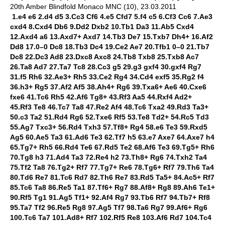
20th Amber Blindfold Monaco MNC (10), 23.03.2011
1.e4 e6 2.d4 d5 3.Cc3 Cf6 4.e5 Cfd7 5.f4 c5 6.Cf3 Cc6 7.Ae3
cxd4 8.Cxd4 Db6 9.Dd2 Dxb2 10.Tb1 Da3 11.Ab5 Cxd4
12.Axd4 a6 13.Axd7+ Axd7 14.Tb3 De7 15.Txb7 Dh4+ 16.Af2
Dd8 17.0–0 Dc8 18.Tb3 Dc4 19.Ce2 Ae7 20.Tfb1 0–0 21.Tb7
Dc8 22.Dc3 Ad8 23.Dxc8 Axc8 24.Tb8 Txb8 25.Txb8 Ac7
26.Ta8 Ad7 27.Ta7 Tc8 28.Cc3 g5 29.g3 gxf4 30.gxf4 Rg7
31.f5 Rh6 32.Ae3+ Rh5 33.Ce2 Rg4 34.Cd4 exf5 35.Rg2 f4
36.h3+ Rg5 37.Af2 Af5 38.Ah4+ Rg6 39.Txa6+ Ae6 40.Cxe6
fxe6 41.Tc6 Rh5 42.Af6 Tg8+ 43.Rf3 Aa5 44.Rxf4 Ad2+
45.Rf3 Te8 46.Tc7 Ta8 47.Re2 Af4 48.Tc6 Txa2 49.Rd3 Ta3+
50.c3 Ta2 51.Rd4 Rg6 52.Txe6 Rf5 53.Te8 Td2+ 54.Rc5 Td3
55.Ag7 Txc3+ 56.Rd4 Txh3 57.Tf8+ Rg4 58.e6 Te3 59.Rxd5
Ag5 60.Ae5 Ta3 61.Ad6 Te3 62.Tf7 h5 63.e7 Axe7 64.Axe7 h4
65.Tg7+ Rh5 66.Rd4 Te6 67.Rd5 Te2 68.Af6 Te3 69.Tg5+ Rh6
70.Tg8 h3 71.Ad4 Ta3 72.Re4 h2 73.Th8+ Rg6 74.Txh2 Ta4
75.Tf2 Ta8 76.Tg2+ Rf7 77.Tg7+ Re6 78.Tg6+ Rf7 79.Th6 Ta4
80.Td6 Re7 81.Tc6 Rd7 82.Th6 Re7 83.Rd5 Ta5+ 84.Ac5+ Rf7
85.Tc6 Ta8 86.Re5 Ta1 87.Tf6+ Rg7 88.Af8+ Rg8 89.Ah6 Te1+
90.Rf5 Tg1 91.Ag5 Tf1+ 92.Af4 Rg7 93.Tb6 Rf7 94.Tb7+ Rf8
95.Ta7 Tf2 96.Re5 Rg8 97.Ag5 Tf7 98.Ta6 Rg7 99.Af6+ Rg6
100.Tc6 Ta7 101.Ad8+ Rf7 102.Rf5 Re8 103.Af6 Rd7 104.Tc4