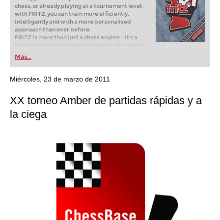
chess, or already playing at a tournament level:
with FRITZ, you can train more efficiently,
intelligently and with a more personalised
approach than ever before.
FRITZ is more than just a chess engine – it’s a
training revolution! Whether you’re taking your
first steps into the world of club chess, or already
Más...
playing at a tournament level: with FRITZ, you can
train more efficiently, intelligently and with a
more personalised approach than ever before.
Miércoles, 23 de marzo de 2011
XX torneo Amber de partidas rápidas y a
la ciega