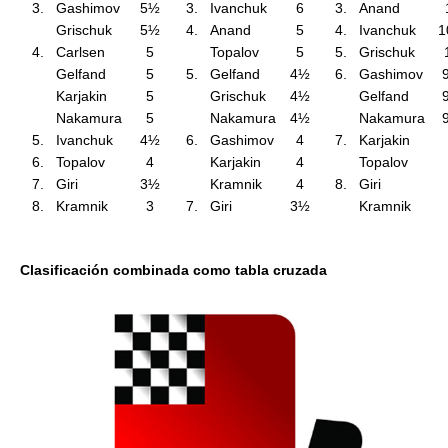
3.
Gashimov
5½
3.
Ivanchuk
6
3.
Anand
Grischuk
5½
4.
Anand
5
4.
Ivanchuk
1
4.
Carlsen
5
Topalov
5
5.
Grischuk
Gelfand
5
5.
Gelfand
4½
6.
Gashimov
Karjakin
5
Grischuk
4½
Gelfand
Nakamura
5
Nakamura
4½
Nakamura
5.
Ivanchuk
4½
6.
Gashimov
4
7.
Karjakin
6.
Topalov
4
Karjakin
4
Topalov
7.
Giri
3½
Kramnik
4
8.
Giri
8.
Kramnik
3
7.
Giri
3½
Kramnik
Clasificación combinada como tabla cruzada