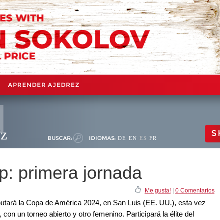
APRENDER AJEDREZ
ez
S
BUSCAR:
IDIOMAS:
DE
EN
ES
FR
: primera jornada
Me gusta!
|
0 Comentarios
putará la Copa de América 2024, en San Luis (EE. UU.), esta vez
con un torneo abierto y otro femenino. Participará la élite del