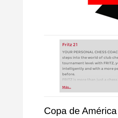
Fritz 21
YOUR PERSONAL CHESS COACH - 
steps into the world of club che
tournament level: with FRITZ, y
intelligently and with a more 
before.
FRITZ is more than just a chess 
Whether you’re taking your firs
Más...
or already playing at a tournam
more efficiently, intelligently
approach than ever before.
Copa de América