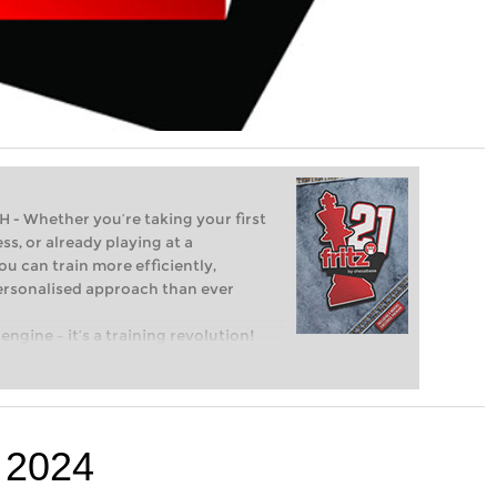
Whether you’re taking your first
ss, or already playing at a
ou can train more efficiently,
personalised approach than ever
engine – it’s a training revolution!
t steps into the world of club chess,
ent level: with FRITZ, you can train
 and with a more personalised
 2024