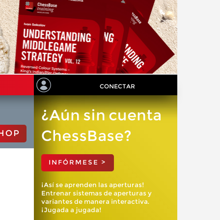
CONECTAR
¿Aún sin cuenta
ChessBase?
HOP
INFÓRMESE >
¡Así se aprenden las aperturas!
Entrenar sistemas de aperturas y
variantes de manera interactiva.
¡Jugada a jugada!