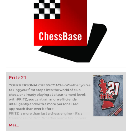
Fritz 21
YOUR PERSONAL CHESS COACH - Whether you’re
taking your first steps into the world of club
chess, or already playing at a tournament level:
with FRITZ, you can train more efficiently,
intelligently and with a more personalised
approach than ever before.
FRITZ is more than just a chess engine – it’s a
training revolution! Whether you’re taking your
first steps into the world of club chess, or already
Más...
playing at a tournament level: with FRITZ, you can