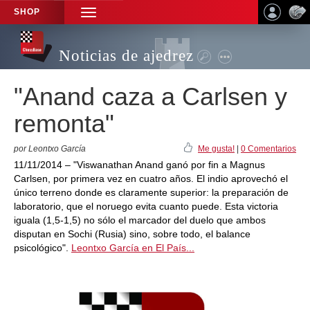
SHOP
TOGGLE
NAVIGATION
Noticias de ajedrez
"Anand caza a Carlsen y
remonta"
por Leontxo García
Me gusta!
|
0 Comentarios
11/11/2014 – "Viswanathan Anand ganó por fin a Magnus
Carlsen, por primera vez en cuatro años. El indio aprovechó el
único terreno donde es claramente superior: la preparación de
laboratorio, que el noruego evita cuanto puede. Esta victoria
iguala (1,5-1,5) no sólo el marcador del duelo que ambos
disputan en Sochi (Rusia) sino, sobre todo, el balance
psicológico".
Leontxo García en El País...