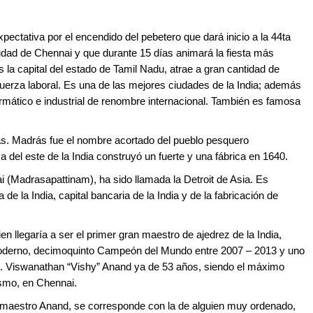
xpectativa por el encendido del pebetero que dará inicio a la 44ta
udad de Chennai y que durante 15 días animará la fiesta más
 la capital del estado de Tamil Nadu, atrae a gran cantidad de
fuerza laboral. Es una de las mejores ciudades de la India; además
formático e industrial de renombre internacional. También es famosa
s. Madrás fue el nombre acortado del pueblo pesquero
del este de la India construyó un fuerte y una fábrica en 1640.
 (Madrasapattinam), ha sido llamada la Detroit de Asia. Es
de la India, capital bancaria de la India y de la fabricación de
 llegaría a ser el primer gran maestro de ajedrez de la India,
moderno, decimoquinto Campeón del Mundo entre 2007 – 2013 y uno
to. Viswanathan “Vishy” Anand ya de 53 años, siendo el máximo
mismo, en Chennai.
l maestro Anand, se corresponde con la de alguien muy ordenado,