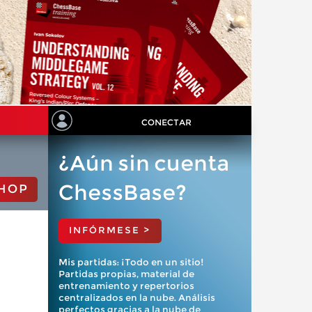
CONECTAR
¿Aún sin cuenta
ChessBase?
HOP
INFÓRMESE >
Mis partidas: ¡Todo en un sitio!
Partidas propias, material de
entrenamiento y repertorios
centralizados en la nube. Análisis
perfectos gracias a la nube de