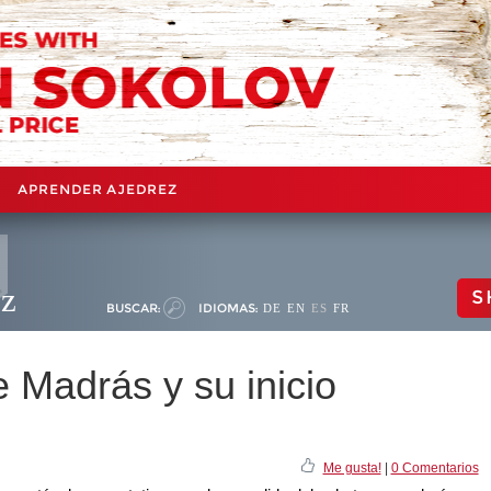
APRENDER AJEDREZ
ez
S
BUSCAR:
IDIOMAS:
DE
EN
ES
FR
e Madrás y su inicio
Me gusta!
|
0 Comentarios