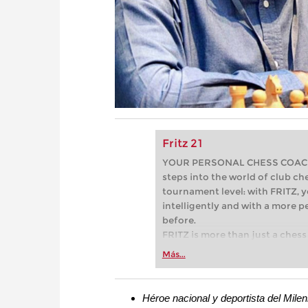
Fritz 21
YOUR PERSONAL CHESS COACH - 
steps into the world of club che
tournament level: with FRITZ, y
intelligently and with a more 
before.
FRITZ is more than just a chess 
Whether you’re taking your firs
Más...
or already playing at a tournam
more efficiently, intelligently
approach than ever before.
Héroe nacional y deportista del Milen