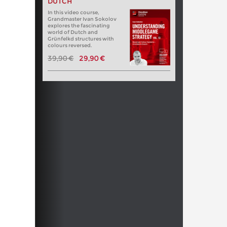
DUTCH
In this video course,
Grandmaster Ivan Sokolov
explores the fascinating
world of Dutch and
Grünfelkd structures with
colours reversed.
39,90 €
29,90 €