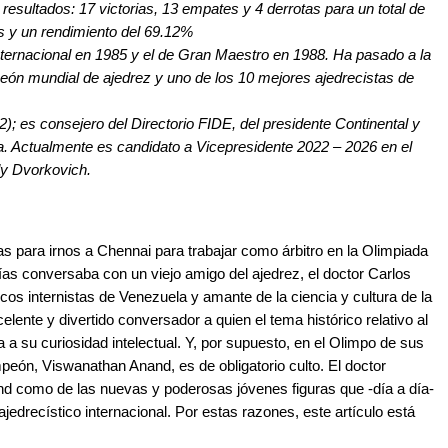
resultados: 17 victorias, 13 empates y 4 derrotas para un total de
s y un rendimiento del 69.12%
nternacional en 1985 y el de Gran Maestro en 1988. Ha pasado a la
eón mundial de ajedrez y uno de los 10 mejores ajedrecistas de
); es consejero del Directorio FIDE, del presidente Continental y
a. Actualmente es candidato a Vicepresidente 2022 – 2026 en el
dy Dvorkovich.
 para irnos a Chennai para trabajar como árbitro en la Olimpiada
s conversaba con un viejo amigo del ajedrez, el doctor Carlos
s internistas de Venezuela y amante de la ciencia y cultura de la
lente y divertido conversador a quien el tema histórico relativo al
a a su curiosidad intelectual. Y, por supuesto, en el Olimpo de sus
ampeón, Viswanathan Anand, es de obligatorio culto. El doctor
d como de las nuevas y poderosas jóvenes figuras que -día a día-
edrecístico internacional. Por estas razones, este artículo está