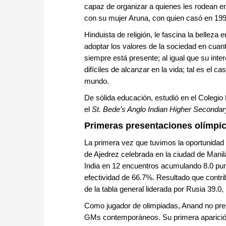
capaz de organizar a quienes les rodean en
con su mujer Aruna, con quien casó en 199
Hinduista de religión, le fascina la belleza
adoptar los valores de la sociedad en cuan
siempre está presente; al igual que su inte
difíciles de alcanzar en la vida; tal es el 
mundo.
De sólida educación, estudió en el Colegio 
el
St. Bede’s Anglo Indian Higher Seconda
Primeras presentaciones olímpi
La primera vez que tuvimos la oportunidad 
de Ajedrez celebrada en la ciudad de Manila 
India en 12 encuentros acumulando 8.0 punto
efectividad de 66.7%. Resultado que contrib
de la tabla general liderada por Rusia 39.0
Como jugador de olimpiadas, Anand no pre
GMs contemporáneos. Su primera aparición 