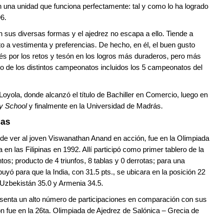
 una unidad que funciona perfectamente: tal y como lo ha logrado
6.
 en sus diversas formas y el ajedrez no escapa a ello. Tiende a
to a vestimenta y preferencias. De hecho, en él, el buen gusto
rés por los retos y tesón en los logros más duraderos, pero más
caso de los distintos campeonatos incluidos los 5 campeonatos del
Loyola, donde alcanzó el título de Bachiller en Comercio, luego en
ry School
y finalmente en la Universidad de Madrás.
cas
de ver al joven Viswanathan Anand en acción, fue en la Olimpiada
en las Filipinas en 1992. Allí participó como primer tablero de la
s; producto de 4 triunfos, 8 tablas y 0 derrotas; para una
uyó para que la India, con 31.5 pts., se ubicara en la posición 22
, Uzbekistán 35.0 y Armenia 34.5.
senta un alto número de participaciones en comparación con sus
fue en la 26ta. Olimpiada de Ajedrez de Salónica – Grecia de