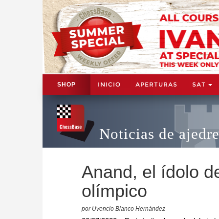
INICIO
APERTURAS
SAT
SHOP
Noticias de ajedr
Anand, el ídolo d
olímpico
por Uvencio Blanco Hernández