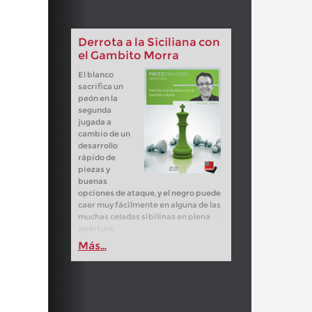
Derrota a la Siciliana con
el Gambito Morra
El blanco
sacrifica un
peón en la
segunda
jugada a
cambio de un
desarrollo
rápido de
piezas y
buenas
opciones de ataque, y el negro puede
caer muy fácilmente en alguna de las
muchas celadas sibilinas en plena
apertura.
Más...