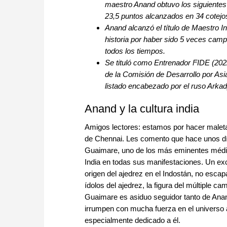
maestro Anand obtuvo los siguientes 
23,5 puntos alcanzados en 34 cotejo
Anand alcanzó el título de Maestro I
historia por haber sido 5 veces camp
todos los tiempos.
Se tituló como Entrenador FIDE (2022
de la Comisión de Desarrollo por Asi
listado encabezado por el ruso Arka
Anand y la cultura india
Amigos lectores: estamos por hacer maletas
de Chennai. Les comento que hace unos día
Guaimare, uno de los más eminentes médico
India en todas sus manifestaciones. Un exce
origen del ajedrez en el Indostán, no escap
ídolos del ajedrez, la figura del múltiple c
Guaimare es asiduo seguidor tanto de Anan
irrumpen con mucha fuerza en el universo aj
especialmente dedicado a él.