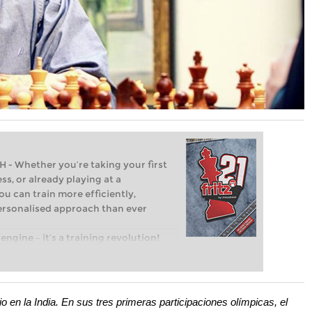
Whether you’re taking your first
ss, or already playing at a
ou can train more efficiently,
personalised approach than ever
engine – it’s a training revolution!
t steps into the world of club chess,
ent level: with FRITZ, you can train
 and with a more personalised
io en la India. En sus tres primeras participaciones olímpicas, el