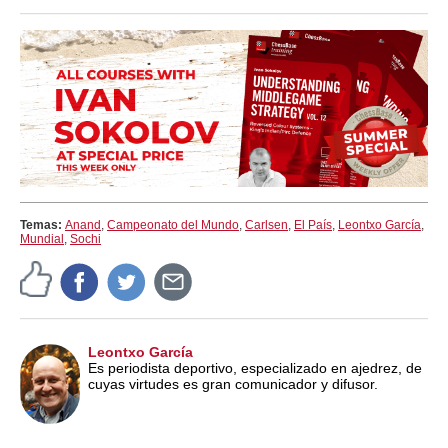
train more efficiently, intelligently and with a
more personalised approach than ever before.
Temas:
Anand
,
Campeonato del Mundo
,
Carlsen
,
El País
,
Leontxo García
,
Mundial
,
Sochi
Leontxo García
Es periodista deportivo, especializado en ajedrez, de
cuyas virtudes es gran comunicador y difusor.