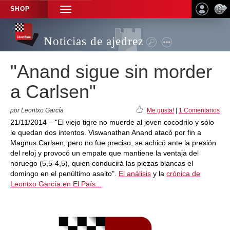
SHOP
TOGGLE
NAVIGATION
Noticias de ajedrez
"Anand sigue sin morder
a Carlsen"
por Leontxo García
Me gusta!
|
1 Comentarios
21/11/2014 – "El viejo tigre no muerde al joven cocodrilo y sólo
le quedan dos intentos. Viswanathan Anand atacó por fin a
Magnus Carlsen, pero no fue preciso, se achicó ante la presión
del reloj y provocó un empate que mantiene la ventaja del
noruego (5,5-4,5), quien conducirá las piezas blancas el
domingo en el penúltimo asalto".
El análisis
y la
crónica de
Leontxo García en El País...