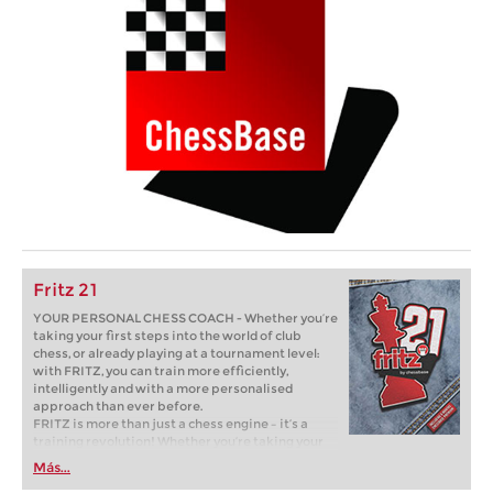
Fritz 21
YOUR PERSONAL CHESS COACH - Whether you’re
taking your first steps into the world of club
chess, or already playing at a tournament level:
with FRITZ, you can train more efficiently,
intelligently and with a more personalised
approach than ever before.
FRITZ is more than just a chess engine – it’s a
training revolution! Whether you’re taking your
first steps into the world of club chess, or already
Más...
playing at a tournament level: with FRITZ, you can