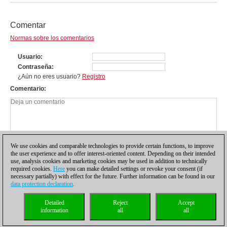
Comentar
Normas sobre los comentarios
Usuario
Contraseña
¿Aún no eres usuario?
Registro
Comentario
We use cookies and comparable technologies to provide certain functions, to improve
the user experience and to offer interest-oriented content. Depending on their intended
use, analysis cookies and marketing cookies may be used in addition to technically
required cookies.
Here
you can make detailed settings or revoke your consent (if
necessary partially) with effect for the future. Further information can be found in our
data protection declaration
.
Política de privacidad
|
Pie de imprenta
|
Para contactar
|
Cookies Management
|
Detailed
Reject
Accept
Licencias
|
Compliance Hotline
|
Inicio
information
all
all
© 2017 ChessBase GmbH | Osterbekstraße 90a | 22083 Hamburgo | Alemania
coldest news