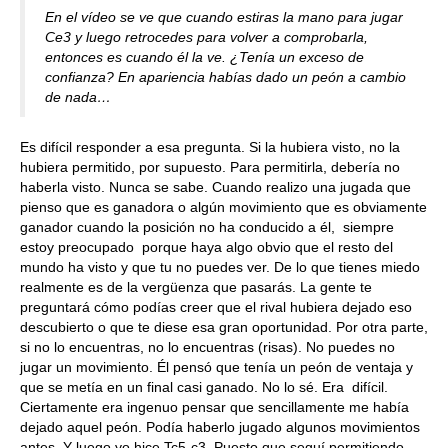
En el vídeo se ve que cuando estiras la mano para jugar
Ce3 y luego retrocedes para volver a comprobarla,
entonces es cuando él la ve. ¿Tenía un exceso de
confianza? En apariencia habías dado un peón a cambio
de nada…
Es difícil responder a esa pregunta. Si la hubiera visto, no la
hubiera permitido, por supuesto. Para permitirla, debería no
haberla visto. Nunca se sabe. Cuando realizo una jugada que
pienso que es ganadora o algún movimiento que es obviamente
ganador cuando la posición no ha conducido a él, siempre
estoy preocupado porque haya algo obvio que el resto del
mundo ha visto y que tu no puedes ver. De lo que tienes miedo
realmente es de la vergüenza que pasarás. La gente te
preguntará cómo podías creer que el rival hubiera dejado eso
descubierto o que te diese esa gran oportunidad. Por otra parte,
si no lo encuentras, no lo encuentras (risas). No puedes no
jugar un movimiento. Él pensó que tenía un peón de ventaja y
que se metía en un final casi ganado. No lo sé. Era difícil.
Ciertamente era ingenuo pensar que sencillamente me había
dejado aquel peón. Podía haberlo jugado algunos movimientos
antes. Y luego yo hice Tc5-c3. Puesto que seguí permitiendo