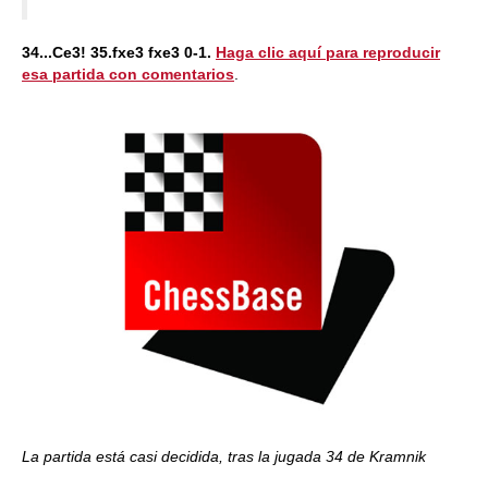
34...Ce3! 35.fxe3 fxe3 0-1.
Haga clic aquí para reproducir
esa partida con comentarios
.
La partida está casi decidida, tras la jugada 34 de Kramnik