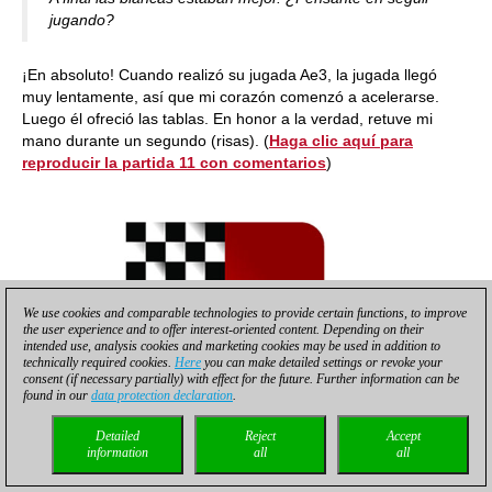
jugando?
¡En absoluto! Cuando realizó su jugada Ae3, la jugada llegó
muy lentamente, así que mi corazón comenzó a acelerarse.
Luego él ofreció las tablas. En honor a la verdad, retuve mi
mano durante un segundo (risas). (
Haga clic aquí para
reproducir la partida 11 con comentarios
)
We use cookies and comparable technologies to provide certain functions, to improve
the user experience and to offer interest-oriented content. Depending on their
intended use, analysis cookies and marketing cookies may be used in addition to
technically required cookies.
Here
you can make detailed settings or revoke your
consent (if necessary partially) with effect for the future. Further information can be
found in our
data protection declaration
.
Detailed
Reject
Accept
information
all
all