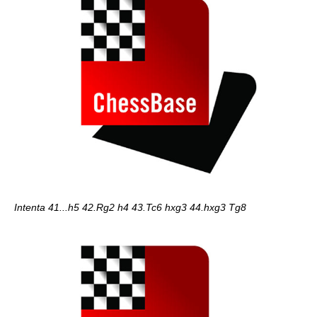
Intenta 41...h5 42.Rg2 h4 43.Tc6 hxg3 44.hxg3 Tg8