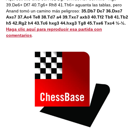
39.De6+ Df7 40.Tg6+ Rh8 41.Th6+ aguanta las tablas, pero
Anand tomó un camino más peligroso:
35.Db7 Dc7 36.Dxc7
Axc7 37.Ac4 Te8 38.Td7 a4 39.Txc7 axb3 40.Tf2 Tb8 41.Tb2
h5 42.Rg2 h4 43.Tc6 hxg3 44.hxg3 Tg8 45.Txe6 Txc4 ½-½.
Haga clic aquí para reproducir esa partida con
comentarios
.