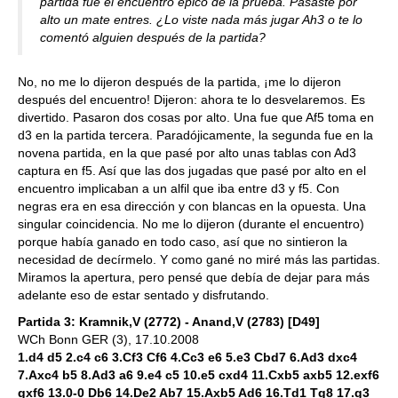
partida fue el encuentro épico de la prueba. Pasaste por
alto un mate entres. ¿Lo viste nada más jugar Ah3 o te lo
comentó alguien después de la partida?
No, no me lo dijeron después de la partida, ¡me lo dijeron
después del encuentro! Dijeron: ahora te lo desvelaremos. Es
divertido. Pasaron dos cosas por alto. Una fue que Af5 toma en
d3 en la partida tercera. Paradójicamente, la segunda fue en la
novena partida, en la que pasé por alto unas tablas con Ad3
captura en f5. Así que las dos jugadas que pasé por alto en el
encuentro implicaban a un alfil que iba entre d3 y f5. Con
negras era en esa dirección y con blancas en la opuesta. Una
singular coincidencia. No me lo dijeron (durante el encuentro)
porque había ganado en todo caso, así que no sintieron la
necesidad de decírmelo. Y como gané no miré más las partidas.
Miramos la apertura, pero pensé que debía de dejar para más
adelante eso de estar sentado y disfrutando.
Partida 3: Kramnik,V (2772) - Anand,V (2783) [D49]
WCh Bonn GER (3), 17.10.2008
1.d4 d5 2.c4 c6 3.Cf3 Cf6 4.Cc3 e6 5.e3 Cbd7 6.Ad3 dxc4
7.Axc4 b5 8.Ad3 a6 9.e4 c5 10.e5 cxd4 11.Cxb5 axb5 12.exf6
gxf6 13.0-0 Db6 14.De2 Ab7 15.Axb5 Ad6 16.Td1 Tg8 17.g3