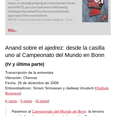
chess, or already playing at a tournament level:
with FRITZ, you can train more efficiently,
intelligently and with a more personalised
approach than ever before.
FRITZ is more than just a chess engine – it’s a
training revolution! Whether you’re taking your
first steps into the world of club chess, or already
Más...
playing at a tournament level: with FRITZ, you can
train more efficiently, intelligently and with a
more personalised approach than ever before.
Anand sobre el ajedrez: desde la casilla
uno al Campeonato del Mundo en Bonn
(IV y última parte)
Transcripción de la entrevista
Ubicación: Chennai
Fecha: 26 de diciembre de 2008.
Entrevistadores: Sriram Srinivasan y Jaideep Unudurti (
Outlook
Business
)
(
I
parte
-
II parte
-
III parte
)
Pasemos al
Campeonato del Mundo de Bonn
: la tercera