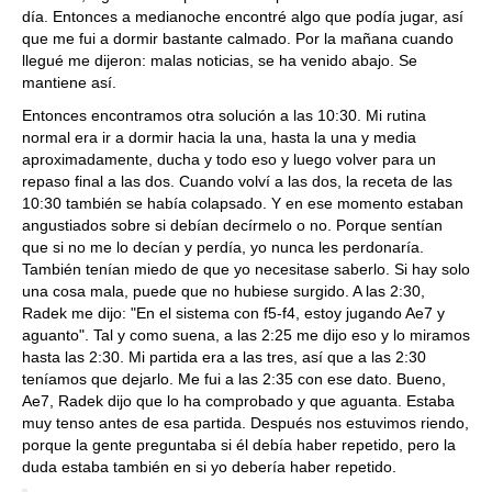
día. Entonces a medianoche encontré algo que podía jugar, así
que me fui a dormir bastante calmado. Por la mañana cuando
llegué me dijeron: malas noticias, se ha venido abajo. Se
mantiene así.
Entonces encontramos otra solución a las 10:30. Mi rutina
normal era ir a dormir hacia la una, hasta la una y media
aproximadamente, ducha y todo eso y luego volver para un
repaso final a las dos. Cuando volví a las dos, la receta de las
10:30 también se había colapsado. Y en ese momento estaban
angustiados sobre si debían decírmelo o no. Porque sentían
que si no me lo decían y perdía, yo nunca les perdonaría.
También tenían miedo de que yo necesitase saberlo. Si hay solo
una cosa mala, puede que no hubiese surgido. A las 2:30,
Radek me dijo: "En el sistema con f5-f4, estoy jugando Ae7 y
aguanto". Tal y como suena, a las 2:25 me dijo eso y lo miramos
hasta las 2:30. Mi partida era a las tres, así que a las 2:30
teníamos que dejarlo. Me fui a las 2:35 con ese dato. Bueno,
Ae7, Radek dijo que lo ha comprobado y que aguanta. Estaba
muy tenso antes de esa partida. Después nos estuvimos riendo,
porque la gente preguntaba si él debía haber repetido, pero la
duda estaba también en si yo debería haber repetido.