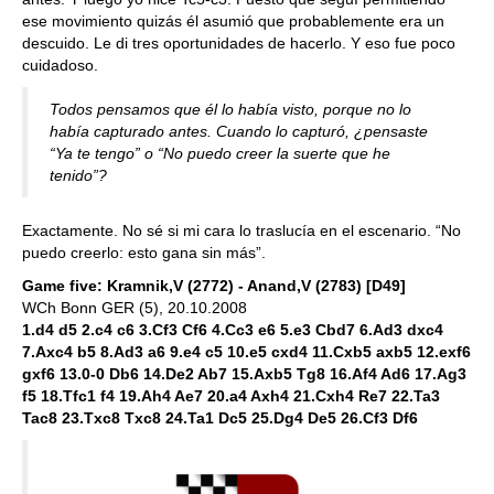
ese movimiento quizás él asumió que probablemente era un
descuido. Le di tres oportunidades de hacerlo. Y eso fue poco
cuidadoso.
Todos pensamos que él lo había visto, porque no lo
había capturado antes. Cuando lo capturó, ¿pensaste
“Ya te tengo” o “No puedo creer la suerte que he
tenido”?
Exactamente. No sé si mi cara lo traslucía en el escenario. “No
puedo creerlo: esto gana sin más”.
Game five: Kramnik,V (2772) - Anand,V (2783) [D49]
WCh Bonn GER (5), 20.10.2008
1.d4 d5 2.c4 c6 3.Cf3 Cf6 4.Cc3 e6 5.e3 Cbd7 6.Ad3 dxc4
7.Axc4 b5 8.Ad3 a6 9.e4 c5 10.e5 cxd4 11.Cxb5 axb5 12.exf6
gxf6 13.0-0 Db6 14.De2 Ab7 15.Axb5 Tg8 16.Af4 Ad6 17.Ag3
f5 18.Tfc1 f4 19.Ah4 Ae7 20.a4 Axh4 21.Cxh4 Re7 22.Ta3
Tac8 23.Txc8 Txc8 24.Ta1 Dc5 25.Dg4 De5 26.Cf3 Df6