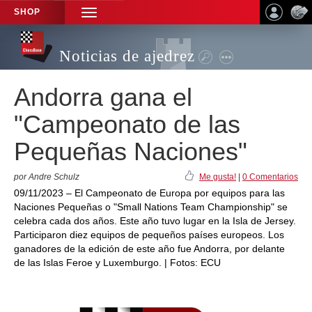
SHOP
TOGGLE
NAVIGATION
Noticias de ajedrez
Andorra gana el
"Campeonato de las
Pequeñas Naciones"
por Andre Schulz
Me gusta!
|
0 Comentarios
09/11/2023 – El Campeonato de Europa por equipos para las
Naciones Pequeñas o "Small Nations Team Championship" se
celebra cada dos años. Este año tuvo lugar en la Isla de Jersey.
Participaron diez equipos de pequeños países europeos. Los
ganadores de la edición de este año fue Andorra, por delante
de las Islas Feroe y Luxemburgo. | Fotos: ECU