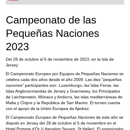
playing at a tournament level: with FRITZ, you can
train more efficiently, intelligently and with a
more personalised approach than ever before.
Campeonato de las
Pequeñas Naciones
2023
Del 28 de octubre al 5 de noviembre de 2023, en la Isla de
Jersey
El Campeonato Europeo por Equipos de Pequeñas Naciones se
celebra cada dos años desde el año 2009. Las diez "pequeñas
naciones" participantes son: Luxemburgo, las Islas Feroe, las
Islas Anglonormandas de Jersey y Guernesey, los Principados
de Liechtenstein, Mónaco y Andorra, las islas mediterráneas de
Malta y Chipre y la República de San Marino. El torneo cuenta
con el apoyo de la Unión Europea de Ajedrez.
El
Campeonato Europeo de Pequeñas Naciones
de este año se
disputó en Jersey del 28 de octubre al 5 de noviembre en el
Hotel Pomme d'Or (Liberation Square, St Helier). El organizador