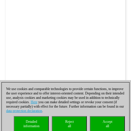
We use cookies and comparable technologies to provide certain functions, to improve
the user experience and to offer interest-oriented content. Depending on their intended
use, analysis cookies and marketing cookies may be used in addition to technically
required cookies.
Here
you can make detailed settings or revoke your consent (if
necessary partially) with effect for the future. Further information can be found in our
data protection declaration
.
Detailed
Reject
Accept
information
all
all