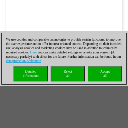
We use cookies and comparable technologies to provide certain functions, to improve
the user experience and to offer interest-oriented content. Depending on their intended
use, analysis cookies and marketing cookies may be used in addition to technically
required cookies.
Here
you can make detailed settings or revoke your consent (if
necessary partially) with effect for the future. Further information can be found in our
data protection declaration
.
Detailed
Reject
Accept
information
all
all