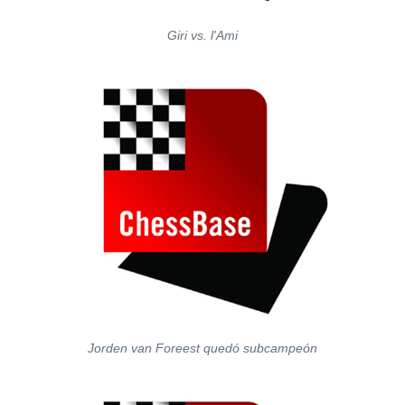
Giri vs. l'Ami
Jorden van Foreest quedó subcampeón