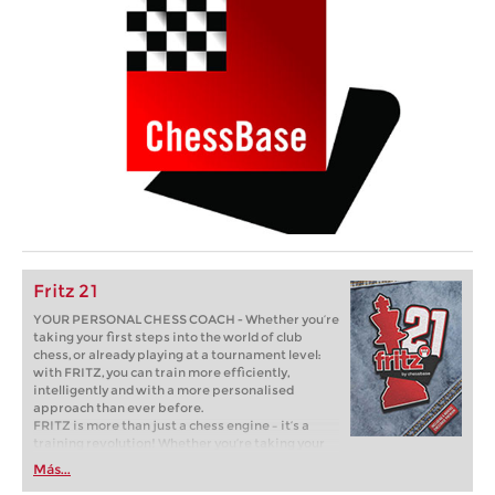
Fritz 21
YOUR PERSONAL CHESS COACH - Whether you’re
taking your first steps into the world of club
chess, or already playing at a tournament level:
with FRITZ, you can train more efficiently,
intelligently and with a more personalised
approach than ever before.
FRITZ is more than just a chess engine – it’s a
training revolution! Whether you’re taking your
first steps into the world of club chess, or already
Más...
playing at a tournament level: with FRITZ, you can