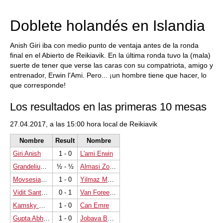
train more efficiently, intelligently and with a
more personalised approach than ever before.
Doblete holandés en Islandia
Anish Giri iba con medio punto de ventaja antes de la ronda
final en el Abierto de Reikiavik. En la última ronda tuvo la (mala)
suerte de tener que verse las caras con su compatriota, amigo y
entrenador, Erwin l'Ami. Pero... ¡un hombre tiene que hacer, lo
que corresponde!
Los resultados en las primeras 10 mesas
27.04.2017, a las 15:00 hora local de Reikiavik
Nombre
Result
Nombre
Giri Anish
1 - 0
L'ami Erwin
Grandelius Nils
½ - ½
Almasi Zoltan
Movsesian Sergei
1 - 0
Yilmaz Mustafa
Vidit Santosh Gujrathi
0 - 1
Van Foreest Jorden
Kamsky Gata
1 - 0
Can Emre
Gupta Abhijeet
1 - 0
Jobava Baadur