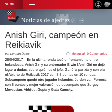
SHOP
TOGGLE
NAVIGATION
Noticias de ajedrez
Anish Giri, campeón en
Reikiavik
por Lennart Ootes
Me gusta!
|
0 Comentarios
28/04/2017 – En la última ronda tocó enfrentamiento entre
holandeses: Anish Giri y su entrenador Erwin l'Ami. Giri no dejó
lugar a dudas, sobre quién es el jefe. Ganó la partida y con ella
el Abierto de Reikiavik 2017 con 8,5 puntos en 10 rondas.
Subcampeón quedó otro jugador holandés, Jorden van Foreest,
con 8 puntos y mejor valoración de desempate que Sergey
Movsesian, Abhijeet Gupta y Gata Kamsky.