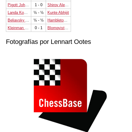
Pigott John C
1 - 0
Shirov Alexei
Landa Konstantin
½ - ½
Kunte Abhijit
Beliavsky Alexander G
½ - ½
Hambleton Aman
Kleinman Michael
0 - 1
Blomqvist Erik
Fotografías por Lennart Ootes