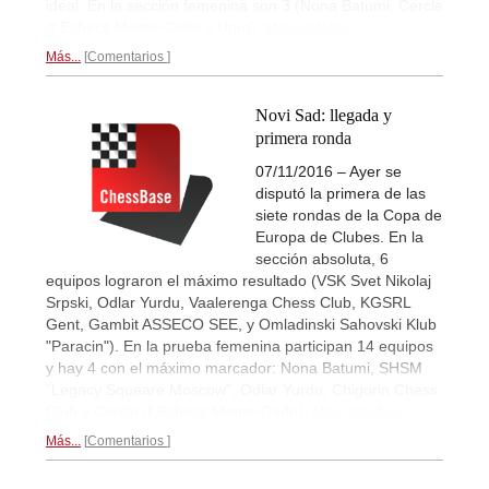
ideal. En la sección femenina son 3 (Nona Batumi, Cercle
d´Echecs Monte-Carlo y Ugra).
Más detalles...
Más...
Comentarios
Novi Sad: llegada y
primera ronda
07/11/2016 – Ayer se
disputó la primera de las
siete rondas de la Copa de
Europa de Clubes. En la
sección absoluta, 6
equipos lograron el máximo resultado (VSK Svet Nikolaj
Srpski, Odlar Yurdu, Vaalerenga Chess Club, KGSRL
Gent, Gambit ASSECO SEE, y Omladinski Sahovski Klub
"Paracin"). En la prueba femenina participan 14 equipos
y hay 4 con el máximo marcador: Nona Batumi, SHSM
"Legacy Squeare Moscow", Odlar Yurdu, Chigorin Chess
Club y Cercle d´Echecs Monte-Carlo).
Más detalles...
Más...
Comentarios