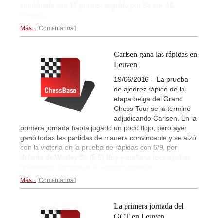
combinada con 17 puntos, seguido por So con 16.
Crónica...
Más...
Comentarios
Carlsen gana las rápidas en
Leuven
19/06/2016 – La prueba
de ajedrez rápido de la
etapa belga del Grand
Chess Tour se la terminó
adjudicando Carlsen. En la
primera jornada había jugado un poco flojo, pero ayer
ganó todas las partidas de manera convincente y se alzó
con la victoria en la prueba de rápidas con 6/9, por
delante de Wesley So (5,5) Hoy y mañana toca ajedrez
relámpago.
Crónica de la segunda jornada...
Más...
Comentarios
La primera jornada del
GCT en Leuven