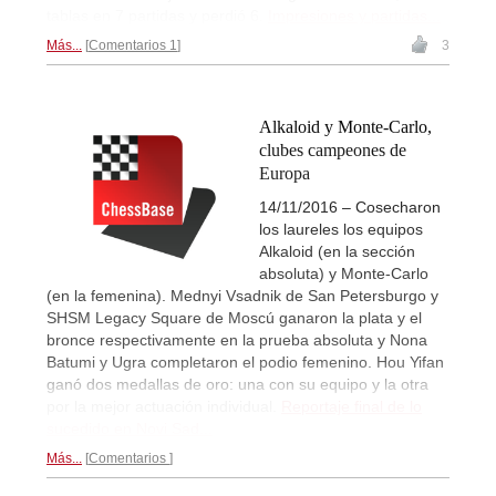
tablas en 7 partidas y perdió 6.
Impresiones y partidas...
Más...
Comentarios 1
3
Alkaloid y Monte-Carlo,
clubes campeones de
Europa
14/11/2016 – Cosecharon
los laureles los equipos
Alkaloid (en la sección
absoluta) y Monte-Carlo
(en la femenina). Mednyi Vsadnik de San Petersburgo y
SHSM Legacy Square de Moscú ganaron la plata y el
bronce respectivamente en la prueba absoluta y Nona
Batumi y Ugra completaron el podio femenino. Hou Yifan
ganó dos medallas de oro: una con su equipo y la otra
por la mejor actuación individual.
Reportaje final de lo
sucedido en Novi Sad...
Más...
Comentarios