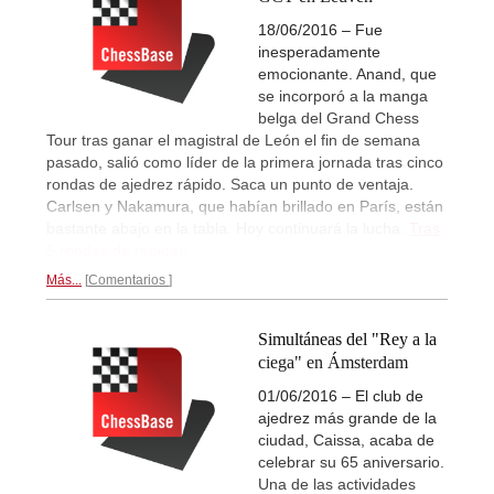
18/06/2016 – Fue
inesperadamente
emocionante. Anand, que
se incorporó a la manga
belga del Grand Chess
Tour tras ganar el magistral de León el fin de semana
pasado, salió como líder de la primera jornada tras cinco
rondas de ajedrez rápido. Saca un punto de ventaja.
Carlsen y Nakamura, que habían brillado en París, están
bastante abajo en la tabla. Hoy continuará la lucha.
Tras
5 rondas de rápidas...
Más...
Comentarios
Simultáneas del "Rey a la
ciega" en Ámsterdam
01/06/2016 – El club de
ajedrez más grande de la
ciudad, Caissa, acaba de
celebrar su 65 aniversario.
Una de las actividades