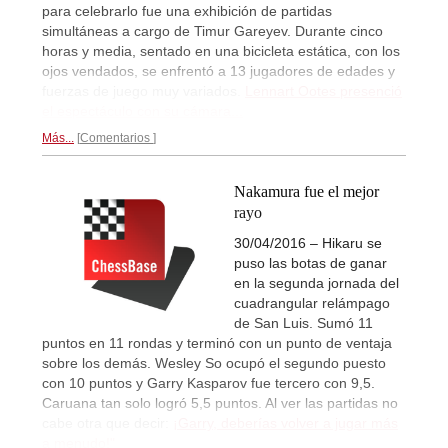
para celebrarlo fue una exhibición de partidas
simultáneas a cargo de Timur Gareyev. Durante cinco
horas y media, sentado en una bicicleta estática, con los
ojos vendados, se enfrentó a 13 jugadores de edades y
fuerzas de juego muy variados.
Lennart Ootes presenció
el espectáculo con su cámara...
Más...
Comentarios
Nakamura fue el mejor
rayo
30/04/2016 – Hikaru se
puso las botas de ganar
en la segunda jornada del
cuadrangular relámpago
de San Luis. Sumó 11
puntos en 11 rondas y terminó con un punto de ventaja
sobre los demás. Wesley So ocupó el segundo puesto
con 10 puntos y Garry Kasparov fue tercero con 9,5.
Caruana tan solo logró 5,5 puntos. Al ver las partidas no
cabe otra que decir:
¡Garry, deberías volver a jugar más
a menudo!"