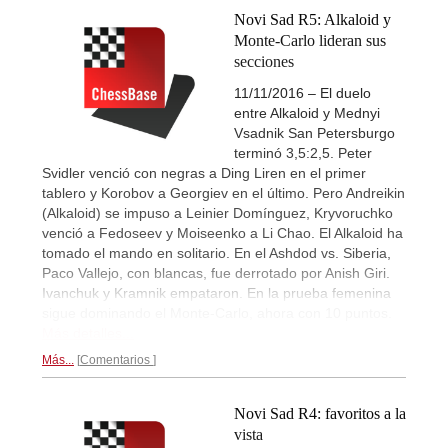
Novi Sad R5: Alkaloid y
Monte-Carlo lideran sus
secciones
11/11/2016 – El duelo
entre Alkaloid y Mednyi
Vsadnik San Petersburgo
terminó 3,5:2,5. Peter
Svidler venció con negras a Ding Liren en el primer
tablero y Korobov a Georgiev en el último. Pero Andreikin
(Alkaloid) se impuso a Leinier Domínguez, Kryvoruchko
venció a Fedoseev y Moiseenko a Li Chao. El Alkaloid ha
tomado el mando en solitario. En el Ashdod vs. Siberia,
Paco Vallejo, con blancas, fue derrotado por Anish Giri.
Ivanchuk y Kramnik empataron. En la prueba femenina
sigue dominando el Monte-Carlo, ahora con 10 puntos.
Más detalles...
Más...
Comentarios
Novi Sad R4: favoritos a la
vista