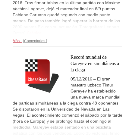
2016. Tras firmar tablas en la última partida con Maxime
Vachier-Lagrave, dejó el marcador final en 6/9 puntos.
Fabiano Caruana quedó segundo con medio punto
menos. De paso también logró superar la barrera de los
2800 puntos Elo con su actuación (Fotografías: Lennart
Ootes)
Crónica...
Más...
Comentarios
Record mundial de
Gareyev en simultáneas a
la ciega
05/12/2016 – El gran
maestro uzbeco Timur
Gareyev ha establecido
una nueva marca mundial
de partidas simultáneas a la ciega contra 48 oponentes.
Se disputaron en la Universidad de Nevada en Las
Vegas. El acontecimiento comenzó el sábado por la tarde
(hora de Europa) y se prolongó hasta el domingo al
mediodía. Gareyev estaba sentado en una bicicleta
estática con los ojos vendados. Logró 35 victorias, firmó