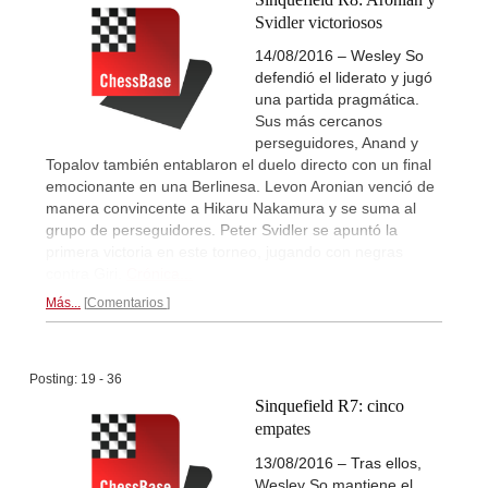
Svidler victoriosos
14/08/2016 – Wesley So
defendió el liderato y jugó
una partida pragmática.
Sus más cercanos
perseguidores, Anand y
Topalov también entablaron el duelo directo con un final
emocionante en una Berlinesa. Levon Aronian venció de
manera convincente a Hikaru Nakamura y se suma al
grupo de perseguidores. Peter Svidler se apuntó la
primera victoria en este torneo, jugando con negras
contra Giri.
Crónica...
Más...
Comentarios
Posting: 19 - 36
Sinquefield R7: cinco
empates
13/08/2016 – Tras ellos,
Wesley So mantiene el