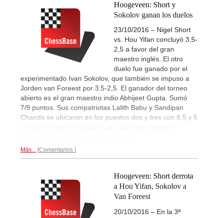
Hoogeveen: Short y
Sokolov ganan los duelos
23/10/2016 – Nigel Short
vs. Hou Yifan concluyó 3,5-
2,5 a favor del gran
maestro inglés. El otro
duelo fue ganado por el
experimentado Ivan Sokolov, que también se impuso a
Jorden van Foreest por 3,5-2,5. El ganador del torneo
abierto es el gran maestro indio Abhijeet Gupta. Sumó
7/9 puntos. Sus compatriotas Lalith Babu y Sandipan
Chanda se ubicaron en los puestos dos y tres con 6,5 y 6
puntos. El mejor holandés fue Lucas van Foreest,
hermano del duelista.
Crónica final...
Más...
Comentarios
Hoogeveen: Short derrota
a Hou Yifan, Sokolov a
Van Foreest
20/10/2016 – En la 3ª