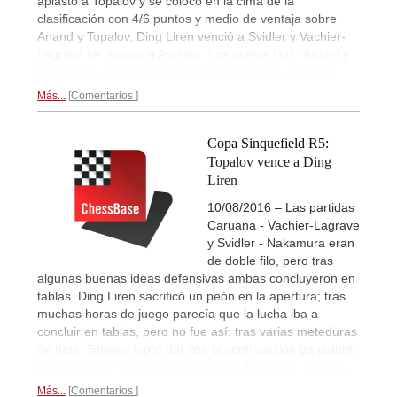
aplastó a Topalov y se colocó en la cima de la
clasificación con 4/6 puntos y medio de ventaja sobre
Anand y Topalov. Ding Liren venció a Svidler y Vachier-
Lagrave se impuso a Aronian. Los duelos Giri - Anand y
Nakamura - Caruana concluyeron en tablas.
Crónica...
Más...
Comentarios
Copa Sinquefield R5:
Topalov vence a Ding
Liren
10/08/2016 – Las partidas
Caruana - Vachier-Lagrave
y Svidler - Nakamura eran
de doble filo, pero tras
algunas buenas ideas defensivas ambas concluyeron en
tablas. Ding Liren sacrificó un peón en la apertura; tras
muchas horas de juego parecía que la lucha iba a
concluir en tablas, pero no fue así: tras varias meteduras
de pata, Topalov logró dar con la continuación ganadora
y es líder con 3,5/5 antes del día de descanso.
Crónica...
Más...
Comentarios