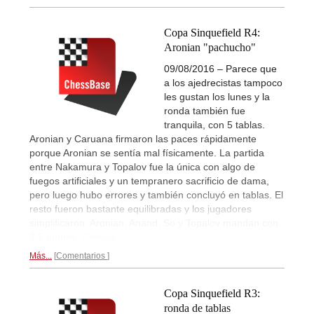
Copa Sinquefield R4:
Aronian "pachucho"
09/08/2016 – Parece que
a los ajedrecistas tampoco
les gustan los lunes y la
ronda también fue
tranquila, con 5 tablas.
Aronian y Caruana firmaron las paces rápidamente
porque Aronian se sentía mal físicamente. La partida
entre Nakamura y Topalov fue la única con algo de
fuegos artificiales y un tempranero sacrificio de dama,
pero luego hubo errores y también concluyó en tablas. El
resto fueron bastante equilibradas y los jugadores
simplificaron. Aronian, Anand, So y Topalov mandan con
2,5 puntos.
Crónica...
Más...
Comentarios
Copa Sinquefield R3:
ronda de tablas