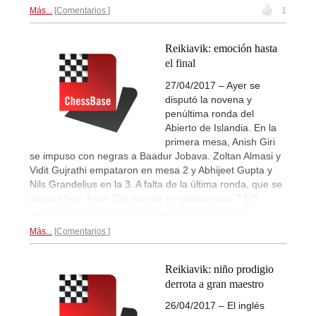
Más...
Comentarios
1
Reikiavik: emoción hasta
el final
27/04/2017 – Ayer se
disputó la novena y
penúltima ronda del
Abierto de Islandia. En la
primera mesa, Anish Giri
se impuso con negras a Baadur Jobava. Zoltan Almasi y
Vidit Gujrathi empataron en mesa 2 y Abhijeet Gupta y
Nils Grandelius en la 3. A falta de la última ronda, que se
disputa hoy, Anish Giri manda en solitario con 7,5/9
puntos. Hay un grupo de 10 jugadores con 7/10.
Más...
Comentarios
Reikiavik: niño prodigio
derrota a gran maestro
26/04/2017 – El inglés