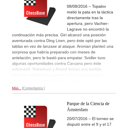
08/08/2016 – Topalov
metió la pata en la táctica
directamente tras la
apertura, pero Vachier-
Lagrave no encontró la
continuación más precisa. Giri alcanzó una posición
aventurada contra Ding Liren, pero éste optó por las
tablas en vez de lanzase al ataque. Aronian planteó una
sorpresa que habría preparado con meses de
antelación, pero le bastó para empatar. Svidler tuvo
algunas oportunidades contra Caruana pero éste
sobrevivió. Nakamura y Anand tenían una partida
bastante equilibrada, aunque Vishy tuvo una ligera
ventaja en un momento dado.
Crónica...
Más...
Comentarios
Parque de la Ciencia de
Ámsterdam
20/07/2016 – El torneo se
disputó entre el 9 y el 17