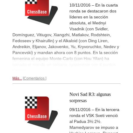
10/11/2016 – En la cuarta
ronda se destacaron dos
líderes en la sección
absoluta, el Mednyi
Vsadnik (con Svidler,
Domínguez, Vitiugov, Xiangzhi, Matlakov, Rodshtein,
Fedoseev y Khairullin) y el Alkaloid (con Ding Liren,
Andreikin, Eljanov, Jakovenko, Yu, Kryvoruchko, Nedev y
Pancevski) y mandan ahora con 8 puntos. En la sección
femenina el equipo Monte-Carlo (con Hou Yifan) ha
tomado el mando en solitario, igualmente con 8 puntos.
Crónica...
Más...
Comentarios
Novi Sad R3: algunas
sorpresas
09/11/2016 – En la tercera
ronda el VSK Sveti venció
al Padua 3½:2½.
Mamedyarov se impuso a