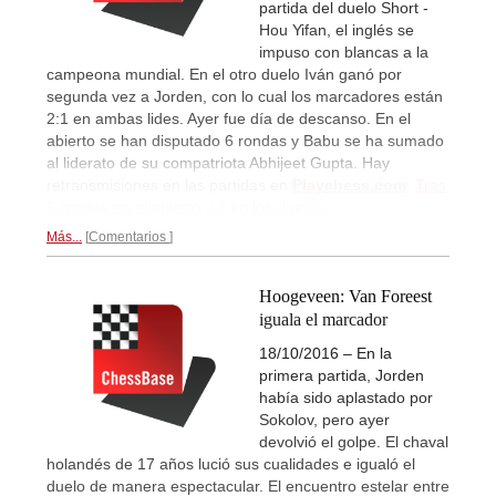
partida del duelo Short -
Hou Yifan, el inglés se
impuso con blancas a la
campeona mundial. En el otro duelo Iván ganó por
segunda vez a Jorden, con lo cual los marcadores están
2:1 en ambas lides. Ayer fue día de descanso. En el
abierto se han disputado 6 rondas y Babu se ha sumado
al liderato de su compatriota Abhijeet Gupta. Hay
retransmisiones en las partidas en
Playchess.com
.
Tras
6 rondas en el abierto y 3 en los duelos...
Más...
Comentarios
Hoogeveen: Van Foreest
iguala el marcador
18/10/2016 – En la
primera partida, Jorden
había sido aplastado por
Sokolov, pero ayer
devolvió el golpe. El chaval
holandés de 17 años lució sus cualidades e igualó el
duelo de manera espectacular. El encuentro estelar entre