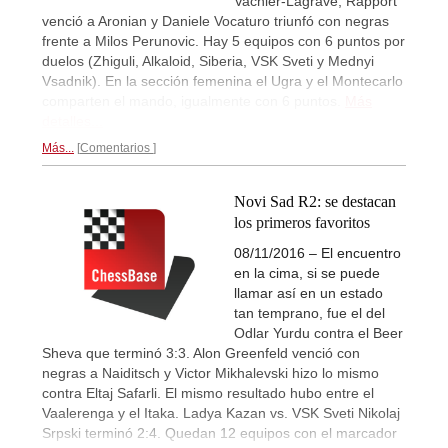
Vachier-Lagrave, Rapport
venció a Aronian y Daniele Vocaturo triunfó con negras
frente a Milos Perunovic. Hay 5 equipos con 6 puntos por
duelos (Zhiguli, Alkaloid, Siberia, VSK Sveti y Mednyi
Vsadnik). En la sección femenina el Ugra y el Montecarlo
comparten el mando, igualmente con 6 puntos.
Más
detalles...
Más...
Comentarios
Novi Sad R2: se destacan
los primeros favoritos
08/11/2016 – El encuentro
en la cima, si se puede
llamar así en un estado
tan temprano, fue el del
Odlar Yurdu contra el Beer
Sheva que terminó 3:3. Alon Greenfeld venció con
negras a Naiditsch y Victor Mikhalevski hizo lo mismo
contra Eltaj Safarli. El mismo resultado hubo entre el
Vaalerenga y el Itaka. Ladya Kazan vs. VSK Sveti Nikolaj
Srpski terminó 2:4. Quedan 12 equipos con el marcador