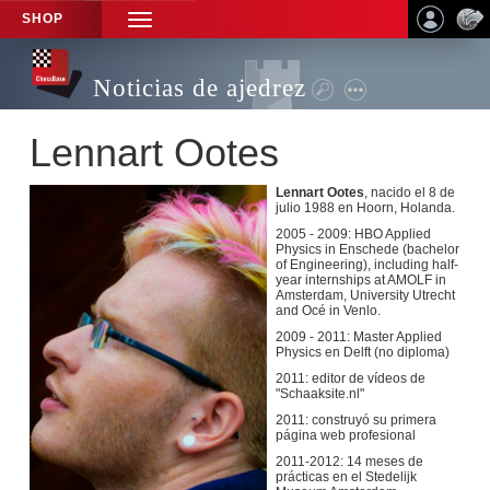
SHOP
TOGGLE
NAVIGATION
Noticias de ajedrez
Lennart Ootes
Lennart Ootes
, nacido el 8 de
julio 1988 en Hoorn, Holanda.
2005 - 2009: HBO Applied
Physics in Enschede (bachelor
of Engineering), including half-
year internships at AMOLF in
Amsterdam, University Utrecht
and Océ in Venlo.
2009 - 2011: Master Applied
Physics en Delft (no diploma)
2011: editor de vídeos de
"Schaaksite.nl"
2011: construyó su primera
página web profesional
2011-2012: 14 meses de
prácticas en el Stedelijk