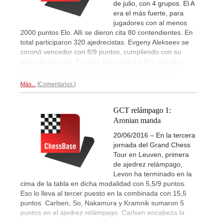
de julio, con 4 grupos. El A
era el más fuerte, para
jugadores con al menos
2000 puntos Elo. Allí se dieron cita 80 contendientes. En
total participaron 320 ajedrecistas. Evgeny Alekseev se
coronó vencedor con 8/9 puntos, cumpliendo con su
papel de favorito. El mejor holandés fue Eric van den
Doel, seguido por Lucas van Foreest.
Reportaje...
Más...
Comentarios
GCT relámpago 1:
Aronian manda
20/06/2016 – En la tercera
jornada del Grand Chess
Tour en Leuven, primera
de ajedrez relámpago,
Levon ha terminado en la
cima de la tabla en dicha modalidad con 5,5/9 puntos.
Eso lo lleva al tercer puesto en la combinada con 15,5
puntos. Carlsen, So, Nakamura y Kramnik sumaron 5
puntos en el ajedrez relámpago. Carlsen encabeza la