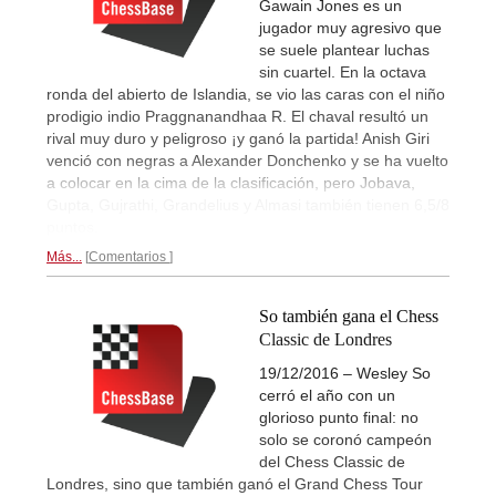
Gawain Jones es un
jugador muy agresivo que
se suele plantear luchas
sin cuartel. En la octava
ronda del abierto de Islandia, se vio las caras con el niño
prodigio indio Praggnanandhaa R. El chaval resultó un
rival muy duro y peligroso ¡y ganó la partida! Anish Giri
venció con negras a Alexander Donchenko y se ha vuelto
a colocar en la cima de la clasificación, pero Jobava,
Gupta, Gujrathi, Grandelius y Almasi también tienen 6,5/8
puntos.
Más...
Comentarios
So también gana el Chess
Classic de Londres
19/12/2016 – Wesley So
cerró el año con un
glorioso punto final: no
solo se coronó campeón
del Chess Classic de
Londres, sino que también ganó el Grand Chess Tour