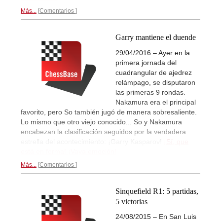
Más...
Comentarios
Garry mantiene el duende
29/04/2016 – Ayer en la
primera jornada del
cuadrangular de ajedrez
relámpago, se disputaron
las primeras 9 rondas.
Nakamura era el principal
favorito, pero So también jugó de manera sobresaliente.
Lo mismo que otro viejo conocido... So y Nakamura
encabezan la clasificación seguidos por la verdadera
estrella del acontecimiento: ¡Garry Kasparov!
¡Sí, que
está en forma! ¡Vaya emoción!
Más...
Comentarios
Sinquefield R1: 5 partidas,
5 victorias
24/08/2015 – En San Luis