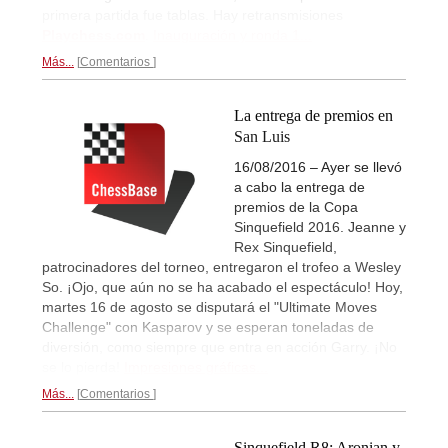
primera partida fue tablas. Hay retransmisiones
Playchess.com
.
Inauguración y ronda 1...
Más...
Comentarios
La entrega de premios en
San Luis
16/08/2016 – Ayer se llevó
a cabo la entrega de
premios de la Copa
Sinquefield 2016. Jeanne y
Rex Sinquefield,
patrocinadores del torneo, entregaron el trofeo a Wesley
So. ¡Ojo, que aún no se ha acabado el espectáculo! Hoy,
martes 16 de agosto se disputará el "Ultimate Moves
Challenge" con Kasparov y se esperan toneladas de
diversión, como siempre que entra en acción Garry. ¡No
se lo pierda!
Impresiones gráficas...
Más...
Comentarios
Sinquefield R8: Aronian y