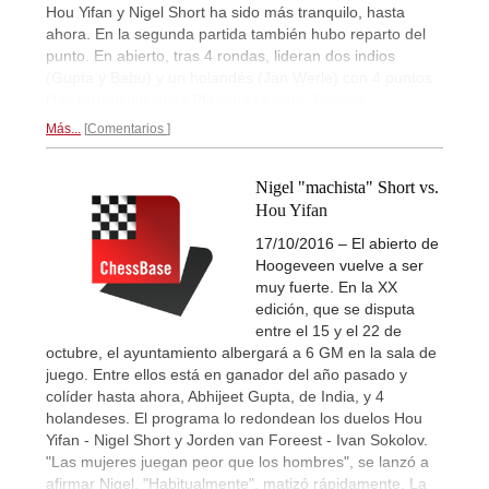
Hou Yifan y Nigel Short ha sido más tranquilo, hasta
ahora. En la segunda partida también hubo reparto del
punto. En abierto, tras 4 rondas, lideran dos indios
(Gupta y Babu) y un holandés (Jan Werle) con 4 puntos.
Hay retransmisiones
Playchess.com
.
Crónica...
Más...
Comentarios
Nigel "machista" Short vs.
Hou Yifan
17/10/2016 – El abierto de
Hoogeveen vuelve a ser
muy fuerte. En la XX
edición, que se disputa
entre el 15 y el 22 de
octubre, el ayuntamiento albergará a 6 GM en la sala de
juego. Entre ellos está en ganador del año pasado y
colíder hasta ahora, Abhijeet Gupta, de India, y 4
holandeses. El programa lo redondean los duelos Hou
Yifan - Nigel Short y Jorden van Foreest - Ivan Sokolov.
"Las mujeres juegan peor que los hombres", se lanzó a
afirmar Nigel. "Habitualmente", matizó rápidamente. La