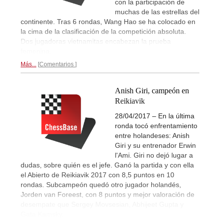
con la participación de
muchas de las estrellas del
continente. Tras 6 rondas, Wang Hao se ha colocado en
la cima de la clasificación de la competición absoluta.
Dos jugadoras vietnamitas encabezan la prueba
femenina.
Más...
Comentarios
Anish Giri, campeón en
Reikiavik
28/04/2017 – En la última
ronda tocó enfrentamiento
entre holandeses: Anish
Giri y su entrenador Erwin
l'Ami. Giri no dejó lugar a
dudas, sobre quién es el jefe. Ganó la partida y con ella
el Abierto de Reikiavik 2017 con 8,5 puntos en 10
rondas. Subcampeón quedó otro jugador holandés,
Jorden van Foreest, con 8 puntos y mejor valoración de
desempate que Sergey Movsesian, Abhijeet Gupta y
Gata Kamsky.