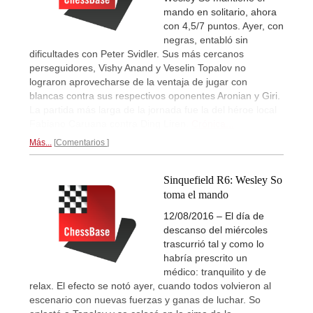
mando en solitario, ahora
con 4,5/7 puntos. Ayer, con
negras, entabló sin
dificultades con Peter Svidler. Sus más cercanos
perseguidores, Vishy Anand y Veselin Topalov no
lograron aprovecharse de la ventaja de jugar con
blancas contra sus respectivos oponentes Aronian y Giri.
La partida más larga de la jornada fue la del héroe local
Fabiano Caruana contra Ding Liren.
Crónica...
Más...
Comentarios
Sinquefield R6: Wesley So
toma el mando
12/08/2016 – El día de
descanso del miércoles
trascurrió tal y como lo
habría prescrito un
médico: tranquilito y de
relax. El efecto se notó ayer, cuando todos volvieron al
escenario con nuevas fuerzas y ganas de luchar. So