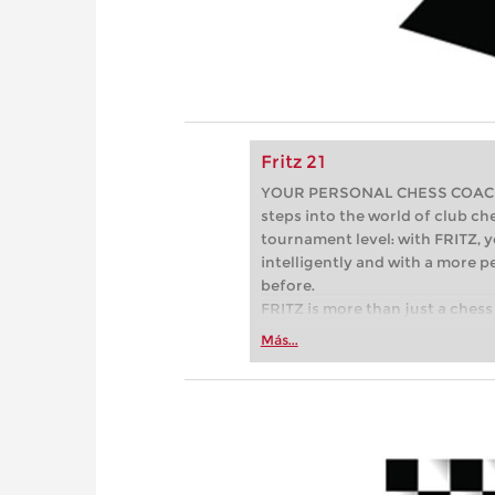
Fritz 21
YOUR PERSONAL CHESS COACH - 
steps into the world of club che
tournament level: with FRITZ, y
intelligently and with a more 
before.
FRITZ is more than just a chess 
Whether you’re taking your firs
Más...
or already playing at a tournam
more efficiently, intelligently
approach than ever before.