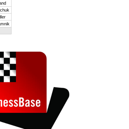
fand
nchuk
ler
amnik