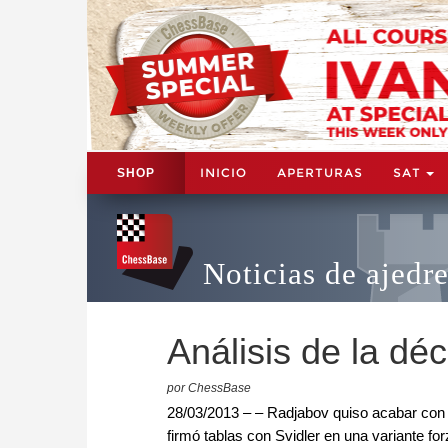
INICIO
APERTURAS
SAT
SHOP
Noticias de ajedr
Análisis de la d
por ChessBase
28/03/2013 – – Radjabov quiso acabar con l
firmó tablas con Svidler en una variante fo