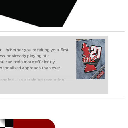
Whether you’re taking your first
ss, or already playing at a
ou can train more efficiently,
personalised approach than ever
engine – it’s a training revolution!
t steps into the world of club chess,
ent level: with FRITZ, you can train
 and with a more personalised