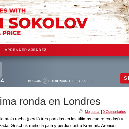
APRENDER AJEDREZ
ez
S
BUSCAR:
IDIOMAS:
DE
EN
ES
FR
écima ronda en Londres
Me gusta!
|
0 Comentarios
a mala racha (perdió tres partidas en las últimas cuatro rondas) y
rzada. Grischuk metió la pata y perdió contra Kramnik. Aronian