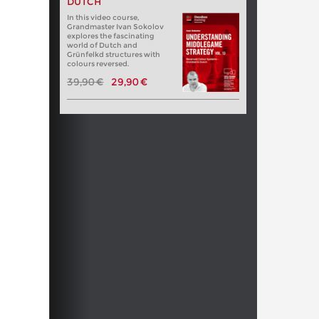
DUTCH
In this video course,
Grandmaster Ivan Sokolov
explores the fascinating
world of Dutch and
Grünfelkd structures with
colours reversed.
39,90 €
29,90 €