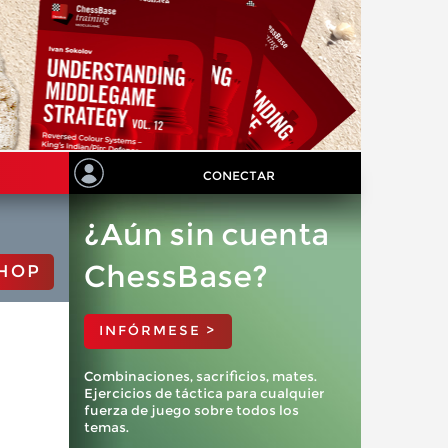
CONECTAR
¿Aún sin cuenta
ChessBase?
HOP
INFÓRMESE >
Combinaciones, sacrificios, mates.
Ejercicios de táctica para cualquier
fuerza de juego sobre todos los
temas.