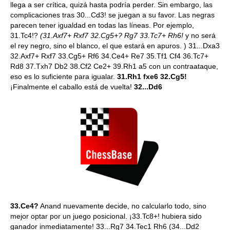
llega a ser crítica, quizá hasta podría perder. Sin embargo, las
complicaciones tras 30...Cd3! se juegan a su favor. Las negras
parecen tener igualdad en todas las líneas. Por ejemplo,
31.Tc4!?
(31.Axf7+ Rxf7 32.Cg5+? Rg7 33.Tc7+ Rh6!
y no será
el rey negro, sino el blanco, el que estará en apuros. ) 31...Dxa3
32.Axf7+ Rxf7 33.Cg5+ Rf6 34.Ce4+ Re7 35.Tf1 Cf4 36.Tc7+
Rd8 37.Txh7 Db2 38.Cf2 Ce2+ 39.Rh1 a5 con un contraataque,
eso es lo suficiente para igualar.
31.Rh1 fxe6 32.Cg5!
¡Finalmente el caballo está de vuelta!
32...Dd6
33.Ce4?
Anand nuevamente decide, no calcularlo todo, sino
mejor optar por un juego posicional. ¡33.Tc8+! hubiera sido
ganador inmediatamente! 33...Rg7 34.Tec1 Rh6 (34...Dd2