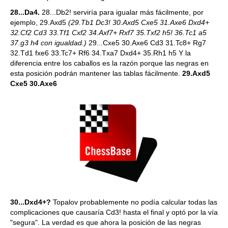
28...Da4.
28...Db2! serviría para igualar más fácilmente, por
ejemplo, 29.Axd5
(29.Tb1 Dc3! 30.Axd5 Cxe5 31.Axe6 Dxd4+
32.Cf2 Cd3 33.Tf1 Cxf2 34.Axf7+ Rxf7 35.Txf2 h5! 36.Tc1 a5
37.g3 h4 con igualdad.)
29...Cxe5 30.Axe6 Cd3 31.Tc8+ Rg7
32.Td1 fxe6 33.Tc7+ Rf6 34.Txa7 Dxd4+ 35.Rh1 h5 Y la
diferencia entre los caballos es la razón porque las negras en
esta posición podrán mantener las tablas fácilmente.
29.Axd5
Cxe5 30.Axe6
30...Dxd4+?
Topalov probablemente no podía calcular todas las
complicaciones que causaría Cd3! hasta el final y optó por la vía
"segura". La verdad es que ahora la posición de las negras