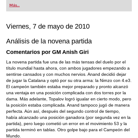
first steps into the world of club chess, or already
Más...
playing at a tournament level: with FRITZ, you can
train more efficiently, intelligently and with a
more personalised approach than ever before.
Viernes, 7 de mayo de 2010
Análisis de la novena partida
Comentarios por GM Anish Giri
La novena partida fue una de las más tensas del duelo por el
título mundial hasta ahora, con ambos jugadores empezando a
sentirse cansados y con muchos nervios. Anand decidió dejar
de jugar la Catalana y optó por su otra arma: la Nimzo con 4.e3.
El campeón también estaba mejor preparado y pronto alcanzó
una ventaja en una posición complicada con dos torres por la
dama. Más adelante, Topalov logró igualar en cierto modo, pero
la posición estaba complicada. Anand tampoco jugó de manera
perfecta. Aún así, después del segundo control de tiempo,
había alcanzado una posición ganadora (por segunda vez en la
partida), pero luego cometió un error en el movimiento 53 y la
partida terminó en tablas. Otro golpe bajo para el Campeón del
Mundo.