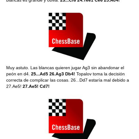
blancas es grande y obvia.
23...Cf6 24.Tee1 Ce6 25.Ac4!
Muy astuto. Las blancas quieren jugar Ag3 sin abandonar el
peón en d4.
25...Ad5 26.Ag3 Db4!
Topalov toma la decisión
correcta de complicar las cosas. 26...Dd7 estaría mal debido a
27.Ae5!
27.Ae5! Cd7!