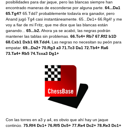
posibilidades para dar jaque, pero las blancas siempre han
encontrado maneras de esconderse por alguna parte.
64...Da1
65.Tg4?
65.Tdd7 probablemente todavía era ganador, pero
Anand jugó Tg4 casi instantáneamente. 65...De1+ 66.Rg4! y me
voy a fiar de mi Fritz, que me dice que las blancas están
ganando...
65...b2.
Ahora ya se acabó, las negras podrán
mantener las tablas sin problemas.
66.Tc4+ Rb7 67.Rf2 b1D
68.Cxb1 Dxb1 69.Tdd4.
Las negras no necesitan su peón para
empatar.
69...Da2+ 70.Rg3 a3 71.Tc3 Da1 72.Tb4+ Ra6
73.Ta4+ Rb5 74.Tcxa3 Dg1+
Con las torres en a3 y a4, es obvio que ahí hay un jaque
continúo.
75.Rf4 Dc1+ 76.Rf5 Dc5+ 77.Re4 Dc2+ 78.Re3 Dc1+