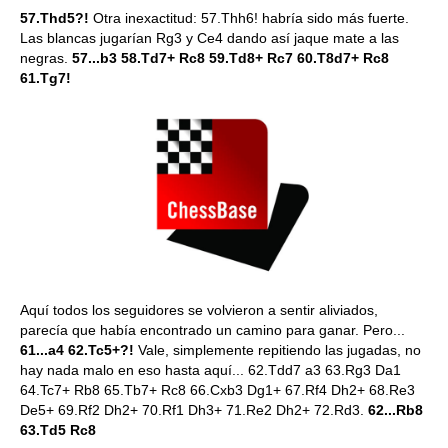
57.Thd5?!
Otra inexactitud: 57.Thh6! habría sido más fuerte.
Las blancas jugarían Rg3 y Ce4 dando así jaque mate a las
negras.
57...b3 58.Td7+ Rc8 59.Td8+ Rc7 60.T8d7+ Rc8
61.Tg7!
Aquí todos los seguidores se volvieron a sentir aliviados,
parecía que había encontrado un camino para ganar. Pero...
61...a4 62.Tc5+?!
Vale, simplemente repitiendo las jugadas, no
hay nada malo en eso hasta aquí... 62.Tdd7 a3 63.Rg3 Da1
64.Tc7+ Rb8 65.Tb7+ Rc8 66.Cxb3 Dg1+ 67.Rf4 Dh2+ 68.Re3
De5+ 69.Rf2 Dh2+ 70.Rf1 Dh3+ 71.Re2 Dh2+ 72.Rd3.
62...Rb8
63.Td5 Rc8