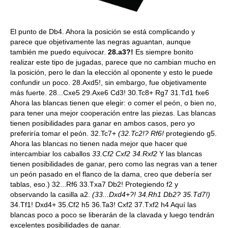
El punto de Db4. Ahora la posición se está complicando y
parece que objetivamente las negras aguantan, aunque
también me puedo equivocar.
28.a3?!
Es siempre bonito
realizar este tipo de jugadas, parece que no cambian mucho en
la posición, pero le dan la elección al oponente y esto le puede
confundir un poco. 28.Axd5!, sin embargo, fue objetivamente
más fuerte. 28...Cxe5 29.Axe6 Cd3! 30.Tc8+ Rg7 31.Td1 fxe6
Ahora las blancas tienen que elegir: o comer el peón, o bien no,
para tener una mejor cooperación entre las piezas. Las blancas
tienen posibilidades para ganar en ambos casos, pero yo
preferiría tomar el peón. 32.Tc7+
(32.Tc2!? Rf6!
protegiendo g5.
Ahora las blancas no tienen nada mejor que hacer que
intercambiar los caballos
33.Cf2 Cxf2 34.Rxf2
Y las blancas
tienen posibilidades de ganar, pero como las negras van a tener
un peón pasado en el flanco de la dama, creo que debería ser
tablas, eso.) 32...Rf6 33.Txa7 Db2! Protegiendo f2 y
observando la casilla a2.
(33...Dxd4+?! 34.Rh1 Db2? 35.Td7!)
34.Tf1! Dxd4+ 35.Cf2 h5 36.Ta3! Cxf2 37.Txf2 h4 Aquí las
blancas poco a poco se liberarán de la clavada y luego tendrán
excelentes posibilidades de ganar.