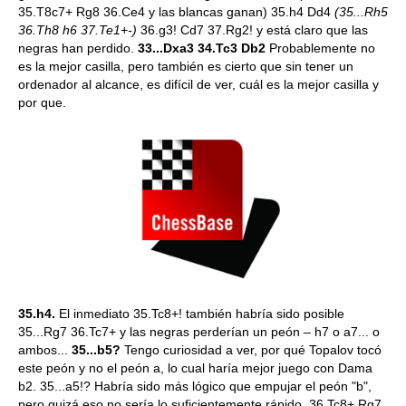
35.T8c7+ Rg8 36.Ce4 y las blancas ganan) 35.h4 Dd4
(35...Rh5
36.Th8 h6 37.Te1+-)
36.g3! Cd7 37.Rg2! y está claro que las
negras han perdido.
33...Dxa3 34.Tc3 Db2
Probablemente no
es la mejor casilla, pero también es cierto que sin tener un
ordenador al alcance, es difícil de ver, cuál es la mejor casilla y
por que.
35.h4.
El inmediato 35.Tc8+! también habría sido posible
35...Rg7 36.Tc7+ y las negras perderían un peón – h7 o a7... o
ambos...
35...b5?
Tengo curiosidad a ver, por qué Topalov tocó
este peón y no el peón a, lo cual haría mejor juego con Dama
b2. 35...a5!? Habría sido más lógico que empujar el peón "b",
pero quizá eso no sería lo suficientemente rápido. 36.Tc8+ Rg7