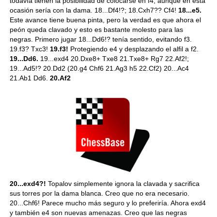
todavía tienen la posibilidad de colocarse en f4, aunque en esta
ocasión sería con la dama. 18...Df4!?; 18.Cxh7?? Cf4!
18...e5.
Este avance tiene buena pinta, pero la verdad es que ahora el
peón queda clavado y esto es bastante molesto para las
negras. Primero jugar 18...Dd6!? tenía sentido, evitando f3.
19.f3? Txc3!
19.f3!
Protegiendo e4 y desplazando el alfil a f2.
19...Dd6.
19...exd4 20.Dxe8+ Txe8 21.Txe8+ Rg7 22.Af2!;
19...Ad5!? 20.Dd2 (20.g4 Chf6 21.Ag3 h5 22.Cf2) 20...Ac4
21.Ab1 Dd6.
20.Af2
20...exd4?!
Topalov simplemente ignora la clavada y sacrifica
sus torres por la dama blanca. Creo que no era necesario.
20...Chf6! Parece mucho más seguro y lo preferiría. Ahora exd4
y también e4 son nuevas amenazas. Creo que las negras