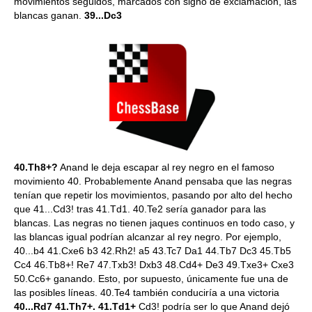
movimientos seguidos, marcados con signo de exclamación, las
blancas ganan.
39...Dc3
40.Th8+?
Anand le deja escapar al rey negro en el famoso
movimiento 40. Probablemente Anand pensaba que las negras
tenían que repetir los movimientos, pasando por alto del hecho
que 41...Cd3! tras 41.Td1. 40.Te2 sería ganador para las
blancas. Las negras no tienen jaques continuos en todo caso, y
las blancas igual podrían alcanzar al rey negro. Por ejemplo,
40...b4 41.Cxe6 b3 42.Rh2! a5 43.Tc7 Da1 44.Tb7 Dc3 45.Tb5
Cc4 46.Tb8+! Re7 47.Txb3! Dxb3 48.Cd4+ De3 49.Txe3+ Cxe3
50.Cc6+ ganando. Esto, por supuesto, únicamente fue una de
las posibles líneas. 40.Te4 también conduciría a una victoria
40...Rd7 41.Th7+. 41.Td1+
Cd3! podría ser lo que Anand dejó