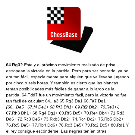
64.Rg3?
Este y el próximo movimiento realizado de prisa
estropean la victoria en la partida. Pero para ser honrado, ya no
era tan fácil, especialmente para alguien que ya llevaba jugando
por cinco o seis horas. Y también es cierto que las blancas
tenían posibilidades más fáciles de ganar a lo largo de la
partida. 64.Tdd7 fue un movimiento fácil, pero la victoria no fue
tan fácil de calcular: 64...a3 65.Rg3 Da1 66.Ta7 Dg1+
(66...De5+ 67.f4 De1+ 68.Rf3 Dh1+ 69.Rf2 Dh2+ 70.Re3+-)
67.Rh3 Dh1+ 68.Rg4 Dg1+ 69.Rf5 Dc5+ 70.Re4 Db4+ 71.Rd3
Dd6+ 72.Rc3 De5+ 73.Rxb3 Db2+ 74.Rc4 Dc2+ 75.Rb5 Db2+
76.Rc5 De5+ 77.Rb4 Dd6+ 78.Rc3 De5+ 79.Rc2 Dc5+ 80.Rd1 Y
el rey consigue esconderse. Las negras tenían otras