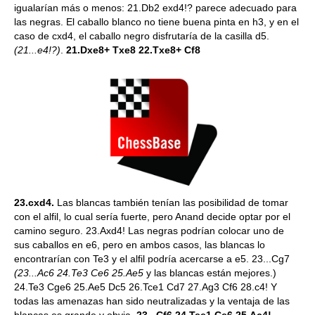
igualarían más o menos: 21.Db2 exd4!? parece adecuado para
las negras. El caballo blanco no tiene buena pinta en h3, y en el
caso de cxd4, el caballo negro disfrutaría de la casilla d5.
(21...e4!?)
.
21.Dxe8+ Txe8 22.Txe8+ Cf8
23.cxd4.
Las blancas también tenían las posibilidad de tomar
con el alfil, lo cual sería fuerte, pero Anand decide optar por el
camino seguro. 23.Axd4! Las negras podrían colocar uno de
sus caballos en e6, pero en ambos casos, las blancas lo
encontrarían con Te3 y el alfil podría acercarse a e5. 23...Cg7
(23...Ac6 24.Te3 Ce6 25.Ae5
y las blancas están mejores.)
24.Te3 Cge6 25.Ae5 Dc5 26.Tce1 Cd7 27.Ag3 Cf6 28.c4! Y
todas las amenazas han sido neutralizadas y la ventaja de las