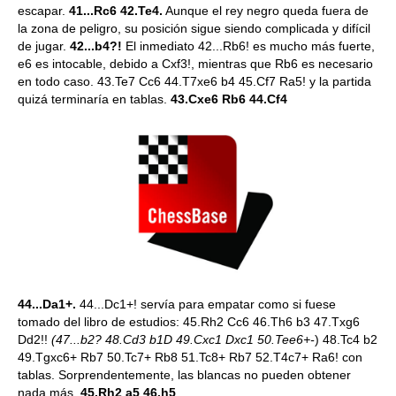
escapar.
41...Rc6 42.Te4.
Aunque el rey negro queda fuera de
la zona de peligro, su posición sigue siendo complicada y difícil
de jugar.
42...b4?!
El inmediato 42...Rb6! es mucho más fuerte,
e6 es intocable, debido a Cxf3!, mientras que Rb6 es necesario
en todo caso. 43.Te7 Cc6 44.T7xe6 b4 45.Cf7 Ra5! y la partida
quizá terminaría en tablas.
43.Cxe6 Rb6 44.Cf4
44...Da1+.
44...Dc1+! servía para empatar como si fuese
tomado del libro de estudios: 45.Rh2 Cc6 46.Th6 b3 47.Txg6
Dd2!!
(47...b2? 48.Cd3 b1D 49.Cxc1 Dxc1 50.Tee6+-
) 48.Tc4 b2
49.Tgxc6+ Rb7 50.Tc7+ Rb8 51.Tc8+ Rb7 52.T4c7+ Ra6! con
tablas. Sorprendentemente, las blancas no pueden obtener
nada más.
45.Rh2 a5 46.h5