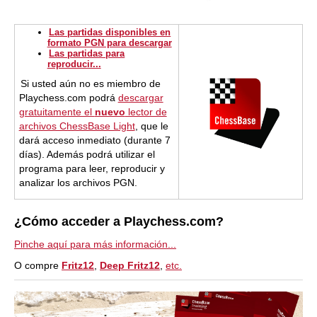
Las partidas disponibles en
formato PGN para descargar
Las partidas para
reproducir...
Si usted aún no es miembro de
Playchess.com podrá
descargar
gratuitamente el
nuevo
lector de
archivos ChessBase Light
, que le
dará acceso inmediato (durante 7
días). Además podrá utilizar el
programa para leer, reproducir y
analizar los archivos PGN.
¿Cómo acceder a Playchess.com?
Pinche aquí para más información...
O compre
Fritz12
,
Deep Fritz12
,
etc.