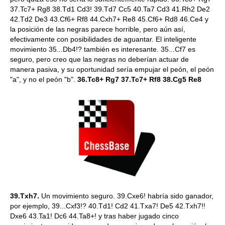
37.Tc7+ Rg8 38.Td1 Cd3! 39.Td7 Cc5 40.Ta7 Cd3 41.Rh2 De2
42.Td2 De3 43.Cf6+ Rf8 44.Cxh7+ Re8 45.Cf6+ Rd8 46.Ce4 y
la posición de las negras parece horrible, pero aún así,
efectivamente con posibilidades de aguantar. El inteligente
movimiento 35...Db4!? también es interesante. 35...Cf7 es
seguro, pero creo que las negras no deberían actuar de
manera pasiva, y su oportunidad sería empujar el peón, el peón
"a", y no el peón "b".
36.Tc8+ Rg7 37.Tc7+ Rf8 38.Cg5 Re8
39.Txh7.
Un movimiento seguro. 39.Cxe6! habría sido ganador,
por ejemplo, 39...Cxf3!? 40.Td1! Cd2 41.Txa7! De5 42.Txh7!!
Dxe6 43.Ta1! Dc6 44.Ta8+! y tras haber jugado cinco