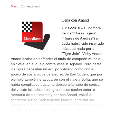
Más...
Comentarios
Cena con Anand
28/05/2010 – El nombre
de los "Chess Tigers"
("Tigres de Ajedrez") sin
duda habrá sido inspirado
más que nada por el
"Tigre Jefe", Vishy Anand.
Anand acaba de defender el título de campeón mundial
en Sofía, en el duelo contra Veselin Topalov. Pero hasta
los tigres necesitan un equipo y Anand contó con el
apoyo de sus amigos de ajedrez de Bad Soden, que por
ejemplo también le ayudaron con el viaje a Sofía, que se
había complicado bastante debido a la nube de ceniza
del volcán islandés. Los tigres indios suelen tener la
memoria de un elefante y por eso Anand, volvió a
acercarse a Bad Soden desde Madrid, para dar las
gracias a sus amigos en una cena. Mik Rosa nos envió
un reportaje ilustrado que les hemos
traducido al