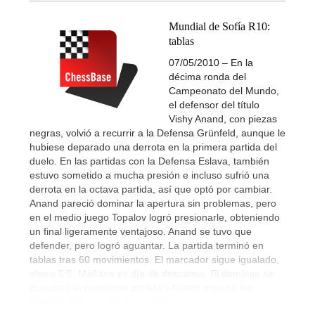
Mundial de Sofía R10:
tablas
07/05/2010 – En la
décima ronda del
Campeonato del Mundo,
el defensor del título
Vishy Anand, con piezas
negras, volvió a recurrir a la Defensa Grünfeld, aunque le
hubiese deparado una derrota en la primera partida del
duelo. En las partidas con la Defensa Eslava, también
estuvo sometido a mucha presión e incluso sufrió una
derrota en la octava partida, así que optó por cambiar.
Anand pareció dominar la apertura sin problemas, pero
en el medio juego Topalov logró presionarle, obteniendo
un final ligeramente ventajoso. Anand se tuvo que
defender, pero logró aguantar. La partida terminó en
tablas tras 60 movimientos. El marcador sigue igualado,
ahora 5:5. Mañana es día de descanso. El domingo se
disputará la penúltima partida y Anand moverá las
blancas.
Fotos y décima partida...