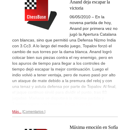
Anand deja escapar la
victoria
06/05/2010 – En la
novena partida de hoy,
Anand por primera vez no
jugó la Apertura Catalana
con blancas, sino que permitió una Defensa Nizmo India
con 3.Cc3. A lo largo del medio juego, Topalov forzó el
cambio de sus torres por la dama blanca. Anand logró
colocar bien sus piezas contra el rey enemigo, pero en
los apuros de tiempo para llegar a los controles de
tiempo dejó escapar la mejor continuación. Luego el
indio volvió a tener ventaja, pero de nuevo pasó por alto
un ataque de mate debido a la premura del reloj y con
una tenaz y astuta defensa por parte de Topalov. Al final,
el jaque continuo sirvió para dividir el punto, tras 83
jugadas. Mañana se disputará la décima partida y
Topalov jugará con blancas.
Fotos y partida...
Más...
Comentarios
Máxima emoción en Sofía