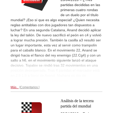
partidas decididas en las
primeras cuatro rondas
de un duelo por el título
mundial? ¡Eso sí que es algo especial! ¿Quien necesita
reglas antitablas con dos jugadores tan dispuestos a
luchar? En una segunda Catalana, Anand decidió aplicar
la ley del talión. De nuevo sacrificó el peón en c4 y volvió
a lograr mucha presión. También la casilla a3 resultó ser
un lugar importante, esta vez al servir como trampolín
para el caballo blanco. En el movimiento 22, Anand se
dirigió hacia el flanco del rey enemigo (22.Cg4) y con un
salto a h6, en el movimiento siguiente lanzó el ataque
decisivo. Topalov se rindió tras 32 movimientos en una
posición desesperada. Tras 4 partidas el marcador está
en 2,5:1,5 a favor de Anand. Mañana es día de
descanso.
La partida con Imágenes...
Más...
Comentarios
Análisis de la tercera
partida del mundial