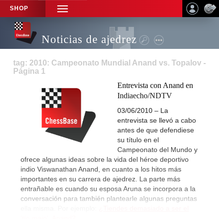
SHOP
TOGGLE
NAVIGATION
Noticias de ajedrez
tag: 2010: Campeonato Mundial Anand vs. Topalov -
Página 1
Entrevista con Anand en
Indiaecho/NDTV
03/06/2010 – La
entrevista se llevó a cabo
antes de que defendiese
su título en el
Campeonato del Mundo y
ofrece algunas ideas sobre la vida del héroe deportivo
indio Viswanathan Anand, en cuanto a los hitos más
importantes en su carrera de ajedrez. La parte más
entrañable es cuando su esposa Aruna se incorpora a la
conversación para también plantearle algunas preguntas
ella misma. Por ejemplo:
¿Tiendes demasiado a ser el
'tío majo', Anand?