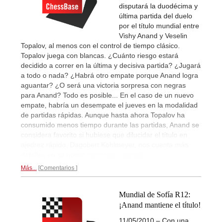
disputará la duodécima y
última partida del duelo
por el título mundial entre
Vishy Anand y Veselin
Topalov, al menos con el control de tiempo clásico.
Topalov juega con blancas. ¿Cuánto riesgo estará
decidido a correr en la última y decisiva partida? ¿Jugará
a todo o nada? ¿Habrá otro empate porque Anand logra
aguantar? ¿O será una victoria sorpresa con negras
para Anand? Todo es posible... En el caso de un nuevo
empate, habría un desempate el jueves en la modalidad
de partidas rápidas. Aunque hasta ahora Topalov ha
consumido menos tiempo durante las partidas, Anand se
considera favorito si hubiese que dilucidar el título en
ajedrez rápido. Dagobert Kohlmeyer, nos cuenta más
detalles en su nuevo
reportaje ilustrado...
Más...
Comentarios
Mundial de Sofía R12:
¡Anand mantiene el título!
11/05/2010 – Con una