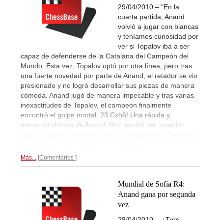
29/04/2010 – "En la
cuarta partida, Anand
volvió a jugar con blancas
y teníamos curiosidad por
ver si Topalov iba a ser
capaz de defenderse de la Catalana del Campeón del
Mundo. Esta vez, Topalov optó por otra línea, pero tras
una fuerte novedad por parte de Anand, el retador se vio
presionado y no logró desarrollar sus piezas de manera
cómoda. Anand jugó de manera impecable y tras varias
inexactitudes de Topalov, el campeón finalmente
encontró el golpe mortal: 23.Cxh6! Una rápida y
merecida victoria de Anand. Hoy resultó ser superior,
tanto en cuanto a juego como a preparación". El análisis
del GM Anish Giri
traducido al castellano...
Más...
Comentarios
Mundial de Sofía R4:
Anand gana por segunda
vez
28/04/2010 – ¿Tres