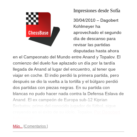
Impresiones desde Sofía
30/04/2010 – Dagobert
Kohlmeyer ha
aprovechado el segundo
día de descanso para
revisar las partidas
disputadas hasta ahora
en el Campeonato del Mundo entre Anand y Topalov. El
comienzo del duelo fue aplazado un día por la tardía
llegada de Anand al lugar del encuentro, al tener que
viajar en coche. El indio perdió la primera partida, pero
después se dio la vuelta a la tortilla y el búlgaro perdió
dos partidas con piezas negras. En su partida con
blancas no pudo hacer nada contra la Defensa Eslava de
Anand. El ex campeón de Europa sub-12 Kiprian
Berbatov, primo del conocido jugador de fútbol, sigue
creyendo en el éxito de su ídolo, Topalov.
Por Dagobert
Kohlmeyer...
Más...
Comentarios