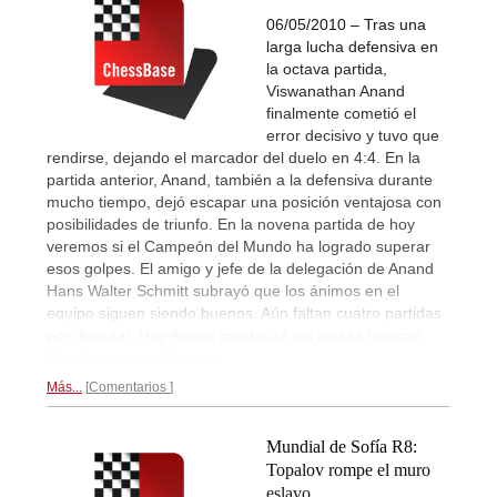
06/05/2010 – Tras una
larga lucha defensiva en
la octava partida,
Viswanathan Anand
finalmente cometió el
error decisivo y tuvo que
rendirse, dejando el marcador del duelo en 4:4. En la
partida anterior, Anand, también a la defensiva durante
mucho tiempo, dejó escapar una posición ventajosa con
posibilidades de triunfo. En la novena partida de hoy
veremos si el Campeón del Mundo ha logrado superar
esos golpes. El amigo y jefe de la delegación de Anand
Hans Walter Schmitt subrayó que los ánimos en el
equipo siguen siendo buenos. Aún faltan cuatro partidas
por disputar. Hoy Anand conducirá las piezas blancas.
Más fotos de la 8ª ronda...
Más...
Comentarios
Mundial de Sofía R8:
Topalov rompe el muro
eslavo