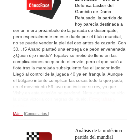
Defensa Lasker del
Gambito de Dama
Rehusado, la partida de
hoy parecía destinada a
ser un mero preámbulo de la jornada de desempate,
pero especialmente en este duelo por el título mundial,
no se puede vender la piel del oso antes de cazarlo. Con
30... f5 Anand planteó una entrega de peón envenenada.
¿Quién dijo miedo? Topalov se metió de lleno en las
complicaciones aceptando el envite, pero el que salió a
flote tras la marejada subsiguiente fue el jugador indio.
Llegó al control de la jugada 40 ya en franquía. Aunque
el búlgaro intento complicar las cosas todo lo que pudo,
en el movimiento 56 tuvo que inclinar su rey, ya que
Vishy en esta ocasión no perdonó. Nota curiosa: ha sido
la única victoria con negras del duelo.
Fotografías y
partida...
Más...
Comentarios
Análisis de la undécima
partida del mundial