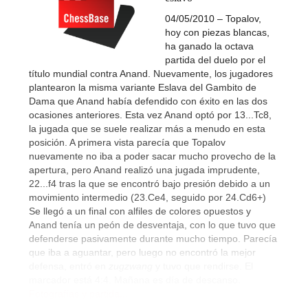
04/05/2010 – Topalov,
hoy con piezas blancas,
ha ganado la octava
partida del duelo por el
título mundial contra Anand. Nuevamente, los jugadores
plantearon la misma variante Eslava del Gambito de
Dama que Anand había defendido con éxito en las dos
ocasiones anteriores. Esta vez Anand optó por 13...Tc8,
la jugada que se suele realizar más a menudo en esta
posición. A primera vista parecía que Topalov
nuevamente no iba a poder sacar mucho provecho de la
apertura, pero Anand realizó una jugada imprudente,
22...f4 tras la que se encontró bajo presión debido a un
movimiento intermedio (23.Ce4, seguido por 24.Cd6+)
Se llegó a un final con alfiles de colores opuestos y
Anand tenía un peón de desventaja, con lo que tuvo que
defenderse pasivamente durante mucho tiempo. Parecía
que iba a aguantar, pero luego no encontró la mejor
defensa, entró en
zugzwang
y tuvo que rendirse. El
marcador está 4:4. Mañana es día de descanso.
Fotografías y partida...