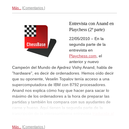
castellano...
Más...
Comentarios
Entrevista con Anand en
Playchess (2ª parte)
22/05/2010 – En la
segunda parte de la
entrevista en
Playchess.com
, el
anterior y nuevo
Campeón del Mundo de Ajedrez Vishy Anand, habla de
"hardware", es decir de ordenadores. Hemos oído decir
que su oponente, Veselin Topalov tenía acceso a una
supercomputadora de IBM con 8792 procesadores.
Anand nos explica cómo hay que hacer para sacar lo
máximo de los ordenadores a la hora de preparar las
partidas y también los compara con sus ayudantes de
carne y hueso. Aquí tienen la segunda parte de la
trascripción de la interesantísima entrevista
traducida al
castellano...
Más...
Comentarios