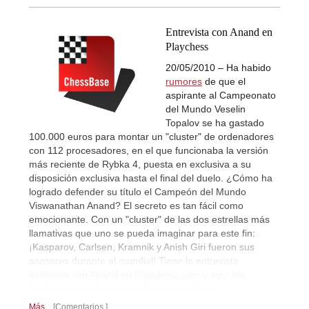
Entrevista con Anand en
Playchess
20/05/2010 – Ha habido
rumores
de que el
aspirante al Campeonato
del Mundo Veselin
Topalov se ha gastado
100.000 euros para montar un "cluster" de ordenadores
con 112 procesadores, en el que funcionaba la versión
más reciente de Rybka 4, puesta en exclusiva a su
disposición exclusiva hasta el final del duelo. ¿Cómo ha
logrado defender su título el Campeón del Mundo
Viswanathan Anand? El secreto es tan fácil como
emocionante. Con un "cluster" de las dos estrellas más
llamativas que uno se pueda imaginar para este fin:
¡Kasparov, Carlsen, Kramnik y Anish Giri fueron sus
asesores durante el mundial! Tiene la entrevista
exclusiva con Anand en
Playchess.com
y aquí les
facilitamos una transcripción
en castellano...
Más...
Comentarios