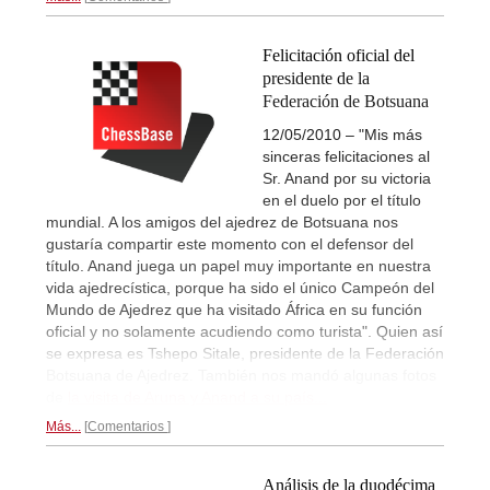
Felicitación oficial del
presidente de la
Federación de Botsuana
12/05/2010 – "Mis más
sinceras felicitaciones al
Sr. Anand por su victoria
en el duelo por el título
mundial. A los amigos del ajedrez de Botsuana nos
gustaría compartir este momento con el defensor del
título. Anand juega un papel muy importante en nuestra
vida ajedrecística, porque ha sido el único Campeón del
Mundo de Ajedrez que ha visitado África en su función
oficial y no solamente acudiendo como turista". Quien así
se expresa es Tshepo Sitale, presidente de la Federación
Botsuana de Ajedrez. También nos mandó algunas fotos
de
la visita de Aruna y Anand a su país...
Más...
Comentarios
Análisis de la duodécima