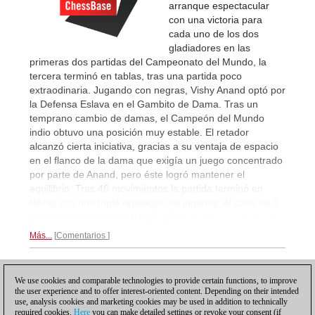
arranque espectacular
con una victoria para
cada uno de los dos
gladiadores en las
primeras dos partidas del Campeonato del Mundo, la
tercera terminó en tablas, tras una partida poco
extraodinaria. Jugando con negras, Vishy Anand optó por
la Defensa Eslava en el Gambito de Dama. Tras un
temprano cambio de damas, el Campeón del Mundo
indio obtuvo una posición muy estable. El retador
alcanzó cierta iniciativa, gracias a su ventaja de espacio
en el flanco de la dama que exigía un juego concentrado
por parte de Anand, pero éste logró mantener el
equilibrio. Tras 46 movimientos la partida terminó en
tablas con una triple repetición de jugadas. Al cabo de 3
partidas el marcador está 1,5:1,5.
Partida y fotografías...
Más...
Comentarios
1
2
SIGUIENTE
We use cookies and comparable technologies to provide certain functions, to improve
the user experience and to offer interest-oriented content. Depending on their intended
use, analysis cookies and marketing cookies may be used in addition to technically
required cookies.
Here
you can make detailed settings or revoke your consent (if