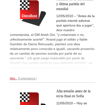
y última partida del
mundial
12/05/2010 – "Antes de la
partida intenté adivinar
qué apertura iba a jugar",
dice nuestro
comentarista, el GM Anish Giri, "y créanmelo o no,
¡efectivamente acerté!". Anand jugó el sólido y fiable
Gambito de Dama Rehusado, planteó una idea
relativamente poco conocida e igualó, sacando provecho
de un cambio de peones suicida por parte de su
oponente." ¡Un gran juego impecable por parte de
Anand! Una partida perfecta para defender el título", se
alegró nuestro comentarista.
Su análisis traducido al
castellano...
Más...
Comentarios
Alta tensión antes de la
recta final en Sofia
11/05/2010 – Hoy se