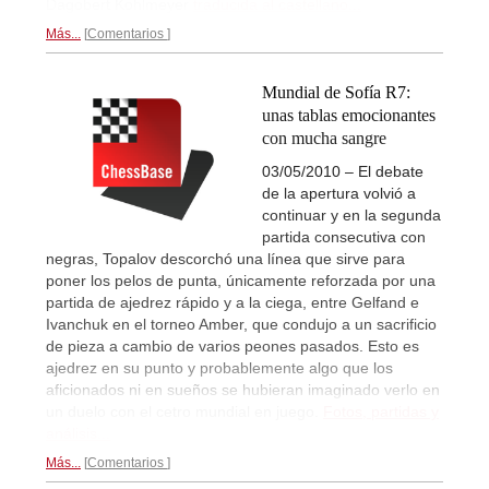
Dagobert Kohlmeyer
traducida al castellano...
Más...
Comentarios
Mundial de Sofía R7:
unas tablas emocionantes
con mucha sangre
03/05/2010 – El debate
de la apertura volvió a
continuar y en la segunda
partida consecutiva con
negras, Topalov descorchó una línea que sirve para
poner los pelos de punta, únicamente reforzada por una
partida de ajedrez rápido y a la ciega, entre Gelfand e
Ivanchuk en el torneo Amber, que condujo a un sacrificio
de pieza a cambio de varios peones pasados. Esto es
ajedrez en su punto y probablemente algo que los
aficionados ni en sueños se hubieran imaginado verlo en
un duelo con el cetro mundial en juego.
Fotos, partidas y
análisis...
Más...
Comentarios