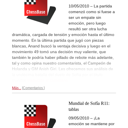
10/05/2010 – La partida
comenzó como si fuese a
ser un empate sin
emoción, pero luego
resultó ser otra lucha
dramática, cargada de tensión y emoción hasta el último
momento. En la última partida que jugó con piezas
blancas, Anand buscó la ventaja decisiva y luego en el
movimiento 49 tomó una decisión muy valiente, que
también le podría haber pillado de rebote más adelante,
tal y como opina nuestro comentarista, el Campeón de
Holanda y GM Anish Giri. Les ofrecemos sus análisis de
la undécima batalla del duelo de Sofía por el título
mundial
traducida al castellano...
Más...
Comentarios
Mundial de Sofía R11:
tablas
09/05/2010 – ¡La
emoción se mantiene por