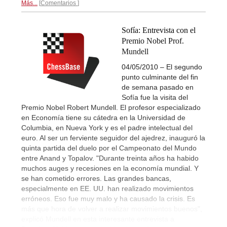
Más...
Comentarios
Sofía: Entrevista con el
Premio Nobel Prof.
Mundell
04/05/2010 – El segundo
punto culminante del fin
de semana pasado en
Sofía fue la visita del
Premio Nobel Robert Mundell. El profesor especializado
en Economía tiene su cátedra en la Universidad de
Columbia, en Nueva York y es el padre intelectual del
euro. Al ser un ferviente seguidor del ajedrez, inauguró la
quinta partida del duelo por el Campeonato del Mundo
entre Anand y Topalov. "Durante treinta años ha habido
muchos auges y recesiones en la economía mundial. Y
se han cometido errores. Las grandes bancas,
especialmente en EE. UU. han realizado movimientos
erróneos. Eso fue muy malo y ha causado la crisis. Es
más que hora de volver a realizar movimientos buenos",
explicó Mundell en esta interesante entrevista a