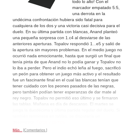
todo lo alto! Con el
marcador empatado 5:5,
una derrota en la
undécima confrontación hubiera sido fatal para
cualquiera de los dos y una victoria casi decisiva para el
duelo. En su última partida con blancas, Anand planteó
una pequeña sorpresa con 1.c4 al desviarse de las
anteriores aperturas. Topalov respondió 1...e5 y salió de
la apertura sin mayores problemas. En el medio juego no
ocurrió nada emocionante, hasta que surgió un final que
tenía pinta de que Anand no lo podía ganar y Topalov no
lo iba a perder. Pero el indio echó leña al fuego, sacrificó
un peón para obtener un juego más activo y el resultado
fue un fascinante final en el cual las blancas tenían que
tener cuidado con los peones pasados de las negras,
pero también podían tener esperanzas de dar mate al
rey negro. Topalov no permitió eso último y se firmaron
las tablas. Mañana es día de descanso. El martes se
juega la duodécima y última partida regular del duelo. Si
también terminase en tablas, se disputaría un
desempate.
Fotos y partida...
Más...
Comentarios