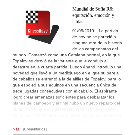
Mundial de Sofía R6:
equitación, emoción y
tablas
01/05/2010 – La partida
de hoy no se pareció a
ninguna otra de la historia
de los campeonatos del
mundo. Comenzó como una Catalana normal, en la que
Topalov se desvió de la variante que le condujo al
desastre en la cuarta partida. Luego Anand introdujo una
novedad que llevó a un mediojuego en el que su pareja
de caballos se enfrentó a la de alfiles de Topalov, para lo
que espoleó a sus equinos en una secuencia única de
trece jugadas consecutivas con el caballo. El aspirante
logró crear amenazas suficientes para desbaratar los
planes del campeón y al final hubo un nuevo reparto del
punto, con lo que el vigente campeón llega al ecuador
del torneo manteniendo su ventaja. El domingo es día de
descanso.
Partida e información gráfica...
Más...
Comentarios