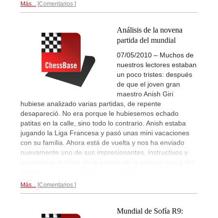
Más...
Comentarios
Análisis de la novena
partida del mundial
07/05/2010 – Muchos de
nuestros lectores estaban
un poco tristes: después
de que el joven gran
maestro Anish Giri
hubiese analizado varias partidas, de repente
desapareció. No era porque le hubiesemos echado
patitas en la calle, sino todo lo contrario. Anish estaba
jugando la Liga Francesa y pasó unas mini vacaciones
con su familia. Ahora está de vuelta y nos ha enviado
nuevamente uno de sus impresionantes, instructivos y
amplísimos análisis de la partida de la novena ronda del
mundial.
Aquí va traducido al castellano...
Más...
Comentarios
Mundial de Sofía R9: