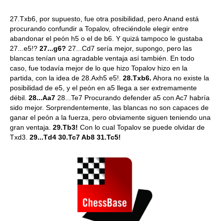
27.Txb6, por supuesto, fue otra posibilidad, pero Anand está
procurando confundir a Topalov, ofreciéndole elegir entre
abandonar el peón h5 o el de b6. Y quizá tampoco le gustaba
27...e5!?
27...g6?
27...Cd7 sería mejor, supongo, pero las
blancas tenían una agradable ventaja así también. En todo
caso, fue todavía mejor de lo que hizo Topalov hizo en la
partida, con la idea de 28.Axh5 e5!.
28.Txb6.
Ahora no existe la
posibilidad de e5, y el peón en a5 llega a ser extremamente
débil.
28...Aa7
28...Te7 Procurando defender a5 con Ac7 habría
sido mejor. Sorprendentemente, las blancas no son capaces de
ganar el peón a la fuerza, pero obviamente siguen teniendo una
gran ventaja.
29.Tb3!
Con lo cual Topalov se puede olvidar de
Txd3.
29...Td4 30.Tc7 Ab8 31.Tc5!