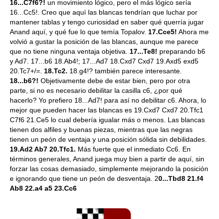
16...C7f6?!
un movimiento lógico, pero el más lógico sería
16...Cc5!. Creo que aquí las blancas tendrían que luchar por
mantener tablas y tengo curiosidad en saber qué querría jugar
Anand aquí, y qué fue lo que temía Topalov.
17.Cce5!
Ahora me
volvió a gustar la posición de las blancas, aunque me parece
que no tiene ninguna ventaja objetiva.
17...Te8!
preparando b6
y Ad7. 17...b6 18.Ab4!; 17...Ad7 18.Cxd7 Cxd7 19.Axd5 exd5
20.Tc7+/=.
18.Tc2.
18.g4!? también parece interesante.
18...b6?!
Objetivamente debe de estar bien, pero por otra
parte, si no es necesario debilitar la casilla c6, ¿por qué
hacerlo? Yo prefiero 18...Ad7! para así no debilitar c6. Ahora, lo
mejor que pueden hacer las blancas es 19.Cxd7 Cxd7 20.Tfc1
C7f6 21.Ce5 lo cual debería igualar más o menos. Las blancas
tienen dos alfiles y buenas piezas, mientras que las negras
tienen un peón de ventaja y una posición sólida sin debilidades.
19.Ad2 Ab7 20.Tfc1.
Más fuerte que el inmediato Cc6. En
términos generales, Anand juega muy bien a partir de aquí, sin
forzar las cosas demasiado, simplemente mejorando la posición
e ignorando que tiene un peón de desventaja. 2
0...Tbd8 21.f4
Ab8 22.a4 a5 23.Cc6