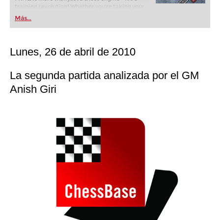
training revolution! Whether you’re taking your
first steps into the world of club chess, or already
Más...
playing at a tournament level: with FRITZ, you can
train more efficiently, intelligently and with a
more personalised approach than ever before.
Lunes, 26 de abril de 2010
La segunda partida analizada por el GM
Anish Giri