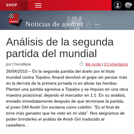
SHOP
TOGGLE
NAVIGATION
Noticias de ajedrez
Análisis de la segunda
partida del mundial
por ChessBase
Me gusta!
|
0 Comentarios
26/04/2010 – En la segunda partida del duelo por el título
mundial contra Topalov, Anand devolvió el golpe sin pensar más
en la derrota de la primera jornada ni en aliviar las heridas.
Planteó una partida agresiva a Topalov y se impuso en una obra
maestra posicional, dejando el marcador en 1:1. En su análisis,
enviado inmediatamente después de que terminase la partida,
el joven GM Anish Giri exclama como colofón: "Es el final de
torre más ganador que he visto en mi vida". Nos alegramos de
poder brindarles el análsis de Anish Giri traducido al
castellano...