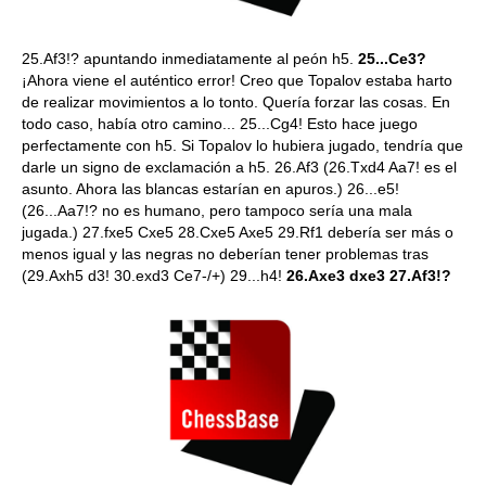
25.Af3!? apuntando inmediatamente al peón h5.
25...Ce3?
¡Ahora viene el auténtico error! Creo que Topalov estaba harto
de realizar movimientos a lo tonto. Quería forzar las cosas. En
todo caso, había otro camino... 25...Cg4! Esto hace juego
perfectamente con h5. Si Topalov lo hubiera jugado, tendría que
darle un signo de exclamación a h5. 26.Af3 (26.Txd4 Aa7! es el
asunto. Ahora las blancas estarían en apuros.) 26...e5!
(26...Aa7!? no es humano, pero tampoco sería una mala
jugada.) 27.fxe5 Cxe5 28.Cxe5 Axe5 29.Rf1 debería ser más o
menos igual y las negras no deberían tener problemas tras
(29.Axh5 d3! 30.exd3 Ce7-/+) 29...h4!
26.Axe3 dxe3 27.Af3!?