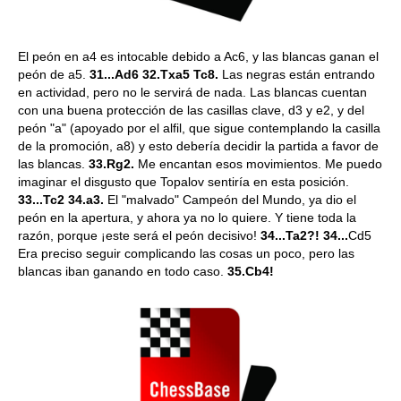
El peón en a4 es intocable debido a Ac6, y las blancas ganan el
peón de a5.
31...Ad6 32.Txa5 Tc8.
Las negras están entrando
en actividad, pero no le servirá de nada. Las blancas cuentan
con una buena protección de las casillas clave, d3 y e2, y del
peón "a" (apoyado por el alfil, que sigue contemplando la casilla
de la promoción, a8) y esto debería decidir la partida a favor de
las blancas.
33.Rg2.
Me encantan esos movimientos. Me puedo
imaginar el disgusto que Topalov sentiría en esta posición.
33...Tc2 34.a3.
El "malvado" Campeón del Mundo, ya dio el
peón en la apertura, y ahora ya no lo quiere. Y tiene toda la
razón, porque ¡este será el peón decisivo!
34...Ta2?! 34...
Cd5
Era preciso seguir complicando las cosas un poco, pero las
blancas iban ganando en todo caso.
35.Cb4!