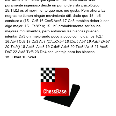
me venía a la menta que igual simplemente había sido
puramente ingenioso desde un punto de vista psicológico.
15.Tfd1! es el movimiento que más me gusta. Pero ahora las
negras no tienen ningún movimiento útil, dado que 15...b6
conduce a (15...Cc5 16.Cxc5 Axc5 17.Ce5 también debería ser
algo mejor; 15...Te8!? o; 15...h6 probablemente serían los
mejores movimientos, pero entonces las blancas pueden
intentar Da3 o ir mejorando poco a poco con, digamos Tc2.)
16.Ab4! Cc5 17.Da3 Ab7
(17...Cxb4 18.Cxb4 Ab7 19.Axb7 Dxb7
20.Txd4)
18.Axd5! Axd5 19.Cxb6! Axb6 20.Txc5! Axc5 21.Axc5
Db7 22.Axf8 Txf8 23.Db4 con ventaja para las blancas.
15...Dxa3 16.bxa3