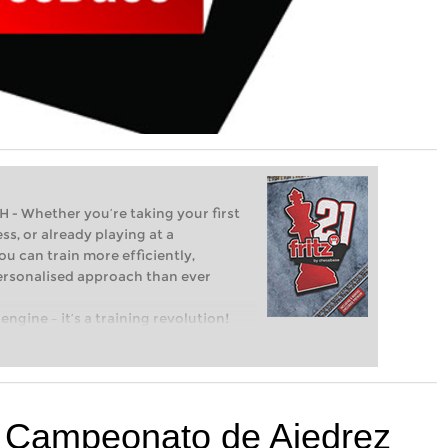
Whether you’re taking your first
ss, or already playing at a
ou can train more efficiently,
personalised approach than ever
engine – it’s a training revolution!
t steps into the world of club chess,
ent level: with FRITZ, you can train
 and with a more personalised
l Campeonato de Ajedrez