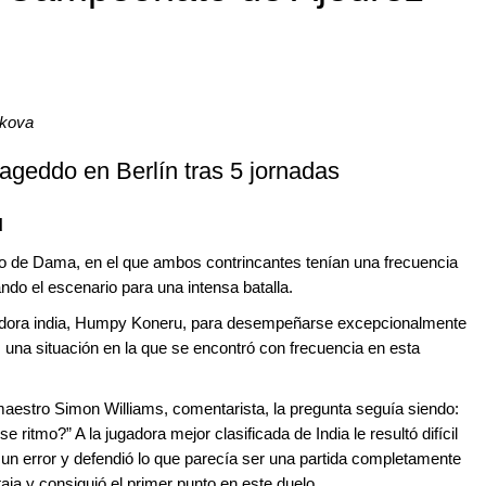
nkova
ageddo en Berlín tras 5 jornadas
u
o de Dama, en el que ambos contrincantes tenían una frecuencia
ndo el escenario para una intensa batalla.
ugadora india, Humpy Koneru, para desempeñarse excepcionalmente
 una situación en la que se encontró con frecuencia en esta
maestro Simon Williams, comentarista, la pregunta seguía siendo:
ritmo?” A la jugadora mejor clasificada de India le resultó difícil
 un error y defendió lo que parecía ser una partida completamente
ja y consiguió el primer punto en este duelo.