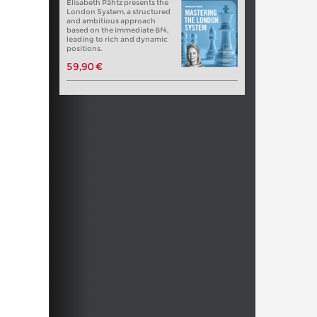
Elisabeth Pähtz presents the
London System, a structured
and ambitious approach
based on the immediate Bf4,
leading to rich and dynamic
positions.
59,90 €