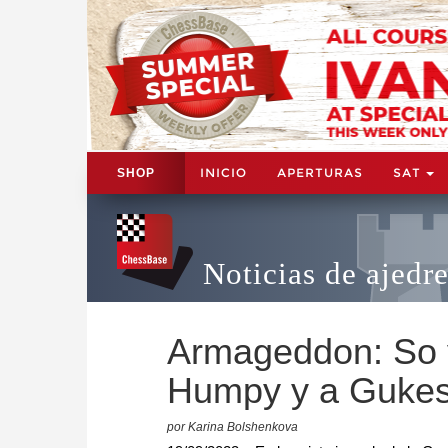
INICIO
APERTURAS
SAT
SHOP
Noticias de ajedr
Armageddon: So y
Humpy y a Guke
por Karina Bolshenkova