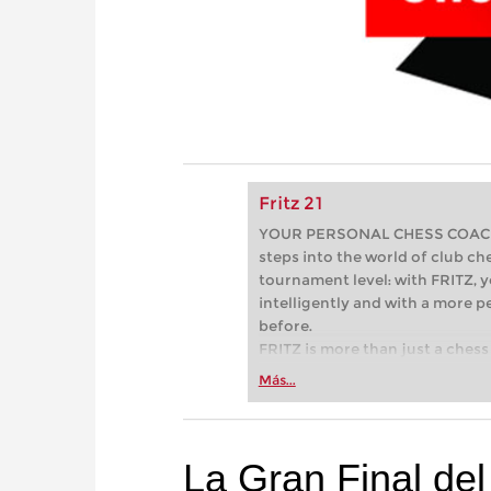
Fritz 21
YOUR PERSONAL CHESS COACH - 
steps into the world of club che
tournament level: with FRITZ, y
intelligently and with a more 
before.
FRITZ is more than just a chess 
Whether you’re taking your firs
Más...
or already playing at a tournam
more efficiently, intelligently
approach than ever before.
La Gran Final de