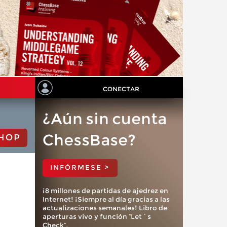
CONECTAR
¿Aún sin cuenta
ChessBase?
HOP
INFÓRMESE >
¡8 millones de partidas de ajedrez en
Internet! ¡Siempre al día gracias a las
actualizaciones semanales! Libro de
aperturas vivo y función “Let´s
Check”.