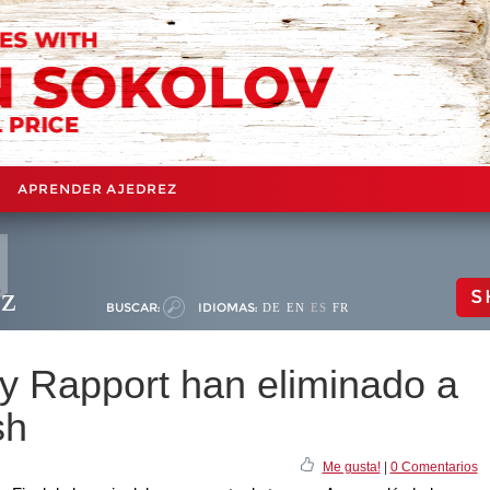
APRENDER AJEDREZ
ez
S
BUSCAR:
IDIOMAS:
DE
EN
ES
FR
 Rapport han eliminado a
sh
Me gusta!
|
0 Comentarios