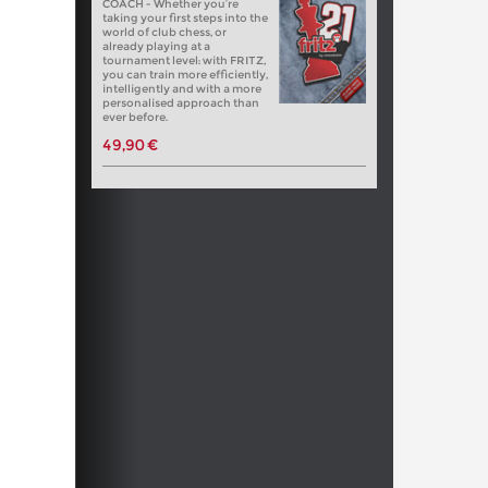
COACH - Whether you’re
taking your first steps into the
world of club chess, or
already playing at a
tournament level: with FRITZ,
you can train more efficiently,
intelligently and with a more
personalised approach than
ever before.
49,90 €