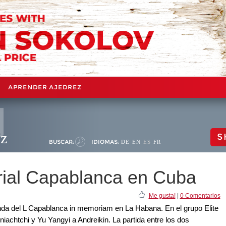
APRENDER AJEDREZ
ez
S
BUSCAR:
IDIOMAS:
DE
EN
ES
FR
rial Capablanca en Cuba
Me gusta!
|
0 Comentarios
onda del L Capablanca in memoriam en La Habana. En el grupo Elite
iachtchi y Yu Yangyi a Andreikin. La partida entre los dos