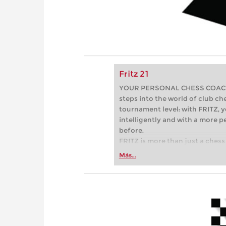
Fritz 21
YOUR PERSONAL CHESS COACH - 
steps into the world of club che
tournament level: with FRITZ, y
intelligently and with a more 
before.
FRITZ is more than just a chess 
Whether you’re taking your firs
Más...
or already playing at a tournam
more efficiently, intelligently
approach than ever before.