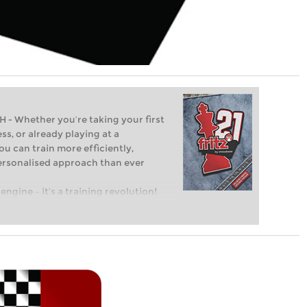
Whether you’re taking your first
ss, or already playing at a
ou can train more efficiently,
personalised approach than ever
engine – it’s a training revolution!
t steps into the world of club chess,
ent level: with FRITZ, you can train
 and with a more personalised