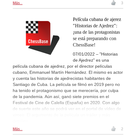
Más...
3
Película cubana de ajerez
"Historias de Ajedrez":
¡una de las protagonistas
se está preparando con
ChessBase!
07/01/2022 – "Historias
de Ajedrez" es una
película cubana de ajedrez, por el director películas
cubano, Emmanuel Martín Hernández. El mismo es actor
y cuenta las historias de ajedrecistas habitantes de
Santiago de Cuba. La película se filmó en 2019 pero no
ha tenido el protagonismo que se merecería, por culpa
de la pandemia. Aún así, ganó siete premios en el
Festival de Cine de Calella (España) en 2020. Con algo
de suerte este año se podrá ver en el portal de vídeo de
vimeo. El argumento de la película un tráiler y más
detalles...
Más...
2