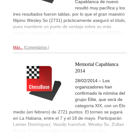
Capablanca de nuevo
resultó muy pacífica y los
tres resultados fueron tablas, por lo que el gran maestro
filipino Wesley So (2731) prácticamente aseguró el título,
pues mantiene un punto de ventaja sobre su más
cercano perseguidor, el cubano Lázaro Bruzón (2682)
a
falta de la última ronda...
Más...
Comentarios
Memorial Capablanca
2014
28/02/2014 – Los
organizadores han
confirmado la nómina del
grupo Elite, que será de
categoría XIX, con un Elo
medio (en febrero) de 2721 puntos. El torneo se jugará
en La Habana, entre el 7 y el 18 de mayo. Participarán
Leinier Domínguez, Vassily Ivanchuk, Wesley So, Zoltan
Almasi, Francisco Vallejo y Lázaro Bruzón.
Más
detalles...