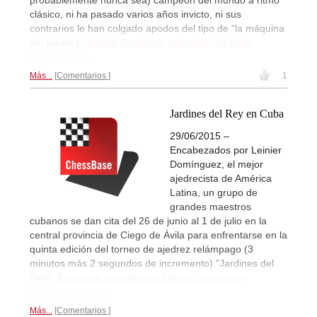
probablemente nunca sea) campeón del mundo a ritmo
clásico, ni ha pasado varios años invicto, ni sus
contrarios le han colgado apodos del tipo de “la máquina
del ajedrez”.
Michel Contreras entrevistó a Leinier
Domínguez...
Más...
Comentarios
1
Jardines del Rey en Cuba
29/06/2015 –
Encabezados por Leinier
Domínguez, el mejor
ajedrecista de América
Latina, un grupo de
grandes maestros
cubanos se dan cita del 26 de junio al 1 de julio en la
central provincia de Ciego de Ávila para enfrentarse en la
quinta edición del torneo de ajedrez relámpago (3
minutos más 2 segundos de incremento) "Jardines del
Rey".
Reportaje ilustrado por Michel Contreras y
Katheryn Felipe...
Más...
Comentarios