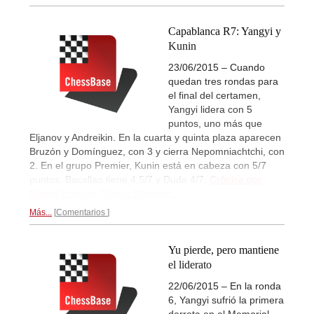
Capablanca R7: Yangyi y
Kunin
23/06/2015 – Cuando
quedan tres rondas para
el final del certamen,
Yangyi lidera con 5
puntos, uno más que
Eljanov y Andreikin. En la cuarta y quinta plaza aparecen
Bruzón y Domínguez, con 3 y cierra Nepomniachtchi, con
2. En el grupo Premier, Kunin está en cabeza con 5/7
puntos, Bacallao tiene 4,5/7 y Duda 4/7.
Crónica por
Miguel Ernesto Gómez Masjuan...
Más...
Comentarios
Yu pierde, pero mantiene
el liderato
22/06/2015 – En la ronda
6, Yangyi sufrió la primera