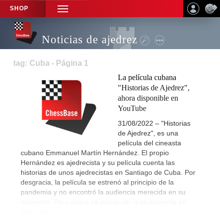
SHOP
TOGGLE
NAVIGATION
Noticias de ajedrez
tag: Cuba - Página 1
La película cubana
"Historias de Ajedrez",
ahora disponible en
YouTube
31/08/2022 – "Historias
de Ajedrez", es una
película del cineasta
cubano Emmanuel Martín Hernández. El propio
Hernández es ajedrecista y su película cuenta las
historias de unos ajedrecistas en Santiago de Cuba. Por
desgracia, la película se estrenó al principio de la
pandemia y no encontró la audiencia merecida en su
momento. Pero ahora se puede ver gratuitamente en
YouTube.