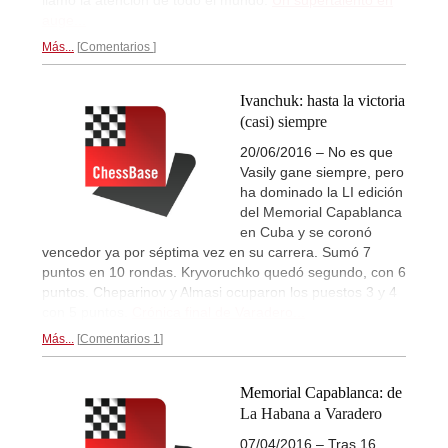
auge...
Más...
Comentarios
Ivanchuk: hasta la victoria
(casi) siempre
20/06/2016 – No es que
Vasily gane siempre, pero
ha dominado la LI edición
del Memorial Capablanca
en Cuba y se coronó
vencedor ya por séptima vez en su carrera. Sumó 7
puntos en 10 rondas. Kryvoruchko quedó segundo, con 6
puntos. Cheparinov y Almasi ocuparon los puestos 3 y 4
con 5 puntos.
Crónica final de Varadero...
Más...
Comentarios 1
Memorial Capablanca: de
La Habana a Varadero
07/04/2016 – Tras 16