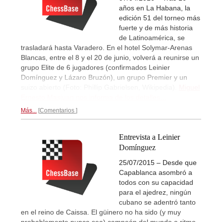
años en La Habana, la
edición 51 del torneo más
fuerte y de más historia
de Latinoamérica, se
trasladará hasta Varadero. En el hotel Solymar-Arenas
Blancas, entre el 8 y el 20 de junio, volverá a reunirse un
grupo Elite de 6 jugadores (confirmados Leinier
Domínguez y Lázaro Bruzón), un grupo Premier y un
suizo abierto (Foto: Phillip Gabrielsen, Wikipedia).
Miguel
Ernesto Masjuan nos informa de los detalles...
Más...
Comentarios
Entrevista a Leinier
Domínguez
25/07/2015 – Desde que
Capablanca asombró a
todos con su capacidad
para el ajedrez, ningún
cubano se adentró tanto
en el reino de Caissa. El güinero no ha sido (y muy