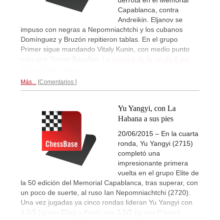
derrota en el Memorial
Capablanca, contra
Andreikin. Eljanov se
impuso con negras a Nepomniachtchi y los cubanos
Domínguez y Bruzón repitieron tablas. En el grupo
Primer sigue mandando Vitaly Kunin, con medio punto
más que Yusnel Bacallao.
La crónica de la ronda 6 por
Eyleen Ríos López...
Más...
Comentarios
Yu Yangyi, con La
Habana a sus pies
20/06/2015 – En la cuarta
ronda, Yu Yangyi (2715)
completó una
impresionante primera
vuelta en el grupo Elite de
la 50 edición del Memorial Capablanca, tras superar, con
un poco de suerte, al ruso Ian Nepomniachtchi (2720).
Una vez jugadas ya cinco rondas lideran Yu Yangyi con
4,5/5 (grupo Elite) y Kunin con 3,5/5 (grupo Primer).