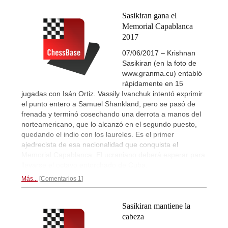
Sasikiran gana el
Memorial Capablanca
2017
07/06/2017 – Krishnan
Sasikiran (en la foto de
www.granma.cu) entabló
rápidamente en 15
jugadas con Isán Ortiz. Vassily Ivanchuk intentó exprimir
el punto entero a Samuel Shankland, pero se pasó de
frenada y terminó cosechando una derrota a manos del
norteamericano, que lo alcanzó en el segundo puesto,
quedando el indio con los laureles. Es el primer
ajedrecista de esa nacionalidad que conquista el
Memorial Capablanca. El ucraniano deberá esperar para
llevarse el octavo entorchado de Cuba.
Más...
Comentarios 1
Sasikiran mantiene la
cabeza