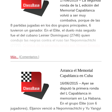
17/06/2015 – La segunda
ronda de la L edición del
Memorial Capablanca
volvió a ser muy
combativa, porque de las
8 partidas jugadas en los dos grupos principales, 6
tuvieron un ganador. En el Elite, el duelo más seguido
fue el del cubano Leinier Domínguez (2746) quien
condujo las negras contra el ruso Ian Nepomniachtchi
(2720).
Crónica de la segunda ronda por Miguel Ernesto
Gómez Masjuan...
Más...
Comentarios
Arranca el Memorial
Capablanca en Cuba
16/06/2015 – Ayer se
disputó la primera ronda
del L Capablanca in
memoriam en La Habana.
En el grupo Elite (con 6
jugadores), Eljanov venció a Nepomniachtchi y Yu Yangyi