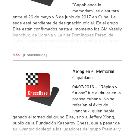
"Capablanca in
memoriam" se disputará
entre el 26 de mayo y 6 de junio de 2017 en Cuba. La
sede está pendiente de designación oficial. En el grupo
Elite están confirmados hasta el momento los GM Vassily
Ivanchuk, de Ucrania y Leinier Domínguez Pérez, de
Cuba. Habrá retransmisiones de las partidas en directo
en
Playchess.com
.
Más detalles...
Más...
Comentarios
Xiong en el Memorial
Capablanca
04/07/2016 – "Rápido y
furioso" fue el titular en la
prensa cubana. No se
referían al éxito de
Ivanchuk, quién había
ganado el torneo del grupo Elite, sino a Jeffery Xiong,
pupilo de la Fundación Kasparov Chess, que a pesar de
su juventud doblegó a los jugadores del grupo Premier y
llamó la atención de todo el mundo.
Un supertalento en