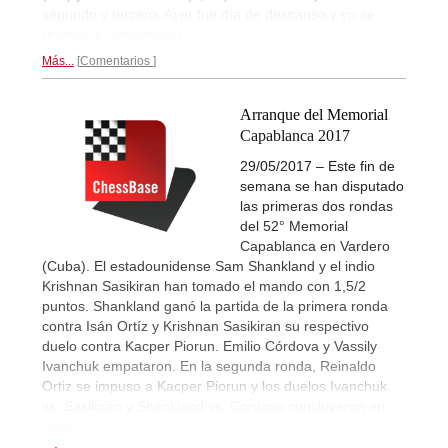
segundo y tercero. Ayer fue día de descanso y yo se
retoma la competición.
Más...
Comentarios
Arranque del Memorial
Capablanca 2017
29/05/2017 – Este fin de
semana se han disputado
las primeras dos rondas
del 52° Memorial
Capablanca en Vardero
(Cuba). El estadounidense Sam Shankland y el indio
Krishnan Sasikiran han tomado el mando con 1,5/2
puntos. Shankland ganó la partida de la primera ronda
contra Isán Ortíz y Krishnan Sasikiran su respectivo
duelo contra Kacper Piorun. Emilio Córdova y Vassily
Ivanchuk empataron. En la segunda ronda, Reinaldo
Ortiz se impuso a Kacper Piorun y los duelos Ivanchuk
vs. Sasikiran y Shankland vs. Cordova concluyeron en
tablas.