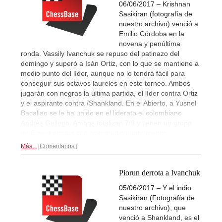
06/06/2017 – Krishnan
Sasikiran (fotografía de
nuestro archivo) venció a
Emilio Córdoba en la
novena y penúltima
ronda. Vassily Ivanchuk se repuso del patinazo del
domingo y superó a Isán Ortiz, con lo que se mantiene a
medio punto del líder, aunque no lo tendrá fácil para
conseguir sus octavos laureles en este torneo. Ambos
jugarán con negras la última partida, el líder contra Ortiz
y el aspirante contra /Shankland. En el Abierto, a Yusnel
Bacallao se le ha unido en el liderato el colombiano
Andrés Gallego. Ambos totalizan 7/9 y tienen un grupo
de 6 ajedrecistas con solo medio punto menos.
Más...
Comentarios
Piorun derrota a Ivanchuk
05/06/2017 – Y el indio
Sasikiran (Fotografía de
nuestro archivo), que
venció a Shankland, es el