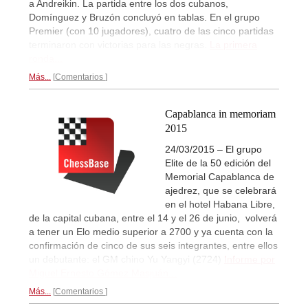
a Andreikin. La partida entre los dos cubanos,
Domínguez y Bruzón concluyó en tablas. En el grupo
Premier (con 10 jugadores), cuatro de las cinco partidas
terminaron con victorias para las negras.
La primera
ronda...
Más...
Comentarios
Capablanca in memoriam
2015
24/03/2015 – El grupo
Elite de la 50 edición del
Memorial Capablanca de
ajedrez, que se celebrará
en el hotel Habana Libre,
de la capital cubana, entre el 14 y el 26 de junio, volverá
a tener un Elo medio superior a 2700 y ya cuenta con la
confirmación de cinco de sus seis integrantes, entre ellos
un debutante: el GM chino Yu Yangyi (2724)
Informe por
Miguel Ernesto Gómez Masjuán...
Más...
Comentarios