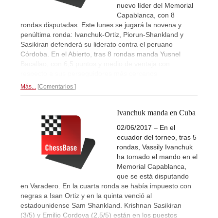
nuevo líder del Memorial
Capablanca, con 8
rondas disputadas. Este lunes se jugará la novena y
penúltima ronda: Ivanchuk-Ortiz, Piorun-Shankland y
Sasikiran defenderá su liderato contra el peruano
Córdoba. En el Abierto, tras 8 rondas manda Yusnel
Bacallao, con 6,5 puntos y medio de ventaja con
respecto a sus perseguidores más cercanos
Más...
Comentarios
Ivanchuk manda en Cuba
02/06/2017 – En el
ecuador del torneo, tras 5
rondas, Vassily Ivanchuk
ha tomado el mando en el
Memorial Capablanca,
que se está disputando
en Varadero. En la cuarta ronda se había impuesto con
negras a Isan Ortiz y en la quinta venció al
estadounidense Sam Shankland. Krishnan Sasikiran
(3/5) y Emilio Cordova (2,5/5) están en los puestos