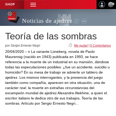
SHOP
TOGGLE
NAVIGATION
Noticias de ajedrez
Teoría de las sombras
por Sergio Ernesto Negri
Me gusta!
|
0 Comentarios
20/04/2020 – n La variante Lüneberg, novela de Paolo
Maurensig (nacido en 1943) publicada en 1993, se hace
referencia a la muerte de un industrial en su mansión, dándose
todas las especulaciones posibles: ¿fue un accidente, suicidio u
homicidio? En su mesa de trabajo se advierte un tablero de
ajedrez. Los mismos interrogantes, y la presencia del juego
también como compañía, aparecen en otra situación, una de
carácter real: la muerte en extrañas circunstancias del
excampeón mundial de ajedrez Alexandre Alekhine, a quien el
escritor italiano le dedica otro de sus trabajos, Teoría de las
sombras. Artículo por Sergio Ernesto Negri...