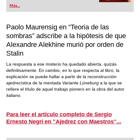
popular de Alemania” (Der Spiegel) y ofrece todo
Más...
lo que necesita el ajedrecista. La novedad más
espectacular: Fritz 17 incluye el módulo basado
en una red neuronal de inteligencia artificial, "Fat
Fritz".
Paolo Maurensig en “Teoria de las
sombras” adscribe a la hipótesis de que
Alexandre Alekhine murió por orden de
Stalin
La respuesta a ese misterio ha quedado abierta, quizás
definitivamente. En cambio, en lo que respecta al libro, la
explicación se puede hallar a partir de la reconstrucción
ajedrecística de la mentada
Variante Lüneburg
a la que se
refiere el título de aquel trabajo pionero en la obra del autor
italiano.
Para leer el artículo completo de Sergio
Ernesto Negri en "Ajedrez con Maestros"...