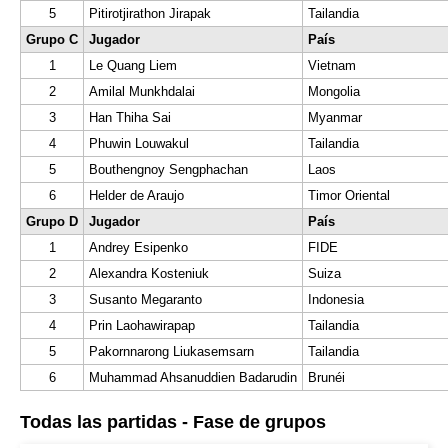
5
Pitirotjirathon Jirapak
Tailandia
Grupo C
Jugador
País
1
Le Quang Liem
Vietnam
2
Amilal Munkhdalai
Mongolia
3
Han Thiha Sai
Myanmar
4
Phuwin Louwakul
Tailandia
5
Bouthengnoy Sengphachan
Laos
6
Helder de Araujo
Timor Oriental
Grupo D
Jugador
País
1
Andrey Esipenko
FIDE
2
Alexandra Kosteniuk
Suiza
3
Susanto Megaranto
Indonesia
4
Prin Laohawirapap
Tailandia
5
Pakornnarong Liukasemsarn
Tailandia
6
Muhammad Ahsanuddien Badarudin
Brunéi
Todas las partidas - Fase de grupos