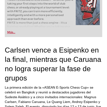
taking your first steps into the world of club
chess, or already playing at a tournament level:
with FRITZ, you can train more efficiently,
intelligently and with a more personalised
approach than ever before.
FRITZ is more than just a chess engine – it’s a
training revolution! Whether you’re taking your
first steps into the world of club chess, or already
Más...
playing at a tournament level: with FRITZ, you can
train more efficiently, intelligently and with a
more personalised approach than ever before.
Carlsen vence a Esipenko en
la final, mientras que Caruana
no logra superar la fase de
grupos
La primera edición de la «ASEAN E-Sports Chess Cup» se
celebró en Bangkok y reunió a destacados jugadores del
Sudeste Asiático y a cinco invitados internacionales: Magnus
Carlsen, Fabiano Caruana, Le Quang Liem, Andrey Esipenko y
Salem Saleh. El evento, disputado los días 12 y 13 de junio, fue