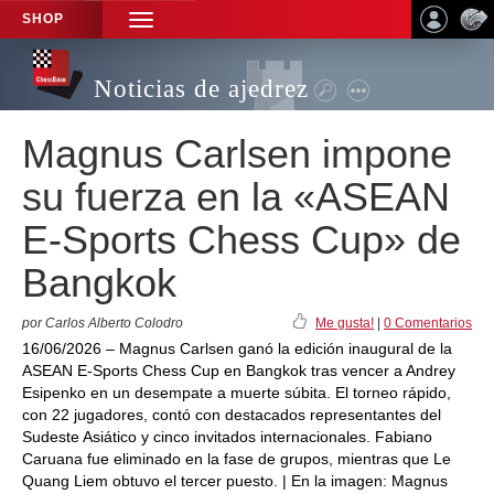
SHOP
TOGGLE
NAVIGATION
Noticias de ajedrez
Magnus Carlsen impone
su fuerza en la «ASEAN
E-Sports Chess Cup» de
Bangkok
por Carlos Alberto Colodro
Me gusta!
|
0 Comentarios
16/06/2026 – Magnus Carlsen ganó la edición inaugural de la
ASEAN E-Sports Chess Cup en Bangkok tras vencer a Andrey
Esipenko en un desempate a muerte súbita. El torneo rápido,
con 22 jugadores, contó con destacados representantes del
Sudeste Asiático y cinco invitados internacionales. Fabiano
Caruana fue eliminado en la fase de grupos, mientras que Le
Quang Liem obtuvo el tercer puesto. | En la imagen: Magnus