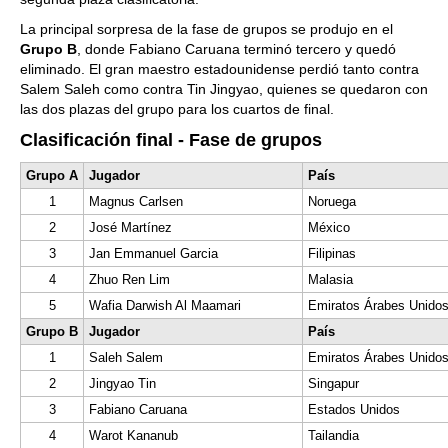
La principal sorpresa de la fase de grupos se produjo en el
Grupo B
, donde Fabiano Caruana terminó tercero y quedó
eliminado. El gran maestro estadounidense perdió tanto contra
Salem Saleh como contra Tin Jingyao, quienes se quedaron con
las dos plazas del grupo para los cuartos de final.
Clasificación final - Fase de grupos
Grupo A
Jugador
País
1
Magnus Carlsen
Noruega
2
José Martínez
México
3
Jan Emmanuel Garcia
Filipinas
4
Zhuo Ren Lim
Malasia
5
Wafia Darwish Al Maamari
Emiratos Árabes Unido
Grupo B
Jugador
País
1
Saleh Salem
Emiratos Árabes Unido
2
Jingyao Tin
Singapur
3
Fabiano Caruana
Estados Unidos
4
Warot Kananub
Tailandia