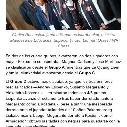
Wadim Rosenstein junto a Supamas Isarabhakdi, ministra
tailandesa de Educación Superior | Foto: Lennart Ootes / WR
Chess
En dos de los cuatro grupos, avanzaron los dos jugadores con
mayor Elo, como se esperaba. Magnus Carlsen y José Martínez
se clasificaron desde el
Grupo A
, mientras que Le Quang Liem
y Amilal Munkhdalai avanzaron desde el
Grupo C
.
El
Grupo D
estuvo más disputado, ya que los tres primeros
preclasificados —Andrey Esipenko, Susanto Megaranto y
Alexandra Kosteniuk— terminaron todos con 4/6 puntos.
Esipenko avanzó directamente tras haber derrotado tanto a
Megaranto como a Kosteniuk, pese a sufrir una inesperada
derrota ante el jugador tailandés de 10 años Pakornnarong
Liukasemsarn. Luego, Megaranto derrotó a Kosteniuk en el
Armagedón: obtuvo las tablas con negras para quedarse con la
segunda plaza clasificatoria.