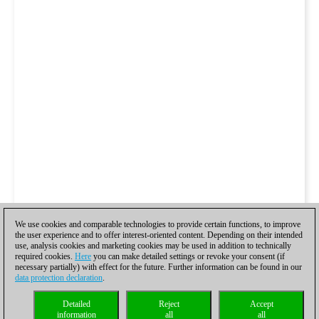
We use cookies and comparable technologies to provide certain functions, to improve
the user experience and to offer interest-oriented content. Depending on their intended
use, analysis cookies and marketing cookies may be used in addition to technically
required cookies.
Here
you can make detailed settings or revoke your consent (if
necessary partially) with effect for the future. Further information can be found in our
data protection declaration
.
Detailed
Reject
Accept
information
all
all