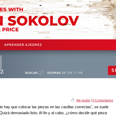
APRENDER AJEDREZ
ez
S
BUSCAR:
IDIOMAS:
DE
EN
ES
FR
Me gusta!
|
0 Comentarios
te hay que colocar las piezas en las casillas correctas", se suele
 Quizá demasiado listo. Al fin y al cabo, ¿cómo decidir qué pieza