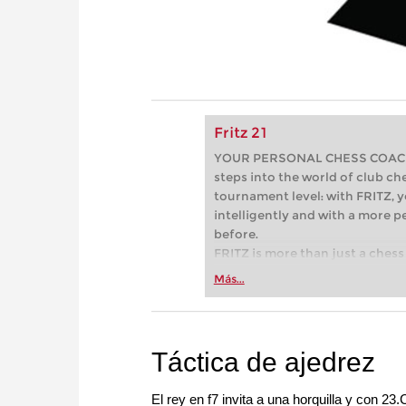
Fritz 21
YOUR PERSONAL CHESS COACH - 
steps into the world of club che
tournament level: with FRITZ, y
intelligently and with a more 
before.
FRITZ is more than just a chess 
Whether you’re taking your firs
Más...
or already playing at a tournam
more efficiently, intelligently
approach than ever before.
Táctica de ajedrez
El rey en f7 invita a una horquilla y con 23