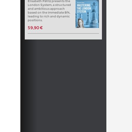
Elisabeth Pähtz presents the
London System, a structured
and ambitious approach
based on the immediate Bf4,
leading to rich and dynamic
positions.
59,90 €