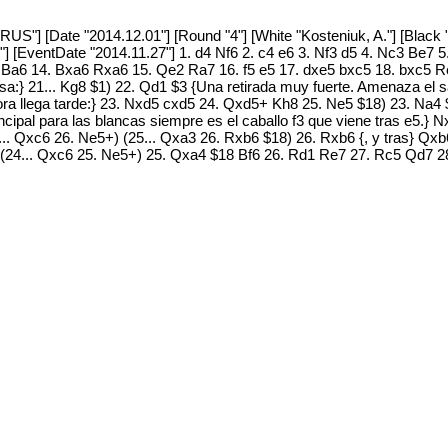
US"] [Date "2014.12.01"] [Round "4"] [White "Kosteniuk, A."] [Black 
"] [EventDate "2014.11.27"] 1. d4 Nf6 2. c4 e6 3. Nf3 d5 4. Nc3 Be7 
3 Ba6 14. Bxa6 Rxa6 15. Qe2 Ra7 16. f5 e5 17. dxe5 bxc5 18. bxc5 
risa:} 21... Kg8 $1) 22. Qd1 $3 {Una retirada muy fuerte. Amenaza el s
hora llega tarde:} 23. Nxd5 cxd5 24. Qxd5+ Kh8 25. Ne5 $18) 23. Na4
cipal para las blancas siempre es el caballo f3 que viene tras e5.} N
.. Qxc6 26. Ne5+) (25... Qxa3 26. Rxb6 $18) 26. Rxb6 {, y tras} Qxb6
 (24... Qxc6 25. Ne5+) 25. Qxa4 $18 Bf6 26. Rd1 Re7 27. Rc5 Qd7 