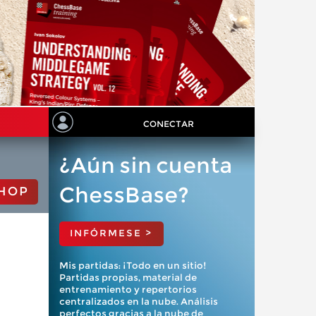
CONECTAR
¿Aún sin cuenta
ChessBase?
HOP
INFÓRMESE >
Mis partidas: ¡Todo en un sitio!
Partidas propias, material de
entrenamiento y repertorios
centralizados en la nube. Análisis
perfectos gracias a la nube de