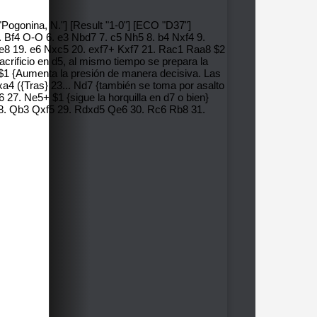
"Pogonina, N."] [Result "1-0"] [ECO "D37"]
5. Bf4 O-O 6. e3 Nbd7 7. c5 Nh5 8. b4 Nxf4 9.
Re8 19. e6 Nxc5 20. exf7+ Kxf7 21. Rac1 Raa8 $2
acrificio en d5, al mismo tiempo se prepara la
 $1 {Aumenta la presión de manera decisiva. Las
xa4 ({Tras} 23... Nd7 {también se toma por asalto
 27. Ne5+ $1 {sigue la horquilla en d7 o bien}
28. Qb3 Qxf5 29. Rdxd5 Qe6 30. Rc6 Rb8 31.