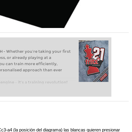
Whether you’re taking your first
ss, or already playing at a
ou can train more efficiently,
personalised approach than ever
engine – it’s a training revolution!
t steps into the world of club chess,
ent level: with FRITZ, you can train
 and with a more personalised
.Cc3-a4 (la posición del diagrama) las blancas quieren presionar