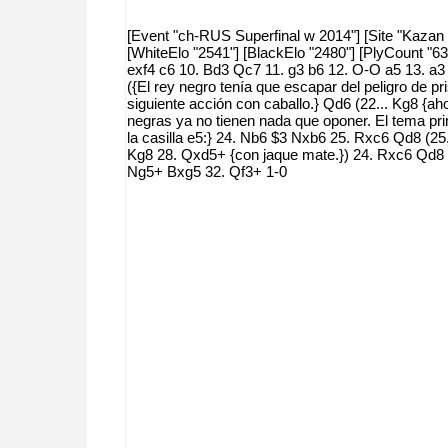
[Event "ch-RUS Superfinal w 2014"] [Site "Kazan R
[WhiteElo "2541"] [BlackElo "2480"] [PlyCount "63
exf4 c6 10. Bd3 Qc7 11. g3 b6 12. O-O a5 13. a
({El rey negro tenía que escapar del peligro de p
siguiente acción con caballo.} Qd6 (22... Kg8 {a
negras ya no tienen nada que oponer. El tema prin
la casilla e5:} 24. Nb6 $3 Nxb6 25. Rxc6 Qd8 (25.
Kg8 28. Qxd5+ {con jaque mate.}) 24. Rxc6 Qd8
Ng5+ Bxg5 32. Qf3+ 1-0