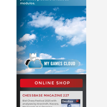
modulos.
ONLINE SHOP
CHESSBASE MAGAZINE 227
Biel Chess Festival 2025 with
analyses by Aravindh, Navara,
Wojtaszek et al. Opening