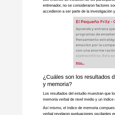
entrenador, no se consideraron factores s
accedieron a ser parte de la investigación 
El Pequeño Fritz - 
Aprende y entrena ajed
programas de enseñanz
Pensamiento estratégi
emoción por la competi
con una enorme ració
ajedrecísticos. Esta e
aventura de ajedrez i
Más...
¿Cuáles son los resultados de
y memoria?
Los resultados del estudio muestran que lo
memoria verbal de nivel medio y un índice
Así mismo, el índice de memoria compuesta
verbal revelaron puntuaciones oscilantes e