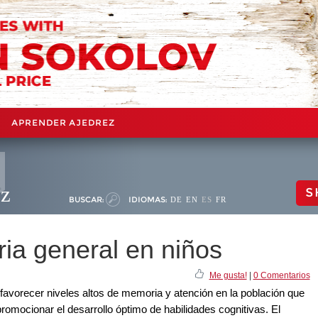
APRENDER AJEDREZ
ez
S
BUSCAR:
IDIOMAS:
DE
EN
ES
FR
ia general en niños
Me gusta!
|
0 Comentarios
 favorecer niveles altos de memoria y atención en la población que
promocionar el desarrollo óptimo de habilidades cognitivas. El