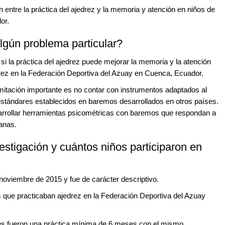
ión entre la práctica del ajedrez y la memoria y atención en niños de
or.
algún problema particular?
e si la práctica del ajedrez puede mejorar la memoria y la atención
drez en la Federación Deportiva del Azuay en Cuenca, Ecuador.
mitación importante es no contar con instrumentos adaptados al
 estándares establecidos en baremos desarrollados en otros países.
sarrollar herramientas psicométricas con baremos que respondan a
ianas.
estigación y cuántos niños participaron en
 noviembre de 2015 y fue de carácter descriptivo.
que practicaban ajedrez en la Federación Deportiva del Azuay
antes fueron una práctica mínima de 6 meses con el mismo