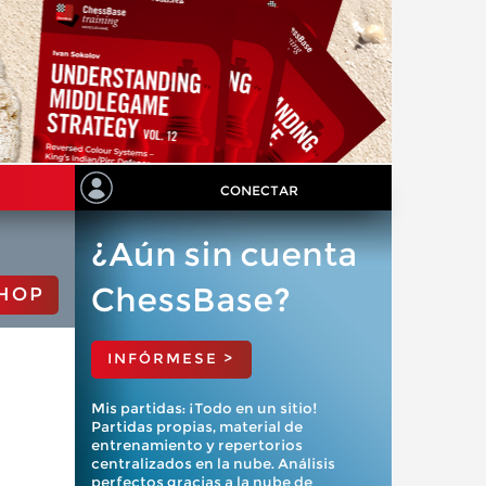
CONECTAR
¿Aún sin cuenta
ChessBase?
HOP
INFÓRMESE >
Mis partidas: ¡Todo en un sitio!
Partidas propias, material de
entrenamiento y repertorios
centralizados en la nube. Análisis
perfectos gracias a la nube de