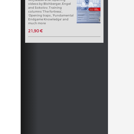
videos by Blohberger, Engel
and Sokolov. Training
columns ‘The fortress’,
‘Opening traps , ‘Fundamental
Endgame Knowledge’ and
much more
21,90 €