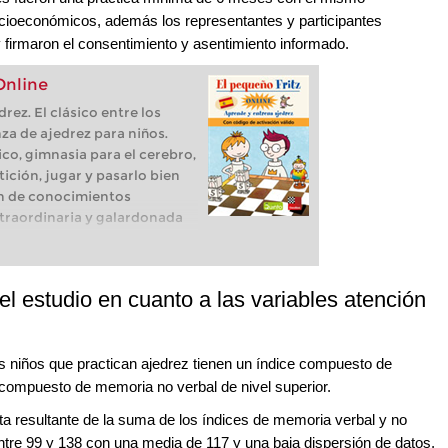
ocioeconómicos, además los representantes y participantes
y firmaron el consentimiento y asentimiento informado.
Online
rez. El clásico entre los
a de ajedrez para niños.
co, gimnasia para el cerebro,
ción, jugar y pasarlo bien
n de conocimientos
xtraordinaria y galardonada
ncluye todo eso y mucho más.
l estudio en cuanto a las variables atención
s niños que practican ajedrez tienen un índice compuesto de
 compuesto de memoria no verbal de nivel superior.
 resultante de la suma de los índices de memoria verbal y no
ntre 99 y 138 con una media de 117 y una baja dispersión de datos,