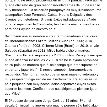
porque no he tenido problemas en ninguna partida”. Pero aún le
queda otro reto de gran responsabilidad antes de un descanso
muy merecido: “La selección paraguaya es muy ilusionante; me
acompañan José Fernando Cubas, Neuris Delgado y dos
jóvenes prometedores. Si a mis éxitos individuales se añade
otro del equipo en la Olimpiada, tendremos mucha más fuerza
para pedir ayuda en nuestro país”.
Bachmann une su nombre a los cuatro ganadores anteriores
del Iberoamericano: Lázaro Bruzón (Cuba) en 2006; Julio
Granda (Perú) en 2008; Gilberto Milos (Brasil) en 2010; e Iván
Salgado (España) en 2012. Milos había dicho el martes:
“Bachmann llegará seguro a los 2.700 puntos. Pero yo creo que
puede alcanzar incluso los 2.750 si recibe la ayuda apropiada
en su país, de manera que él sólo tenga que preocuparse de
entrenar y jugar bien”. El nuevo campeón iberoamericano
respondió: “Me honra mucho que un gran maestro veterano y
muy respetado diga eso de mí. Ciertamente, Paraguay es un
país pequeño con muy pocos ídolos deportivos cuyos éxitos
superen los míos. Confío en que sus dirigentes piensen igual
que Milos”.
El 2º puesto del peruano Jorge Cori, de 19 años, 3º en el
escalafón inicial, no impresiona mucho porque sólo brilló algo