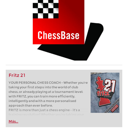
Fritz 21
YOUR PERSONAL CHESS COACH - Whether you’re
taking your first steps into the world of club
chess, or already playing at a tournament level:
with FRITZ, you can train more efficiently,
intelligently and with a more personalised
approach than ever before.
FRITZ is more than just a chess engine – it’s a
training revolution! Whether you’re taking your
first steps into the world of club chess, or already
Más...
playing at a tournament level: with FRITZ, you can