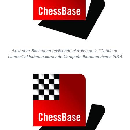
Alexander Bachmann recibiendo el trofeo de la "Cabria de
Linares" al haberse coronado Campeón Iberoamericano 2014