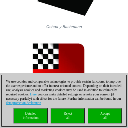
Ochoa y Bachmann
We use cookies and comparable technologies to provide certain functions, to improve
the user experience and to offer interest-oriented content. Depending on their intended
use, analysis cookies and marketing cookies may be used in addition to technically
required cookies.
Here
you can make detailed settings or revoke your consent (if
necessary partially) with effect for the future. Further information can be found in our
data protection declaration
.
Detailed
Reject
Accept
information
all
all
Bachmann en su alocución de agradecimiento