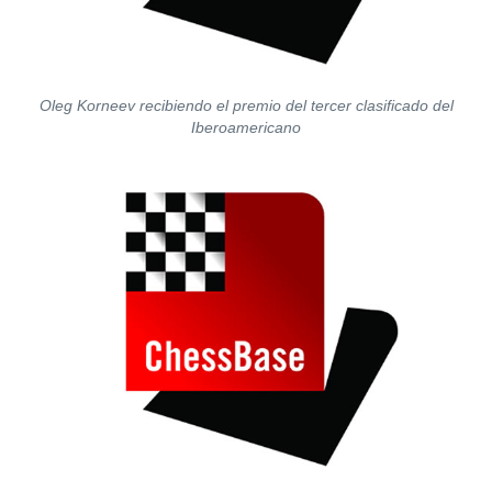
Oleg Korneev recibiendo el premio del tercer clasificado del
Iberoamericano