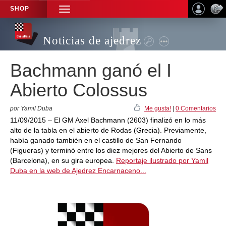
SHOP
TOGGLE
NAVIGATION
Noticias de ajedrez
Bachmann ganó el I
Abierto Colossus
por Yamil Duba
Me gusta!
|
0 Comentarios
11/09/2015 – El GM Axel Bachmann (2603) finalizó en lo más
alto de la tabla en el abierto de Rodas (Grecia). Previamente,
había ganado también en el castillo de San Fernando
(Figueras) y terminó entre los diez mejores del Abierto de Sans
(Barcelona), en su gira europea.
Reportaje ilustrado por Yamil
Duba en la web de Ajedrez Encarnaceno...