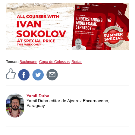
Temas:
Bachmann
,
Copa de Colossus
,
Rodas
Yamil Duba
Yamil Duba editor de Ajedrez Encarnaceno,
Paraguay.