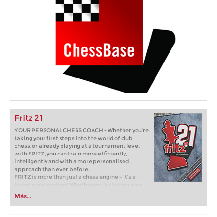
Fritz 21
YOUR PERSONAL CHESS COACH - Whether you’re
taking your first steps into the world of club
chess, or already playing at a tournament level:
with FRITZ, you can train more efficiently,
intelligently and with a more personalised
approach than ever before.
FRITZ is more than just a chess engine – it’s a
training revolution! Whether you’re taking your
first steps into the world of club chess, or already
Más...
playing at a tournament level: with FRITZ, you can
train more efficiently, intelligently and with a
more personalised approach than ever before.