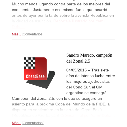
Mucho menos jugando contra parte de los mejores del
continente. Justamente eso mismo fue lo que ocurrió
antes de ayer por la tarde sobre la avenida República en
la ciudad de Asunción.
Reportaje ilustrado por Yamil
Duba...
Más...
Comentarios
Sandro Mareco, campeón
del Zonal 2.5
04/05/2015 – Tras siete
días de intensa lucha entre
los mejores ajedrecistas
del Cono Sur, el GM
argentino se consagró
Campeón del Zonal 2.5, con lo que se aseguró un
asiento para la próxima Copa del Mundo de la FIDE, a
disputar en septiembre en la tierra del Ogro: Bakú
(República de Azerbaiyán)
Crónica final por Yamil Duba...
Más...
Comentarios