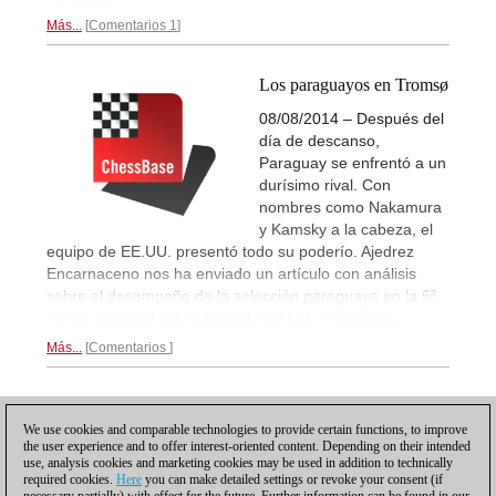
Más...
Comentarios 1
Los paraguayos en Tromsø
08/08/2014 – Después del
día de descanso,
Paraguay se enfrentó a un
durísimo rival. Con
nombres como Nakamura
y Kamsky a la cabeza, el
equipo de EE.UU. presentó todo su poderío. Ajedrez
Encarnaceno nos ha enviado un artículo con análisis
sobre el desempeño de la selección paraguaya en la 6ª
ronda.
Especial sobre el duelo EE.UU. - Paraguay...
Más...
Comentarios
Posting: 15 - 28
We use cookies and comparable technologies to provide certain functions, to improve
the user experience and to offer interest-oriented content. Depending on their intended
Desplácese hacia abajo para recargar más
use, analysis cookies and marketing cookies may be used in addition to technically
required cookies.
Here
you can make detailed settings or revoke your consent (if