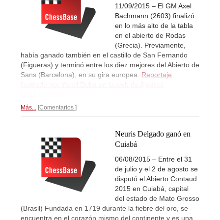
11/09/2015 – El GM Axel
Bachmann (2603) finalizó
en lo más alto de la tabla
en el abierto de Rodas
(Grecia). Previamente,
había ganado también en el castillo de San Fernando
(Figueras) y terminó entre los diez mejores del Abierto de
Sans (Barcelona), en su gira europea.
Reportaje
ilustrado por Yamil Duba en la web de Ajedrez
Encarnaceno...
Más...
Comentarios
Neuris Delgado ganó en
Cuiabá
06/08/2015 – Entre el 31
de julio y el 2 de agosto se
disputó el Abierto Contaud
2015 en Cuiabá, capital
del estado de Mato Grosso
(Brasil) Fundada en 1719 durante la fiebre del oro, se
encuentra en el corazón mismo del continente y es una