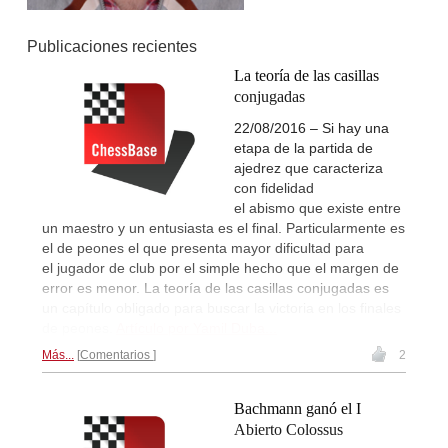
Publicaciones recientes
La teoría de las casillas
conjugadas
22/08/2016 – Si hay una
etapa de la partida de
ajedrez que caracteriza
con fidelidad
el abismo que existe entre
un maestro y un entusiasta es el final. Particularmente es
el de peones el que presenta mayor dificultad para
el jugador de club por el simple hecho que el margen de
error es menor. La teoría de las casillas conjugadas es
un capítulo obligado para buscar la victoria en los finales
de peones.
Artículo por Yamil Duba...
Más...
Comentarios
2
Bachmann ganó el I
Abierto Colossus