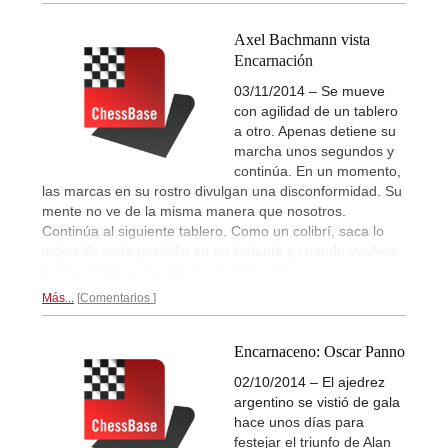
Axel Bachmann vista
Encarnación
03/11/2014 – Se mueve
con agilidad de un tablero
a otro. Apenas detiene su
marcha unos segundos y
continúa. En un momento,
las marcas en su rostro divulgan una disconformidad. Su
mente no ve de la misma manera que nosotros.
Continúa al siguiente tablero. Como un colibrí, saca lo
mejor de cada posición en un instante y cuando vuelves
a mirar él ya se ha ido.
Yamil Duba informa...
Más...
Comentarios
Encarnaceno: Oscar Panno
02/10/2014 – El ajedrez
argentino se vistió de gala
hace unos días para
festejar el triunfo de Alan