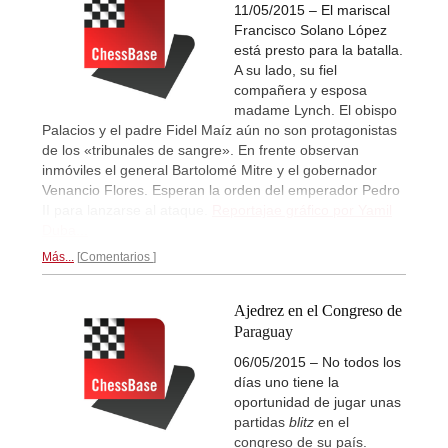
11/05/2015 – El mariscal
Francisco Solano López
está presto para la batalla.
A su lado, su fiel
compañera y esposa
madame Lynch. El obispo
Palacios y el padre Fidel Maíz aún no son protagonistas
de los «tribunales de sangre». En frente observan
inmóviles el general Bartolomé Mitre y el gobernador
Venancio Flores. Esperan la orden del emperador Pedro
II para lanzarse al ataque.
Reportajae gráfico por Yamil
Duba...
Más...
Comentarios
Ajedrez en el Congreso de
Paraguay
06/05/2015 – No todos los
días uno tiene la
oportunidad de jugar unas
partidas
blitz
en el
congreso de su país.