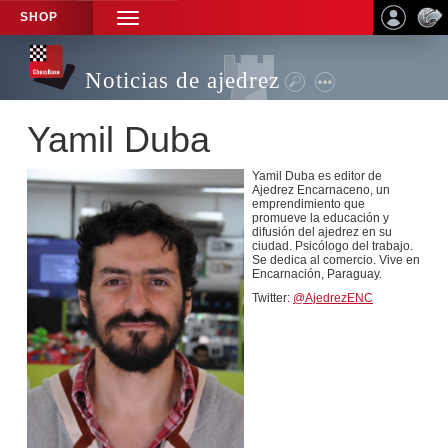
SHOP
TOGGLE
NAVIGATION
Noticias de ajedrez
Yamil Duba
Yamil Duba es editor de
Ajedrez Encarnaceno, un
emprendimiento que
promueve la educación y
difusión del ajedrez en su
ciudad. Psicólogo del trabajo.
Se dedica al comercio. Vive en
Encarnación, Paraguay.
Twitter:
@AjedrezENC