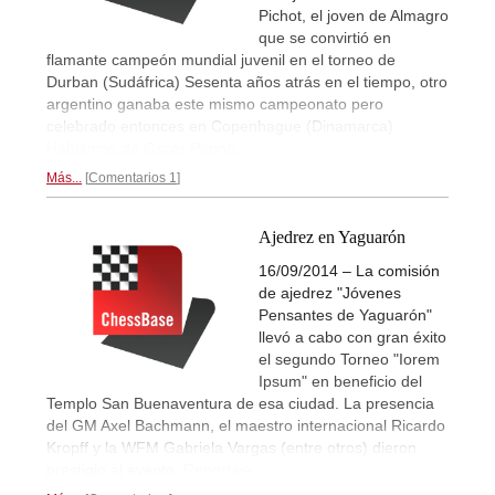
Pichot, el joven de Almagro
que se convirtió en
flamante campeón mundial juvenil en el torneo de
Durban (Sudáfrica) Sesenta años atrás en el tiempo, otro
argentino ganaba este mismo campeonato pero
celebrado entonces en Copenhague (Dinamarca)
Hablamos de Oscar Panno...
Más...
Comentarios 1
Ajedrez en Yaguarón
16/09/2014 – La comisión
de ajedrez "Jóvenes
Pensantes de Yaguarón"
llevó a cabo con gran éxito
el segundo Torneo "Iorem
Ipsum" en beneficio del
Templo San Buenaventura de esa ciudad. La presencia
del GM Axel Bachmann, el maestro internacional Ricardo
Kropff y la WFM Gabriela Vargas (entre otros) dieron
prestigio al evento.
Reportaje...