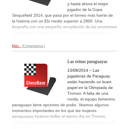
y hasta ahora el mejor
jugador de la Copa
Sinquefield 2014, que pasa por el torneo más fuerte de
la historia con un Elo medio superior a 2800. Una
biografía con una pequeña recopilación de las posiciones
claves que lo llevaron a ser líder con puntaje ideal
por
Yamil Duba...
Más...
Comentarios
Las reinas paraguayas
13/08/2014 – Las
jugadoras de Paraguay
están haciendo un buen
papel en la Olimpiada de
Tromso. A falta de una
ronda, el equipo femenino
paraguayo tiene opciones de podio. Veamos algunos
momentos importantes en los que las mujeres
paraguayas hicieron brillar el eterno día en Tromso.
Crónica especial sobre los éxitos del equipo femenino de
Paraguay...