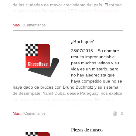
de las ciudades de mayor crecimiento del país. El torneo
lo ganó Neuris Delgado con 5,5/6 puntos.
Reportaje por
Yamil Duba...
Más...
Comentarios
¿Buch qué?
28/07/2015 – Su nombre
resulta impronunciable
para muchos latinos y su
vida es un misterio, pero
no hay ajedrecista que
haya competido que no se
haya dado de bruces con Bruno Buchholz y su sistema
de desempate. Yamil Duba, desde Paraguay, nos explica
los rudimentos y también analiza un caso difícil:
qué
hacer cuando existen partidas no jugadas...
Más...
Comentarios
2
Piezas de museo