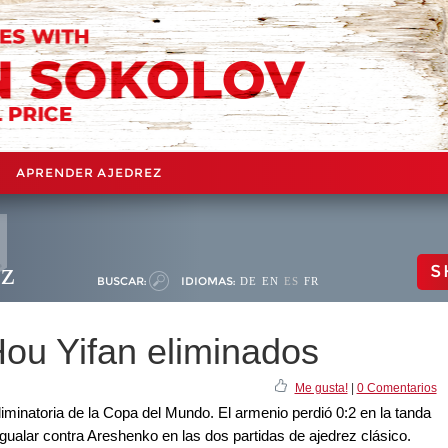
APRENDER AJEDREZ
ez
S
BUSCAR:
IDIOMAS:
DE
EN
ES
FR
Hou Yifan eliminados
Me gusta!
|
0 Comentarios
iminatoria de la Copa del Mundo. El armenio perdió 0:2 en la tanda
igualar contra Areshenko en las dos partidas de ajedrez clásico.