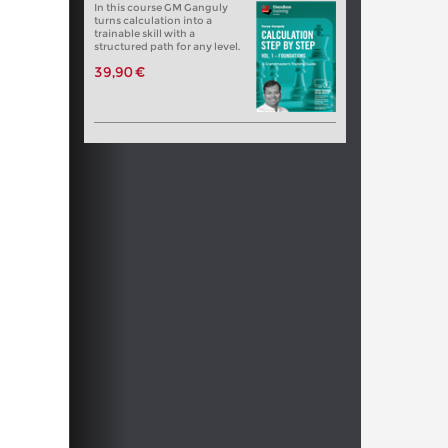
In this course GM Ganguly
turns calculation into a
trainable skill with a
structured path for any level.
39,90 €