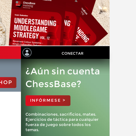
CONECTAR
¿Aún sin cuenta
ChessBase?
HOP
INFÓRMESE >
Combinaciones, sacrificios, mates.
Ejercicios de táctica para cualquier
fuerza de juego sobre todos los
temas.