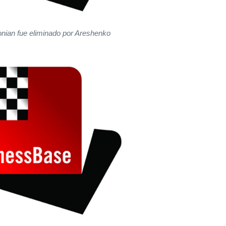
nian fue eliminado por Areshenko