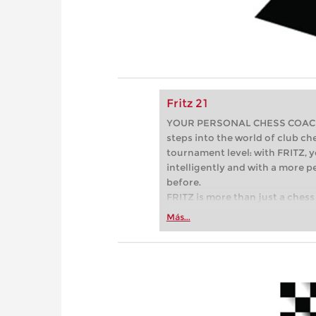
Fritz 21
YOUR PERSONAL CHESS COACH - 
steps into the world of club che
tournament level: with FRITZ, y
intelligently and with a more 
before.
FRITZ is more than just a chess 
Whether you’re taking your firs
Más...
or already playing at a tournam
more efficiently, intelligently
approach than ever before.