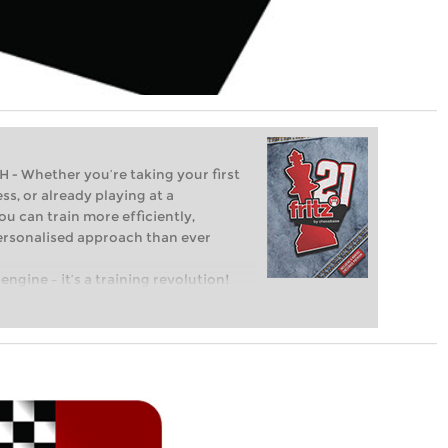
Whether you’re taking your first
ss, or already playing at a
ou can train more efficiently,
personalised approach than ever
engine – it’s a training revolution!
t steps into the world of club chess,
ent level: with FRITZ, you can train
 and with a more personalised