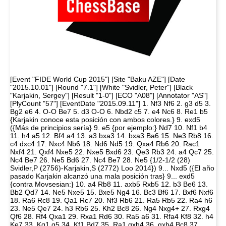
[Event "FIDE World Cup 2015"] [Site "Baku AZE"] [Date
"2015.10.01"] [Round "7.1"] [White "Svidler, Peter"] [Black
"Karjakin, Sergey"] [Result "1-0"] [ECO "A08"] [Annotator "AS"]
[PlyCount "57"] [EventDate "2015.09.11"] 1. Nf3 Nf6 2. g3 d5 3.
Bg2 e6 4. O-O Be7 5. d3 O-O 6. Nbd2 c5 7. e4 Nc6 8. Re1 b5
{Karjakin conoce esta posición con ambos colores.} 9. exd5
({Más de principios sería} 9. e5 {por ejemplo:} Nd7 10. Nf1 b4
11. h4 a5 12. Bf4 a4 13. a3 bxa3 14. bxa3 Ba6 15. Ne3 Rb8 16.
c4 dxc4 17. Nxc4 Nb6 18. Nd6 Nd5 19. Qxa4 Rb6 20. Rac1
Nxf4 21. Qxf4 Nxe5 22. Nxe5 Bxd6 23. Qe3 Rb3 24. a4 Qc7 25.
Nc4 Be7 26. Ne5 Bd6 27. Nc4 Be7 28. Ne5 {1/2-1/2 (28)
Svidler,P (2756)-Karjakin,S (2772) Loo 2014}) 9... Nxd5 ({El año
pasado Karjakin alcanzó una mala posición tras} 9... exd5
{contra Movsesian:} 10. a4 Rb8 11. axb5 Rxb5 12. b3 Be6 13.
Bb2 Qd7 14. Ne5 Nxe5 15. Bxe5 Ng4 16. Bc3 Bf6 17. Bxf6 Nxf6
18. Ra6 Rc8 19. Qa1 Rc7 20. Nf3 Rb6 21. Ra5 Rb5 22. Ra4 h6
23. Ne5 Qe7 24. h3 Rb6 25. Kh2 Bc8 26. Ng4 Nxg4+ 27. Rxg4
Qf6 28. Rf4 Qxa1 29. Rxa1 Rd6 30. Ra5 a6 31. Rfa4 Kf8 32. h4
Ke7 33. Kg1 g5 34. Kf1 Bd7 35. Ra1 gxh4 36. gxh4 Bc8 37.