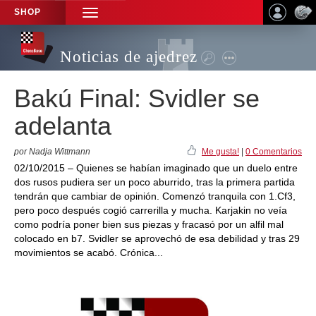
SHOP
TOGGLE
NAVIGATION
Noticias de ajedrez
Bakú Final: Svidler se
adelanta
por Nadja Wittmann
Me gusta!
|
0 Comentarios
02/10/2015 – Quienes se habían imaginado que un duelo entre
dos rusos pudiera ser un poco aburrido, tras la primera partida
tendrán que cambiar de opinión. Comenzó tranquila con 1.Cf3,
pero poco después cogió carrerilla y mucha. Karjakin no veía
como podría poner bien sus piezas y fracasó por un alfil mal
colocado en b7. Svidler se aprovechó de esa debilidad y tras 29
movimientos se acabó. Crónica...