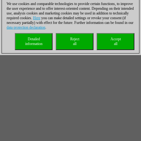
We use cookies and comparable technologies to provide certain functions, to improve
the user experience and to offer interest-oriented content. Depending on their intended
use, analysis cookies and marketing cookies may be used in addition to technically
required cookies.
Here
you can make detailed settings or revoke your consent (if
necessary partially) with effect for the future. Further information can be found in our
data protection declaration
.
Detailed
Reject
Accept
information
all
all