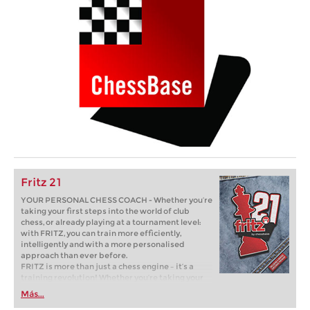
Fritz 21
YOUR PERSONAL CHESS COACH - Whether you’re
taking your first steps into the world of club
chess, or already playing at a tournament level:
with FRITZ, you can train more efficiently,
intelligently and with a more personalised
approach than ever before.
FRITZ is more than just a chess engine – it’s a
training revolution! Whether you’re taking your
first steps into the world of club chess, or already
Más...
playing at a tournament level: with FRITZ, you can