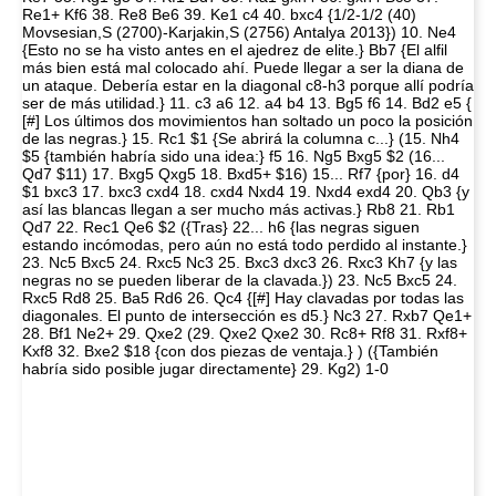
Re1+ Kf6 38. Re8 Be6 39. Ke1 c4 40. bxc4 {1/2-1/2 (40)
Movsesian,S (2700)-Karjakin,S (2756) Antalya 2013}) 10. Ne4
{Esto no se ha visto antes en el ajedrez de elite.} Bb7 {El alfil
más bien está mal colocado ahí. Puede llegar a ser la diana de
un ataque. Debería estar en la diagonal c8-h3 porque allí podría
ser de más utilidad.} 11. c3 a6 12. a4 b4 13. Bg5 f6 14. Bd2 e5 {
[#] Los últimos dos movimientos han soltado un poco la posición
de las negras.} 15. Rc1 $1 {Se abrirá la columna c...} (15. Nh4
$5 {también habría sido una idea:} f5 16. Ng5 Bxg5 $2 (16...
Qd7 $11) 17. Bxg5 Qxg5 18. Bxd5+ $16) 15... Rf7 {por} 16. d4
$1 bxc3 17. bxc3 cxd4 18. cxd4 Nxd4 19. Nxd4 exd4 20. Qb3 {y
así las blancas llegan a ser mucho más activas.} Rb8 21. Rb1
Qd7 22. Rec1 Qe6 $2 ({Tras} 22... h6 {las negras siguen
estando incómodas, pero aún no está todo perdido al instante.}
23. Nc5 Bxc5 24. Rxc5 Nc3 25. Bxc3 dxc3 26. Rxc3 Kh7 {y las
negras no se pueden liberar de la clavada.}) 23. Nc5 Bxc5 24.
Rxc5 Rd8 25. Ba5 Rd6 26. Qc4 {[#] Hay clavadas por todas las
diagonales. El punto de intersección es d5.} Nc3 27. Rxb7 Qe1+
28. Bf1 Ne2+ 29. Qxe2 (29. Qxe2 Qxe2 30. Rc8+ Rf8 31. Rxf8+
Kxf8 32. Bxe2 $18 {con dos piezas de ventaja.} ) ({También
habría sido posible jugar directamente} 29. Kg2) 1-0