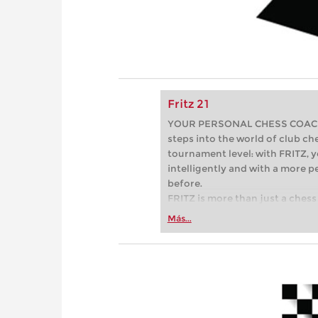
Fritz 21
YOUR PERSONAL CHESS COACH - 
steps into the world of club che
tournament level: with FRITZ, y
intelligently and with a more 
before.
FRITZ is more than just a chess 
Whether you’re taking your firs
Más...
or already playing at a tournam
more efficiently, intelligently
approach than ever before.