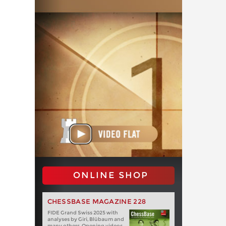
ONLINE SHOP
CHESSBASE MAGAZINE 228
FIDE Grand Swiss 2025 with
analyses by Giri, Blübaum and
many others. Opening videos