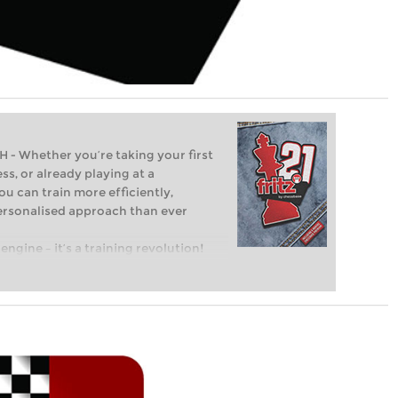
Whether you’re taking your first
ss, or already playing at a
ou can train more efficiently,
personalised approach than ever
engine – it’s a training revolution!
t steps into the world of club chess,
ent level: with FRITZ, you can train
 and with a more personalised