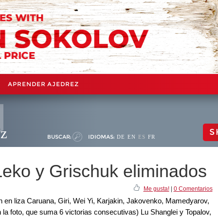
APRENDER AJEDREZ
ez
S
BUSCAR:
IDIOMAS:
DE
EN
ES
FR
Leko y Grischuk eliminados
Me gusta!
|
0 Comentarios
 en liza Caruana, Giri, Wei Yi, Karjakin, Jakovenko, Mamedyarov,
 la foto, que suma 6 victorias consecutivas) Lu Shanglei y Topalov,