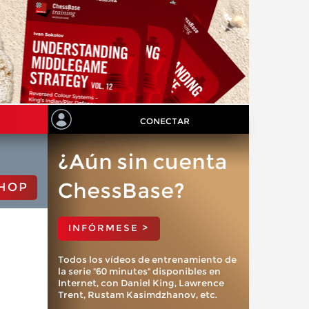
CONECTAR
¿Aún sin cuenta
ChessBase?
HOP
INFÓRMESE >
Todos los vídeos de entrenamiento de
la serie "60 minutes" disponibles en
Internet, con Daniel King, Lawrence
Trent, Rustam Kasimdzhanov, etc.