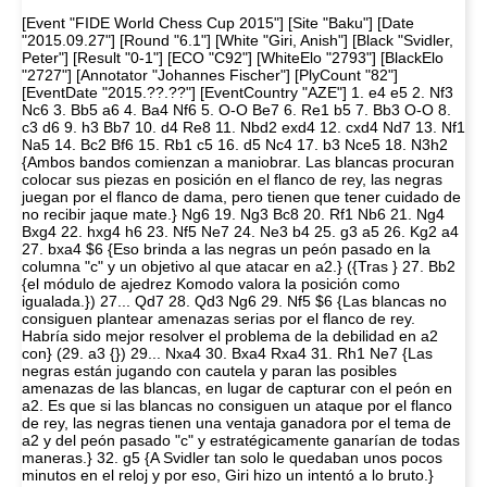
[Event "FIDE World Chess Cup 2015"] [Site "Baku"] [Date
"2015.09.27"] [Round "6.1"] [White "Giri, Anish"] [Black "Svidler,
Peter"] [Result "0-1"] [ECO "C92"] [WhiteElo "2793"] [BlackElo
"2727"] [Annotator "Johannes Fischer"] [PlyCount "82"]
[EventDate "2015.??.??"] [EventCountry "AZE"] 1. e4 e5 2. Nf3
Nc6 3. Bb5 a6 4. Ba4 Nf6 5. O-O Be7 6. Re1 b5 7. Bb3 O-O 8.
c3 d6 9. h3 Bb7 10. d4 Re8 11. Nbd2 exd4 12. cxd4 Nd7 13. Nf1
Na5 14. Bc2 Bf6 15. Rb1 c5 16. d5 Nc4 17. b3 Nce5 18. N3h2
{Ambos bandos comienzan a maniobrar. Las blancas procuran
colocar sus piezas en posición en el flanco de rey, las negras
juegan por el flanco de dama, pero tienen que tener cuidado de
no recibir jaque mate.} Ng6 19. Ng3 Bc8 20. Rf1 Nb6 21. Ng4
Bxg4 22. hxg4 h6 23. Nf5 Ne7 24. Ne3 b4 25. g3 a5 26. Kg2 a4
27. bxa4 $6 {Eso brinda a las negras un peón pasado en la
columna "c" y un objetivo al que atacar en a2.} ({Tras } 27. Bb2
{el módulo de ajedrez Komodo valora la posición como
igualada.}) 27... Qd7 28. Qd3 Ng6 29. Nf5 $6 {Las blancas no
consiguen plantear amenazas serias por el flanco de rey.
Habría sido mejor resolver el problema de la debilidad en a2
con} (29. a3 {}) 29... Nxa4 30. Bxa4 Rxa4 31. Rh1 Ne7 {Las
negras están jugando con cautela y paran las posibles
amenazas de las blancas, en lugar de capturar con el peón en
a2. Es que si las blancas no consiguen un ataque por el flanco
de rey, las negras tienen una ventaja ganadora por el tema de
a2 y del peón pasado "c" y estratégicamente ganarían de todas
maneras.} 32. g5 {A Svidler tan solo le quedaban unos pocos
minutos en el reloj y por eso, Giri hizo un intentó a lo bruto.}