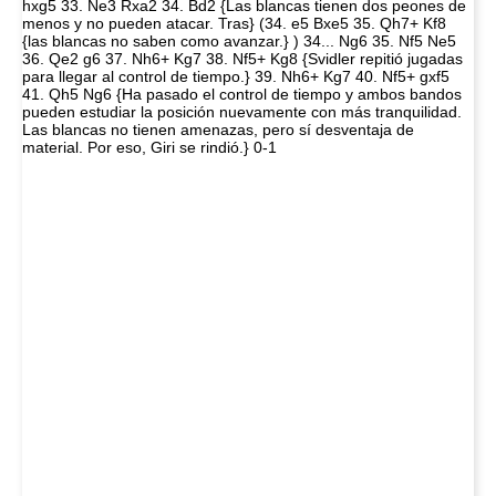
hxg5 33. Ne3 Rxa2 34. Bd2 {Las blancas tienen dos peones de
menos y no pueden atacar. Tras} (34. e5 Bxe5 35. Qh7+ Kf8
{las blancas no saben como avanzar.} ) 34... Ng6 35. Nf5 Ne5
36. Qe2 g6 37. Nh6+ Kg7 38. Nf5+ Kg8 {Svidler repitió jugadas
para llegar al control de tiempo.} 39. Nh6+ Kg7 40. Nf5+ gxf5
41. Qh5 Ng6 {Ha pasado el control de tiempo y ambos bandos
pueden estudiar la posición nuevamente con más tranquilidad.
Las blancas no tienen amenazas, pero sí desventaja de
material. Por eso, Giri se rindió.} 0-1