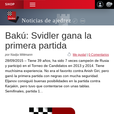
SHOP
TOGGLE
NAVIGATION
Noticias de ajedrez
Bakú: Svidler gana la
primera partida
por Nadja Wittmann
Me gusta!
|
0 Comentarios
28/09/2015 – Tiene 39 años, ha sido 7 veces campeón de Rusia
y participó en el Torneo de Candidatos en 2013 y 2014. Tiene
muchísima experiencia. No era el favorito contra Anish Giri, pero
ganó la primera partida con negras con mucha seguridad.
Eljanov consiguió buenas posibilidades en la partida contra
Karjakin, pero tuvo que contentarse con unas tablas.
Semifinales, partida 1...