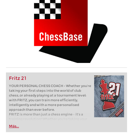
Fritz 21
YOUR PERSONAL CHESS COACH - Whether you’re
taking your first steps into the world of club
chess, or already playing at a tournament level:
with FRITZ, you can train more efficiently,
intelligently and with a more personalised
approach than ever before.
FRITZ is more than just a chess engine – it’s a
training revolution! Whether you’re taking your
first steps into the world of club chess, or already
Más...
playing at a tournament level: with FRITZ, you can