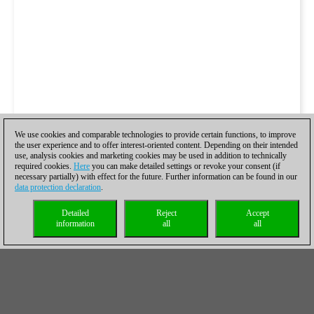
We use cookies and comparable technologies to provide certain functions, to improve
the user experience and to offer interest-oriented content. Depending on their intended
use, analysis cookies and marketing cookies may be used in addition to technically
required cookies.
Here
you can make detailed settings or revoke your consent (if
necessary partially) with effect for the future. Further information can be found in our
data protection declaration
.
Detailed
Reject
Accept
information
all
all