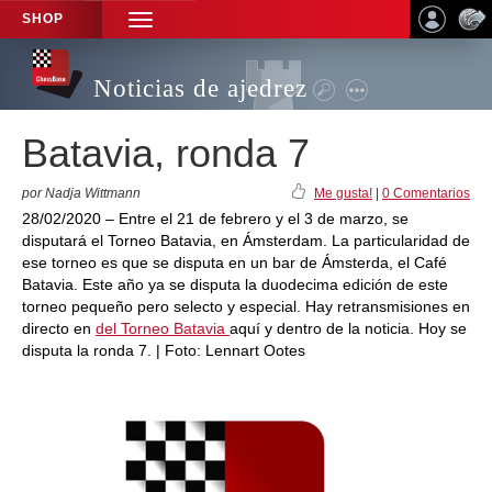
SHOP
TOGGLE
NAVIGATION
Noticias de ajedrez
Batavia, ronda 7
por Nadja Wittmann
Me gusta!
|
0 Comentarios
28/02/2020 – Entre el 21 de febrero y el 3 de marzo, se
disputará el Torneo Batavia, en Ámsterdam. La particularidad de
ese torneo es que se disputa en un bar de Ámsterda, el Café
Batavia. Este año ya se disputa la duodecima edición de este
torneo pequeño pero selecto y especial. Hay retransmisiones en
directo en
del Torneo Batavia
aquí y dentro de la noticia. Hoy se
disputa la ronda 7. | Foto: Lennart Ootes