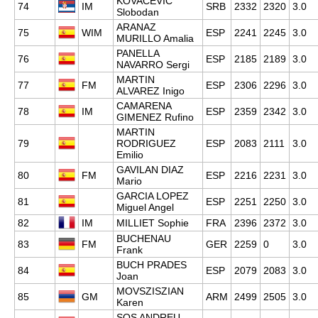
KOVACEVIC
74
IM
SRB
2332
2320
3.0
Slobodan
ARANAZ
75
WIM
ESP
2241
2245
3.0
MURILLO Amalia
PANELLA
76
ESP
2185
2189
3.0
NAVARRO Sergi
MARTIN
77
FM
ESP
2306
2296
3.0
ALVAREZ Inigo
CAMARENA
78
IM
ESP
2359
2342
3.0
GIMENEZ Rufino
MARTIN
79
RODRIGUEZ
ESP
2083
2111
3.0
Emilio
GAVILAN DIAZ
80
FM
ESP
2216
2231
3.0
Mario
GARCIA LOPEZ
81
ESP
2251
2250
3.0
Miguel Angel
82
IM
MILLIET Sophie
FRA
2396
2372
3.0
BUCHENAU
83
FM
GER
2259
0
3.0
Frank
BUCH PRADES
84
ESP
2079
2083
3.0
Joan
MOVSZISZIAN
85
GM
ARM
2499
2505
3.0
Karen
SOS ANDREU