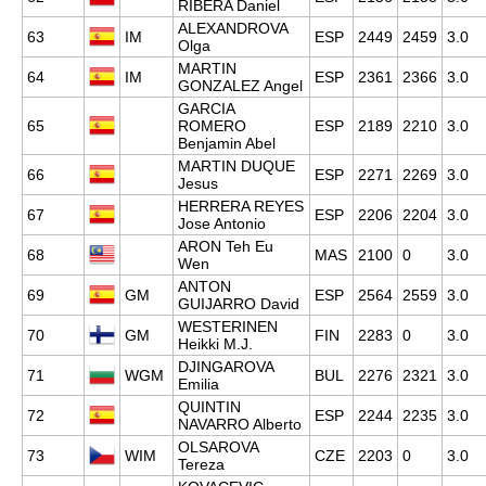
RIBERA Daniel
ALEXANDROVA
63
IM
ESP
2449
2459
3.0
Olga
MARTIN
64
IM
ESP
2361
2366
3.0
GONZALEZ Angel
GARCIA
65
ROMERO
ESP
2189
2210
3.0
Benjamin Abel
MARTIN DUQUE
66
ESP
2271
2269
3.0
Jesus
HERRERA REYES
67
ESP
2206
2204
3.0
Jose Antonio
ARON Teh Eu
68
MAS
2100
0
3.0
Wen
ANTON
69
GM
ESP
2564
2559
3.0
GUIJARRO David
WESTERINEN
70
GM
FIN
2283
0
3.0
Heikki M.J.
DJINGAROVA
71
WGM
BUL
2276
2321
3.0
Emilia
QUINTIN
72
ESP
2244
2235
3.0
NAVARRO Alberto
OLSAROVA
73
WIM
CZE
2203
0
3.0
Tereza