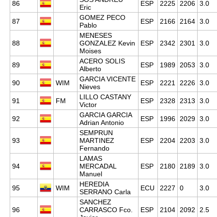
86
ESP
2225
2206
3.0
Eric
GOMEZ PECO
87
ESP
2166
2164
3.0
Pablo
MENESES
88
GONZALEZ Kevin
ESP
2342
2301
3.0
Moises
ACERO SOLIS
89
ESP
1989
2053
3.0
Alberto
GARCIA VICENTE
90
WIM
ESP
2221
2226
3.0
Nieves
LILLO CASTANY
91
FM
ESP
2328
2313
3.0
Victor
GARCIA GARCIA
92
ESP
1996
2029
3.0
Adrian Antonio
SEMPRUN
93
MARTINEZ
ESP
2204
2203
3.0
Fernando
LAMAS
94
MERCADAL
ESP
2180
2189
3.0
Manuel
HEREDIA
95
WIM
ECU
2227
0
3.0
SERRANO Carla
SANCHEZ
96
CARRASCO Fco.
ESP
2104
2092
2.5