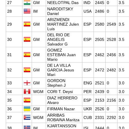
27
GM
NEELOTPAL Das
IND
2445
0
3.5
NARODITSKY
28
IM
USA
2486
0
3.5
Daniel
ARIZMENDI
29
GM
MARTINEZ Julen
ESP
2580
2549
3.5
Luis
DEL RIO DE
30
GM
ANGELIS
ESP
2505
2528
3.5
Salvador G
GOMEZ
31
GM
ESTEBAN Juan
ESP
2462
2456
3.5
Mario
DE LA VILLA
32
GM
GARCIA Jesus
ESP
2472
2482
3.5
Mari
GORDON
33
GM
ENG
2521
0
3.0
Stephen J
34
WGM
CORI T. Deysi
PER
2439
0
3.0
DIAZ HERRERO
35
ESP
2153
2156
3.0
Alvaro
36
GM
FIRMAN Nazar
UKR
2526
0
3.0
ARRIBAS
37
WGM
CUB
2331
2292
3.0
ROBAINA Maritza
KJARTANSSON
38
IM
ISL
2444
0
3.0