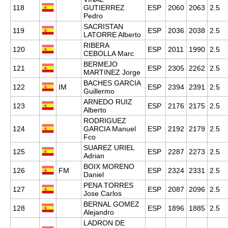
118
GUTIERREZ
ESP
2060
2063
2.5
Pedro
SACRISTAN
119
ESP
2036
2038
2.5
LATORRE Alberto
RIBERA
120
ESP
2011
1990
2.5
CEBOLLA Marc
BERMEJO
121
ESP
2305
2262
2.5
MARTINEZ Jorge
BACHES GARCIA
122
IM
ESP
2394
2391
2.5
Guillermo
ARNEDO RUIZ
123
ESP
2176
2175
2.5
Alberto
RODRIGUEZ
124
GARCIA Manuel
ESP
2192
2179
2.5
Fco
SUAREZ URIEL
125
ESP
2287
2273
2.5
Adrian
BOIX MORENO
126
FM
ESP
2324
2331
2.5
Daniel
PENA TORRES
127
ESP
2087
2096
2.5
Jose Carlos
BERNAL GOMEZ
128
ESP
1896
1885
2.5
Alejandro
LADRON DE