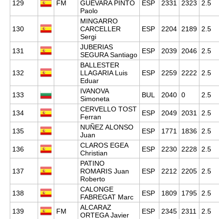
129
FM
GUEVARA PINTO
ESP
2331
2323
2.5
Paolo
MINGARRO
130
CARCELLER
ESP
2204
2189
2.5
Sergi
JUBERIAS
131
ESP
2039
2046
2.5
SEGURA Santiago
BALLESTER
132
LLAGARIA Luis
ESP
2259
2222
2.5
Eduar
IVANOVA
133
BUL
2040
0
2.5
Simoneta
CERVELLO TOST
134
ESP
2049
2031
2.5
Ferran
NUÑEZ ALONSO
135
ESP
1771
1836
2.5
Juan
CLAROS EGEA
136
ESP
2230
2228
2.5
Christian
PATINO
137
ROMARIS Juan
ESP
2212
2205
2.5
Roberto
CALONGE
138
ESP
1809
1795
2.5
FABREGAT Marc
ALCARAZ
139
FM
ESP
2345
2311
2.5
ORTEGA Javier