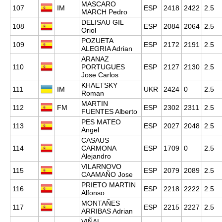
MASCARO
107
IM
ESP
2418
2422
2.5
MARCH Pedro
DELISAU GIL
108
ESP
2084
2064
2.5
Oriol
POZUETA
109
ESP
2172
2191
2.5
ALEGRIA Adrian
ARANAZ
110
PORTUGUES
ESP
2127
2130
2.5
Jose Carlos
KHAETSKY
111
IM
UKR
2424
0
2.5
Roman
MARTIN
112
FM
ESP
2302
2311
2.5
FUENTES Alberto
PES MATEO
113
ESP
2027
2048
2.5
Angel
CASAUS
114
CARMONA
ESP
1709
0
2.5
Alejandro
VILARNOVO
115
ESP
2079
2089
2.5
CAAMAÑO Jose
PRIETO MARTIN
116
ESP
2218
2222
2.5
Alfonso
MONTAÑES
117
ESP
2215
2227
2.5
ARRIBAS Adrian
VIÑAL