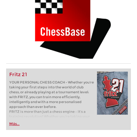
Fritz 21
YOUR PERSONAL CHESS COACH - Whether you’re
taking your first steps into the world of club
chess, or already playing at a tournament level:
with FRITZ, you can train more efficiently,
intelligently and with a more personalised
approach than ever before.
FRITZ is more than just a chess engine – it’s a
training revolution! Whether you’re taking your
first steps into the world of club chess, or already
Más...
playing at a tournament level: with FRITZ, you can
train more efficiently, intelligently and with a
more personalised approach than ever before.