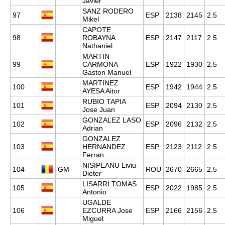
Javier
SANZ RODERO
97
ESP
2138
2145
2.5
Mikel
CAPOTE
98
ROBAYNA
ESP
2147
2117
2.5
Nathaniel
MARTIN
99
CARMONA
ESP
1922
1930
2.5
Gaston Manuel
MARTINEZ
100
ESP
1942
1944
2.5
AYESA Aitor
RUBIO TAPIA
101
ESP
2094
2130
2.5
Jose Juan
GONZALEZ LASO
102
ESP
2096
2132
2.5
Adrian
GONZALEZ
103
HERNANDEZ
ESP
2123
2112
2.5
Ferran
NISIPEANU Liviu-
104
GM
ROU
2670
2665
2.5
Dieter
LISARRI TOMAS
105
ESP
2022
1985
2.5
Antonio
UGALDE
106
EZCURRA Jose
ESP
2166
2156
2.5
Miguel