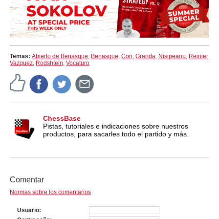
Temas:
Abierto de Benasque
,
Benasque
,
Cori
,
Granda
,
Nisipeanu
,
Reinier
Vazquez
,
Rodshtein
,
Vocaturo
ChessBase
Pistas, tutoriales e indicaciones sobre nuestros
productos, para sacarles todo el partido y más.
Comentar
Normas sobre los comentarios
Usuario