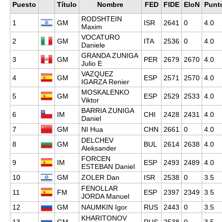
Puesto
Título
Nombre
FED
FIDE
EloN
Punt
RODSHTEIN
1
GM
ISR
2641
0
4.0
Maxim
VOCATURO
2
GM
ITA
2536
0
4.0
Daniele
GRANDA ZUNIGA
3
GM
PER
2679
2670
4.0
Julio E
VAZQUEZ
4
GM
ESP
2571
2570
4.0
IGARZA Renier
MOSKALENKO
5
GM
ESP
2529
2533
4.0
Viktor
BARRIA ZUNIGA
6
IM
CHI
2428
2431
4.0
Daniel
7
GM
NI Hua
CHN
2661
0
4.0
DELCHEV
8
GM
BUL
2614
2638
4.0
Aleksander
FORCEN
9
IM
ESP
2493
2489
4.0
ESTEBAN Daniel
10
GM
ZOLER Dan
ISR
2538
0
3.5
FENOLLAR
11
FM
ESP
2397
2349
3.5
JORDA Manuel
12
GM
NAUMKIN Igor
RUS
2443
0
3.5
KHARITONOV