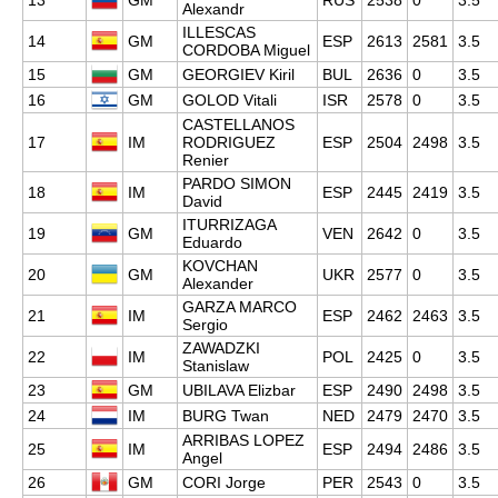
13
GM
RUS
2538
0
3.5
Alexandr
ILLESCAS
14
GM
ESP
2613
2581
3.5
CORDOBA Miguel
15
GM
GEORGIEV Kiril
BUL
2636
0
3.5
16
GM
GOLOD Vitali
ISR
2578
0
3.5
CASTELLANOS
17
IM
RODRIGUEZ
ESP
2504
2498
3.5
Renier
PARDO SIMON
18
IM
ESP
2445
2419
3.5
David
ITURRIZAGA
19
GM
VEN
2642
0
3.5
Eduardo
KOVCHAN
20
GM
UKR
2577
0
3.5
Alexander
GARZA MARCO
21
IM
ESP
2462
2463
3.5
Sergio
ZAWADZKI
22
IM
POL
2425
0
3.5
Stanislaw
23
GM
UBILAVA Elizbar
ESP
2490
2498
3.5
24
IM
BURG Twan
NED
2479
2470
3.5
ARRIBAS LOPEZ
25
IM
ESP
2494
2486
3.5
Angel
26
GM
CORI Jorge
PER
2543
0
3.5