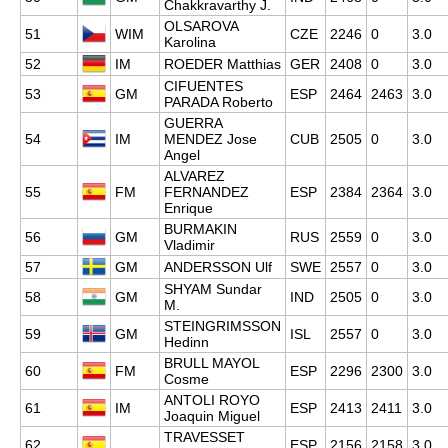
Chakkravarthy J.
OLSAROVA
51
WIM
CZE
2246
0
3.0
Karolina
52
IM
ROEDER Matthias
GER
2408
0
3.0
CIFUENTES
53
GM
ESP
2464
2463
3.0
PARADA Roberto
GUERRA
54
IM
MENDEZ Jose
CUB
2505
0
3.0
Angel
ALVAREZ
55
FM
FERNANDEZ
ESP
2384
2364
3.0
Enrique
BURMAKIN
56
GM
RUS
2559
0
3.0
Vladimir
57
GM
ANDERSSON Ulf
SWE
2557
0
3.0
SHYAM Sundar
58
GM
IND
2505
0
3.0
M.
STEINGRIMSSON
59
GM
ISL
2557
0
3.0
Hedinn
BRULL MAYOL
60
FM
ESP
2296
2300
3.0
Cosme
ANTOLI ROYO
61
IM
ESP
2413
2411
3.0
Joaquin Miguel
TRAVESSET
62
ESP
2156
2158
3.0