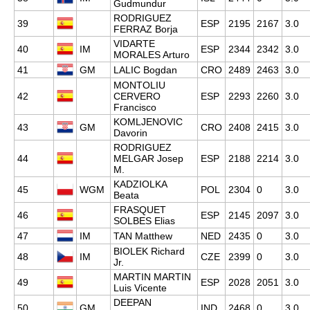
Gudmundur
RODRIGUEZ
39
ESP
2195
2167
3.0
FERRAZ Borja
VIDARTE
40
IM
ESP
2344
2342
3.0
MORALES Arturo
41
GM
LALIC Bogdan
CRO
2489
2463
3.0
MONTOLIU
42
CERVERO
ESP
2293
2260
3.0
Francisco
KOMLJENOVIC
43
GM
CRO
2408
2415
3.0
Davorin
RODRIGUEZ
44
MELGAR Josep
ESP
2188
2214
3.0
M.
KADZIOLKA
45
WGM
POL
2304
0
3.0
Beata
FRASQUET
46
ESP
2145
2097
3.0
SOLBES Elias
47
IM
TAN Matthew
NED
2435
0
3.0
BIOLEK Richard
48
IM
CZE
2399
0
3.0
Jr.
MARTIN MARTIN
49
ESP
2028
2051
3.0
Luis Vicente
DEEPAN
50
GM
IND
2468
0
3.0