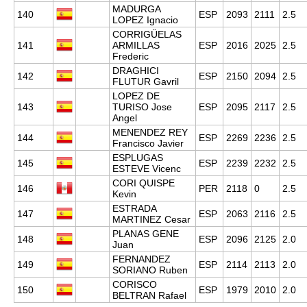
MADURGA
140
ESP
2093
2111
2.5
LOPEZ Ignacio
CORRIGÜELAS
141
ARMILLAS
ESP
2016
2025
2.5
Frederic
DRAGHICI
142
ESP
2150
2094
2.5
FLUTUR Gavril
LOPEZ DE
143
TURISO Jose
ESP
2095
2117
2.5
Angel
MENENDEZ REY
144
ESP
2269
2236
2.5
Francisco Javier
ESPLUGAS
145
ESP
2239
2232
2.5
ESTEVE Vicenc
CORI QUISPE
146
PER
2118
0
2.5
Kevin
ESTRADA
147
ESP
2063
2116
2.5
MARTINEZ Cesar
PLANAS GENE
148
ESP
2096
2125
2.0
Juan
FERNANDEZ
149
ESP
2114
2113
2.0
SORIANO Ruben
CORISCO
150
ESP
1979
2010
2.0
BELTRAN Rafael