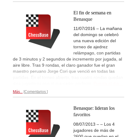
El fin de semana en
Benasque
11/07/2016 – La mañana
del domingo se celebró
una nueva edición del
torneo de ajedrez
relámpago, con partidas
de 3 minutos y 2 segundos de incremento por jugada, al
aire libre. Tras 9 rondas, el claro ganador fue el gran
maestro peruano Jorge Cori que venció en todas las
partidas. En el torneo abierto, tras cuatro rondas quedan
diez jugadores con el marcador perfecto.
Puesta al día...
Más...
Comentarios
Benasque: lideran los
favoritos
08/07/2013 – – Los 4
jugadores de más de
2600 que quedan en el