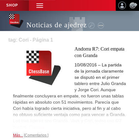
SHOP
TOGGLE
NAVIGATION
Noticias de ajedrez
tag: Cori - Página 1
Andorra R7: Cori empata
con Granda
10/08/2016 – La partida
de la jornada claramente
se disputó en el primer
tablero entre Julio Granda
y Jorge Cori. Aunque
finalmente concluyera en empate, no fueron unas tablas
rápidas en absoluto con 51 movimientos. Parecía que
Cori había logrado cierta iniciativa, pero al fin y al cabo
no obtuvo suficiente ventaja como para vencer a Granda.
Los tres líderes son Granda, Vovk y Cori, todos con 6/7
puntos.
Crónica...
Más...
Comentarios