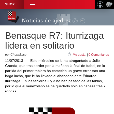
SHOP
TOGGLE
NAVIGATION
Noticias de ajedrez
Benasque R7: Iturrizaga
lidera en solitario
por ChessBase
Me gusta!
|
0 Comentarios
11/07/2013 – – Este miércoles se le ha atragantado a Julio
Granda, que tras perder por la mañana la final de futbol, en la
partida del primer tablero ha cometido un grave error tras una
larga lucha, que le ha llevado al abandono ante Eduardo
Iturrizaga. En los tableros 2 y 3 no han pasado de las tablas,
por lo que el venezolano se ha quedado solo en cabeza tras 7
rondas...