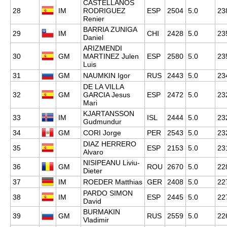
CASTELLANOS
28
IM
RODRIGUEZ
ESP
2504
5.0
23
Renier
BARRIA ZUNIGA
29
IM
CHI
2428
5.0
23
Daniel
ARIZMENDI
30
GM
MARTINEZ Julen
ESP
2580
5.0
23
Luis
31
GM
NAUMKIN Igor
RUS
2443
5.0
23
DE LA VILLA
32
GM
GARCIA Jesus
ESP
2472
5.0
23
Mari
KJARTANSSON
33
IM
ISL
2444
5.0
23
Gudmundur
34
GM
CORI Jorge
PER
2543
5.0
23
DIAZ HERRERO
35
ESP
2153
5.0
23
Alvaro
NISIPEANU Liviu-
36
GM
ROU
2670
5.0
22
Dieter
37
IM
ROEDER Matthias
GER
2408
5.0
22
PARDO SIMON
38
IM
ESP
2445
5.0
22
David
BURMAKIN
39
GM
RUS
2559
5.0
22
Vladimir