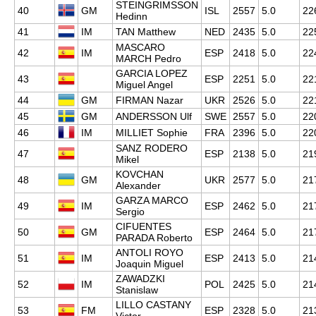
STEINGRIMSSON
40
GM
ISL
2557
5.0
22
Hedinn
41
IM
TAN Matthew
NED
2435
5.0
22
MASCARO
42
IM
ESP
2418
5.0
22
MARCH Pedro
GARCIA LOPEZ
43
ESP
2251
5.0
22
Miguel Angel
44
GM
FIRMAN Nazar
UKR
2526
5.0
22
45
GM
ANDERSSON Ulf
SWE
2557
5.0
22
46
IM
MILLIET Sophie
FRA
2396
5.0
22
SANZ RODERO
47
ESP
2138
5.0
21
Mikel
KOVCHAN
48
GM
UKR
2577
5.0
21
Alexander
GARZA MARCO
49
IM
ESP
2462
5.0
21
Sergio
CIFUENTES
50
GM
ESP
2464
5.0
21
PARADA Roberto
ANTOLI ROYO
51
IM
ESP
2413
5.0
21
Joaquin Miguel
ZAWADZKI
52
IM
POL
2425
5.0
21
Stanislaw
LILLO CASTANY
53
FM
ESP
2328
5.0
21