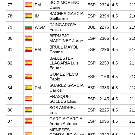
BOIX MORENO
77
FM
ESP
2324
4.5
21
Daniel
BACHES GARCIA
78
IM
ESP
2394
4.5
21
Guillermo
DJINGAROVA
79
WGM
BUL
2276
4.5
21
Emilia
BERMEJO
80
ESP
2305
4.5
21
MARTINEZ Jorge
BRULL MAYOL
81
FM
ESP
2296
4.5
21
Cosme
BALLESTER
82
LLAGARIA Luis
ESP
2259
4.5
21
Eduar
GOMEZ PECO
83
ESP
2166
4.5
21
Pablo
SUAREZ GARCIA
84
FM
ESP
2336
4.5
21
Carlos
FRASQUET
85
ESP
2145
4.5
21
SOLBES Elias
SOS ANDREU
86
ESP
2225
4.5
21
Eric
GARCIA GARCIA
87
ESP
1996
4.5
21
Adrian Antonio
MENESES
88
GONZALEZ Kevin
ESP
2342
4.5
21