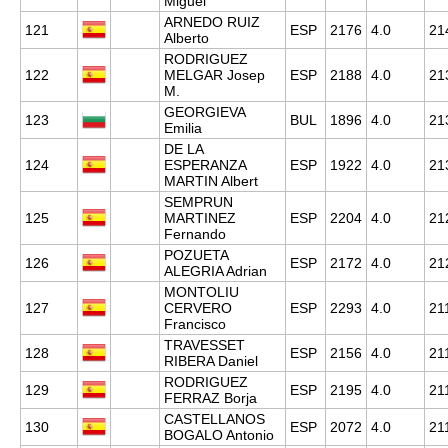
Miguel
ARNEDO RUIZ
121
ESP
2176
4.0
21
Alberto
RODRIGUEZ
122
MELGAR Josep
ESP
2188
4.0
21
M.
GEORGIEVA
123
BUL
1896
4.0
21
Emilia
DE LA
124
ESPERANZA
ESP
1922
4.0
21
MARTIN Albert
SEMPRUN
125
MARTINEZ
ESP
2204
4.0
21
Fernando
POZUETA
126
ESP
2172
4.0
21
ALEGRIA Adrian
MONTOLIU
127
CERVERO
ESP
2293
4.0
21
Francisco
TRAVESSET
128
ESP
2156
4.0
21
RIBERA Daniel
RODRIGUEZ
129
ESP
2195
4.0
21
FERRAZ Borja
CASTELLANOS
130
ESP
2072
4.0
21
BOGALO Antonio