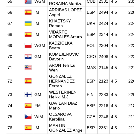
65
WGM
CUB
2331
4.5
23
ROBAINA Maritza
ARRIBAS LOPEZ
66
IM
ESP
2494
4.5
22
Angel
KHAETSKY
67
IM
UKR
2424
4.5
22
Roman
VIDARTE
68
IM
ESP
2344
4.5
22
MORALES Arturo
KADZIOLKA
69
WGM
POL
2304
4.5
22
Beata
KOMLJENOVIC
70
GM
CRO
2408
4.5
22
Davorin
ARON Teh Eu
71
MAS
2145
4.5
22
Wen
GONZALEZ
72
HERNANDEZ
ESP
2123
4.5
22
Ferran
WESTERINEN
73
GM
FIN
2283
4.5
22
Heikki M.J.
GAVILAN DIAZ
74
FM
ESP
2216
4.5
21
Mario
OLSAROVA
75
WIM
CZE
2246
4.5
21
Karolina
MARTIN
76
IM
ESP
2361
4.5
21
GONZALEZ Angel