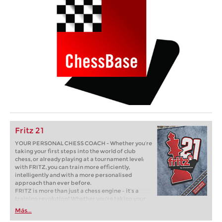
Fritz 21
YOUR PERSONAL CHESS COACH - Whether you’re
taking your first steps into the world of club
chess, or already playing at a tournament level:
with FRITZ, you can train more efficiently,
intelligently and with a more personalised
approach than ever before.
FRITZ is more than just a chess engine – it’s a
training revolution! Whether you’re taking your
first steps into the world of club chess, or already
Más...
playing at a tournament level: with FRITZ, you can