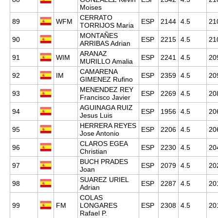
Moises
CERRATO
89
WFM
ESP
2144
4.5
21
TORRIJOS Maria
MONTAÑES
90
ESP
2215
4.5
21
ARRIBAS Adrian
ARANAZ
91
WIM
ESP
2241
4.5
20
MURILLO Amalia
CAMARENA
92
IM
ESP
2359
4.5
20
GIMENEZ Rufino
MENENDEZ REY
93
ESP
2269
4.5
20
Francisco Javier
AGUINAGA RUIZ
94
ESP
1956
4.5
20
Jesus Luis
HERRERA REYES
95
ESP
2206
4.5
20
Jose Antonio
CLAROS EGEA
96
ESP
2230
4.5
20
Christian
BUCH PRADES
97
ESP
2079
4.5
20
Joan
SUAREZ URIEL
98
ESP
2287
4.5
20
Adrian
COLAS
99
FM
LONGARES
ESP
2308
4.5
20
Rafael P.