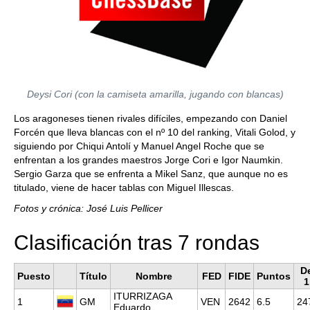
Deysi Cori (con la camiseta amarilla, jugando con blancas)
Los aragoneses tienen rivales difíciles, empezando con Daniel
Forcén que lleva blancas con el nº 10 del ranking, Vitali Golod, y
siguiendo por Chiqui Antolí y Manuel Angel Roche que se
enfrentan a los grandes maestros Jorge Cori e Igor Naumkin.
Sergio Garza que se enfrenta a Mikel Sanz, que aunque no es
titulado, viene de hacer tablas con Miguel Illescas.
Fotos y crónica: José Luis Pellicer
Clasificación tras 7 rondas
D
Puesto
Título
Nombre
FED
FIDE
Puntos
ITURRIZAGA
1
GM
VEN
2642
6.5
24
Eduardo