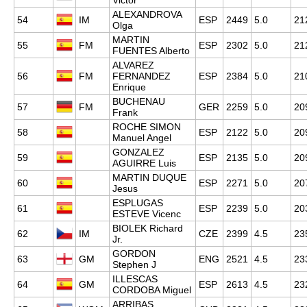
Victor
ALEXANDROVA
54
IM
ESP
2449
5.0
21
Olga
MARTIN
55
FM
ESP
2302
5.0
21
FUENTES Alberto
ALVAREZ
56
FM
FERNANDEZ
ESP
2384
5.0
21
Enrique
BUCHENAU
57
FM
GER
2259
5.0
20
Frank
ROCHE SIMON
58
ESP
2122
5.0
20
Manuel Angel
GONZALEZ
59
ESP
2135
5.0
20
AGUIRRE Luis
MARTIN DUQUE
60
ESP
2271
5.0
20
Jesus
ESPLUGAS
61
ESP
2239
5.0
20
ESTEVE Vicenc
BIOLEK Richard
62
IM
CZE
2399
4.5
23
Jr.
GORDON
63
GM
ENG
2521
4.5
23
Stephen J
ILLESCAS
64
GM
ESP
2613
4.5
23
CORDOBA Miguel
ARRIBAS