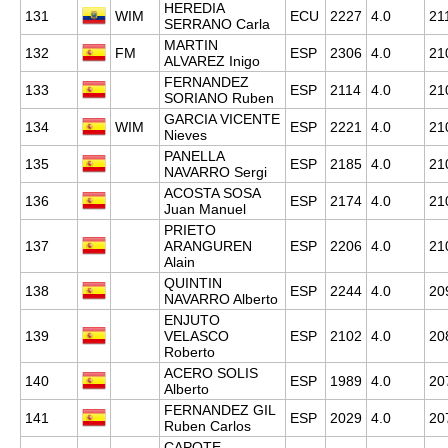
HEREDIA
131
WIM
ECU
2227
4.0
21
SERRANO Carla
MARTIN
132
FM
ESP
2306
4.0
21
ALVAREZ Inigo
FERNANDEZ
133
ESP
2114
4.0
21
SORIANO Ruben
GARCIA VICENTE
134
WIM
ESP
2221
4.0
21
Nieves
PANELLA
135
ESP
2185
4.0
21
NAVARRO Sergi
ACOSTA SOSA
136
ESP
2174
4.0
21
Juan Manuel
PRIETO
137
ARANGUREN
ESP
2206
4.0
21
Alain
QUINTIN
138
ESP
2244
4.0
20
NAVARRO Alberto
ENJUTO
139
VELASCO
ESP
2102
4.0
20
Roberto
ACERO SOLIS
140
ESP
1989
4.0
20
Alberto
FERNANDEZ GIL
141
ESP
2029
4.0
20
Ruben Carlos
CAPOTE