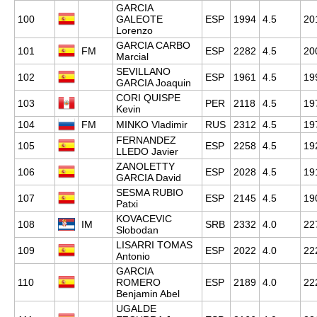
GARCIA
100
GALEOTE
ESP
1994
4.5
20
Lorenzo
GARCIA CARBO
101
FM
ESP
2282
4.5
20
Marcial
SEVILLANO
102
ESP
1961
4.5
19
GARCIA Joaquin
CORI QUISPE
103
PER
2118
4.5
19
Kevin
104
FM
MINKO Vladimir
RUS
2312
4.5
19
FERNANDEZ
105
ESP
2258
4.5
19
LLEDO Javier
ZANOLETTY
106
ESP
2028
4.5
19
GARCIA David
SESMA RUBIO
107
ESP
2145
4.5
19
Patxi
KOVACEVIC
108
IM
SRB
2332
4.0
22
Slobodan
LISARRI TOMAS
109
ESP
2022
4.0
22
Antonio
GARCIA
110
ROMERO
ESP
2189
4.0
22
Benjamin Abel
UGALDE