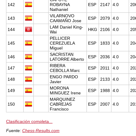
142
ROBAYNA
ESP
2147
4.0
20
Nathaniel
VILARNOVO
143
ESP
2079
4.0
20
CAAMAÑO Jose
LAM Daniel King-
144
HKG
2106
4.0
20
Wai
PELLICER
145
CEREZUELA
ESP
1833
4.0
20
Miguel
SACRISTAN
146
ESP
2036
4.0
20
LATORRE Alberto
RIBERA
147
ESP
2011
4.0
20
CEBOLLA Marc
ENGO PARDO
148
ESP
2133
4.0
20
Javier
MORONA
149
ESP
1988
4.0
20
MINGUEZ Irene
MARQUINEZ
150
CABREJAS
ESP
2007
4.0
20
Francisco
Clasificación completa...
Fuente:
Chess-Results.com