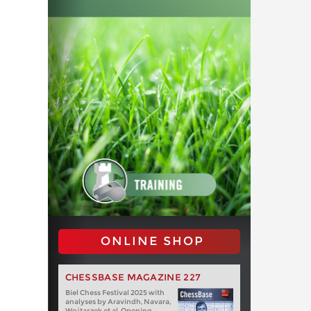
ONLINE SHOP
CHESSBASE MAGAZINE 227
Biel Chess Festival 2025 with
analyses by Aravindh, Navara,
Wojtaszek et al. Opening