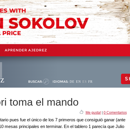
APRENDER AJEDREZ
ez
S
BUSCAR:
IDIOMAS:
DE
EN
ES
FR
ri toma el mando
Me gusta!
|
0 Comentarios
itario pues fue el único de los 7 primeros que consiguió ganar (ante
0 mesas principales en terminar. En el tablero 1 parecía que Julio