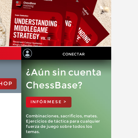
CONECTAR
¿Aún sin cuenta
ChessBase?
HOP
INFÓRMESE >
Combinaciones, sacrificios, mates.
Ejercicios de táctica para cualquier
fuerza de juego sobre todos los
temas.