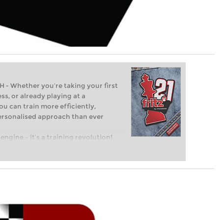
Whether you’re taking your first
ss, or already playing at a
ou can train more efficiently,
personalised approach than ever
engine – it’s a training revolution!
t steps into the world of club chess,
ent level: with FRITZ, you can train
 and with a more personalised