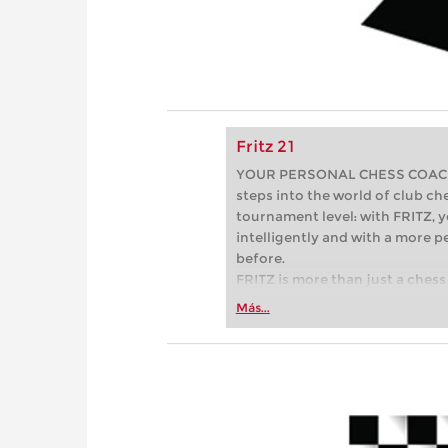
Fritz 21
YOUR PERSONAL CHESS COACH - 
steps into the world of club che
tournament level: with FRITZ, y
intelligently and with a more 
before.
FRITZ is more than just a chess 
Whether you’re taking your firs
Más...
or already playing at a tournam
more efficiently, intelligently
approach than ever before.