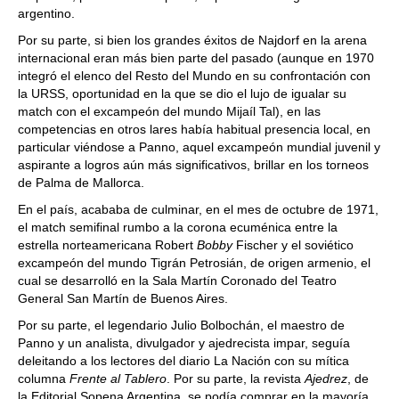
argentino.
Por su parte, si bien los grandes éxitos de Najdorf en la arena
internacional eran más bien parte del pasado (aunque en 1970
integró el elenco del Resto del Mundo en su confrontación con
la URSS, oportunidad en la que se dio el lujo de igualar su
match con el excampeón del mundo Mijaíl Tal), en las
competencias en otros lares había habitual presencia local, en
particular viéndose a Panno, aquel excampeón mundial juvenil y
aspirante a logros aún más significativos, brillar en los torneos
de Palma de Mallorca.
En el país, acababa de culminar, en el mes de octubre de 1971,
el match semifinal rumbo a la corona ecuménica entre la
estrella norteamericana Robert
Bobby
Fischer y el soviético
excampeón del mundo Tigrán Petrosián, de origen armenio, el
cual se desarrolló en la Sala Martín Coronado del Teatro
General San Martín de Buenos Aires.
Por su parte, el legendario Julio Bolbochán, el maestro de
Panno y un analista, divulgador y ajedrecista impar, seguía
deleitando a los lectores del diario La Nación con su mítica
columna
Frente al Tablero
. Por su parte, la revista
Ajedrez
, de
la Editorial Sopena Argentina, se podía comprar en la mayoría