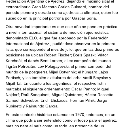
Federación Argentina de Ajedrez, dejando el máximo sitial el
extraordinario Gran Maestro Carlos Guimard, hombre del
periodo pionero y dorado como ajedrecista olímpico, quien fue
sucedido en la principal poltrona por Gaspar Soria.
Otra novedad importante es que este año se pone en práctica,
a nivel internacional, el sistema de medición ajedrecística
denominado ELO, el que fue aprobado por la Federación
Internacional de Ajedrez , pudiéndose observar en la primera
lista, que corresponde al mes de julio, que en las diez primeras
posiciones se ubican Robert Fischer; Boris Spaski; Víktor
Korchnói; el danés Bent Larsen; el ex campeón del mundo
Tigrán Petrosián; Lev Polugayevski; el primer campeón del
mundo de la posguerra Mijaíl Botvínnik; el húngaro Lajos
Portisch; y los también extitulares del orbe Vasili Smyslov y
Mijaíl Tal. En cuanto a los argentinos, el respectivo listín
marcaba el siguiente ordenamiento: Oscar Panno; Miguel
Najdorf; Raúl Sanguineti; Miguel Quinteros; Héctor Rossetto;
Samuel Schweber; Erich Eliskases; Herman Pilnik; Jorge
Rubinetti y Raimundo García.
En este contexto histórico estamos en 1970, entonces, en un
clima que podría ser entendido como virtuoso para el ajedrez,
mas no para el país como un todo, en presencia de un