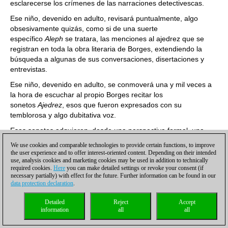
esclarecerse los crímenes de las narraciones detectivescas.
Ese niño, devenido en adulto, revisará puntualmente, algo
obsesivamente quizás, como si de una suerte
específico
Aleph
se tratara, las menciones al ajedrez que se
registran en toda la obra literaria de Borges, extendiendo la
búsqueda a algunas de sus conversaciones, disertaciones y
entrevistas.
Ese niño, devenido en adulto, se conmoverá una y mil veces a
la hora de escuchar al propio Borges recitar los
sonetos
Ajedrez
, esos que fueron expresados con su
temblorosa y algo dubitativa voz.
Esos sonetos adquieren, desde una perspectiva formal, una
música especial y un mensaje del todo trascendente. Sus
We use cookies and comparable technologies to provide certain functions, to improve
versos, en particular en su tramo final, apelan a los orígenes de
the user experience and to offer interest-oriented content. Depending on their intended
todo y a los misterios últimos y, al hacerlo, desde luego que no
use, analysis cookies and marketing cookies may be used in addition to technically
required cookies.
Here
you can make detailed settings or revoke your consent (if
sólo alude al mundo específico del ajedrez. Es que creemos
necessary partially) with effect for the future. Further information can be found in our
que no hay persona alguna, sea o no ajedrecista que, al
data protection declaration
.
conocerlos, al advertir su belleza poética y al saborear los
alcances de su contenido metafísico, no podrá dejar de
Detailed
Reject
Accept
information
all
all
conmoverse. Y nos atrevemos a plantear que podrían ser
recitados, una y otra vez, como si de un mantra se tratase. De