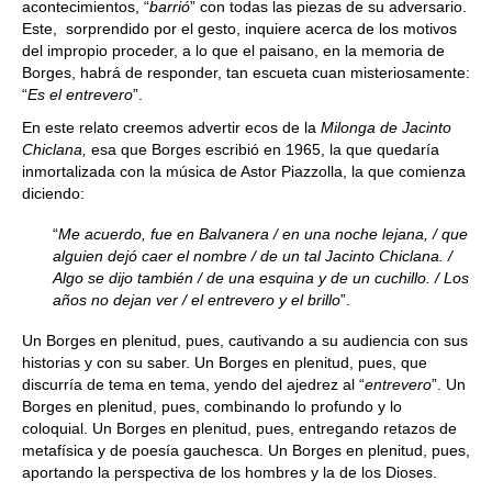
acontecimientos, “
barrió
” con todas las piezas de su adversario.
Este, sorprendido por el gesto, inquiere acerca de los motivos
del impropio proceder, a lo que el paisano, en la memoria de
Borges, habrá de responder, tan escueta cuan misteriosamente:
“
Es el entrevero
”.
En este relato creemos advertir ecos de la
Milonga de Jacinto
Chiclana,
esa que Borges escribió en 1965, la que quedaría
inmortalizada con la música de Astor Piazzolla, la que comienza
diciendo:
“
Me acuerdo, fue en Balvanera / en una noche lejana, / que
alguien dejó caer el nombre / de un tal Jacinto Chiclana. /
Algo se dijo también / de una esquina y de un cuchillo. / Los
años no dejan ver / el entrevero y el brillo
”.
Un Borges en plenitud, pues, cautivando a su audiencia con sus
historias y con su saber. Un Borges en plenitud, pues, que
discurría de tema en tema, yendo del ajedrez al “
entrevero
”. Un
Borges en plenitud, pues, combinando lo profundo y lo
coloquial. Un Borges en plenitud, pues, entregando retazos de
metafísica y de poesía gauchesca. Un Borges en plenitud, pues,
aportando la perspectiva de los hombres y la de los Dioses.