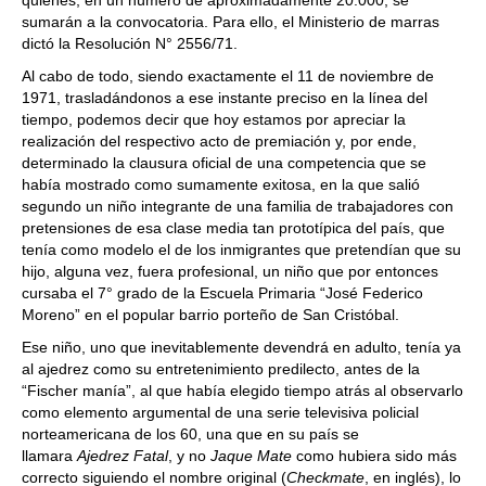
quienes, en un número de aproximadamente 20.000, se
sumarán a la convocatoria. Para ello, el Ministerio de marras
dictó la Resolución N° 2556/71.
Al cabo de todo, siendo exactamente el 11 de noviembre de
1971, trasladándonos a ese instante preciso en la línea del
tiempo, podemos decir que hoy estamos por apreciar la
realización del respectivo acto de premiación y, por ende,
determinado la clausura oficial de una competencia que se
había mostrado como sumamente exitosa, en la que salió
segundo un niño integrante de una familia de trabajadores con
pretensiones de esa clase media tan prototípica del país, que
tenía como modelo el de los inmigrantes que pretendían que su
hijo, alguna vez, fuera profesional, un niño que por entonces
cursaba el 7° grado de la Escuela Primaria “José Federico
Moreno” en el popular barrio porteño de San Cristóbal.
Ese niño, uno que inevitablemente devendrá en adulto, tenía ya
al ajedrez como su entretenimiento predilecto, antes de la
“Fischer manía”, al que había elegido tiempo atrás al observarlo
como elemento argumental de una serie televisiva policial
norteamericana de los 60, una que en su país se
llamara
Ajedrez Fatal
, y no
Jaque Mate
como hubiera sido más
correcto siguiendo el nombre original (
Checkmate
, en inglés), lo