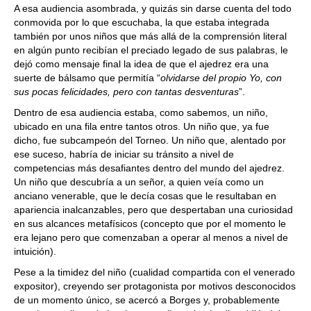
A esa audiencia asombrada, y quizás sin darse cuenta del todo
conmovida por lo que escuchaba, la que estaba integrada
también por unos niños que más allá de la comprensión literal
en algún punto recibían el preciado legado de sus palabras, le
dejó como mensaje final la idea de que el ajedrez era una
suerte de bálsamo que permitía “
olvidarse del propio Yo, con
sus pocas felicidades, pero con tantas desventuras
”.
Dentro de esa audiencia estaba, como sabemos, un niño,
ubicado en una fila entre tantos otros. Un niño que, ya fue
dicho, fue subcampeón del Torneo. Un niño que, alentado por
ese suceso, habría de iniciar su tránsito a nivel de
competencias más desafiantes dentro del mundo del ajedrez.
Un niño que descubría a un señor, a quien veía como un
anciano venerable, que le decía cosas que le resultaban en
apariencia inalcanzables, pero que despertaban una curiosidad
en sus alcances metafísicos (concepto que por el momento le
era lejano pero que comenzaban a operar al menos a nivel de
intuición).
Pese a la timidez del niño (cualidad compartida con el venerado
expositor), creyendo ser protagonista por motivos desconocidos
de un momento único, se acercó a Borges y, probablemente