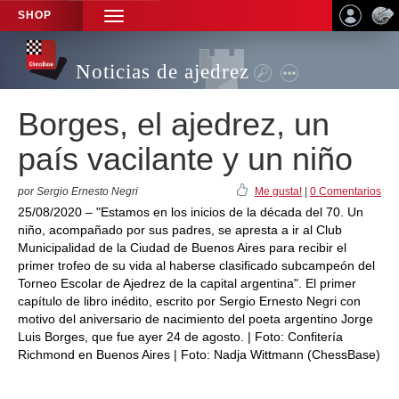
SHOP
TOGGLE
NAVIGATION
Noticias de ajedrez
Borges, el ajedrez, un
país vacilante y un niño
por Sergio Ernesto Negri
Me gusta!
|
0 Comentarios
25/08/2020 – "Estamos en los inicios de la década del 70. Un
niño, acompañado por sus padres, se apresta a ir al Club
Municipalidad de la Ciudad de Buenos Aires para recibir el
primer trofeo de su vida al haberse clasificado subcampeón del
Torneo Escolar de Ajedrez de la capital argentina". El primer
capítulo de libro inédito, escrito por Sergio Ernesto Negri con
motivo del aniversario de nacimiento del poeta argentino Jorge
Luis Borges, que fue ayer 24 de agosto. | Foto: Confitería
Richmond en Buenos Aires | Foto: Nadja Wittmann (ChessBase)