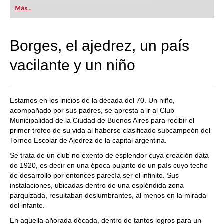
first steps into the world of club chess, or already
Más...
playing at a tournament level: with FRITZ, you can
train more efficiently, intelligently and with a
more personalised approach than ever before.
Borges, el ajedrez, un país
vacilante y un niño
Estamos en los inicios de la década del 70. Un niño,
acompañado por sus padres, se apresta a ir al Club
Municipalidad de la Ciudad de Buenos Aires para recibir el
primer trofeo de su vida al haberse clasificado subcampeón del
Torneo Escolar de Ajedrez de la capital argentina.
Se trata de un club no exento de esplendor cuya creación data
de 1920, es decir en una época pujante de un país cuyo techo
de desarrollo por entonces parecía ser el infinito. Sus
instalaciones, ubicadas dentro de una espléndida zona
parquizada, resultaban deslumbrantes, al menos en la mirada
del infante.
En aquella añorada década, dentro de tantos logros para un