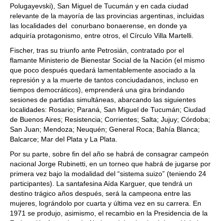
Polugayevski), San Miguel de Tucumán y en cada ciudad
relevante de la mayoría de las provincias argentinas, incluidas
las localidades del conurbano bonaerense, en donde ya
adquiría protagonismo, entre otros, el Círculo Villa Martelli.
Fischer, tras su triunfo ante Petrosián, contratado por el
flamante Ministerio de Bienestar Social de la Nación (el mismo
que poco después quedará lamentablemente asociado a la
represión y a la muerte de tantos conciudadanos, incluso en
tiempos democráticos), emprenderá una gira brindando
sesiones de partidas simultáneas, abarcando las siguientes
localidades: Rosario; Paraná, San Miguel de Tucumán; Ciudad
de Buenos Aires; Resistencia; Corrientes; Salta; Jujuy; Córdoba;
San Juan; Mendoza; Neuquén; General Roca; Bahía Blanca;
Balcarce; Mar del Plata y La Plata.
Por su parte, sobre fin del año se habrá de consagrar campeón
nacional Jorge Rubinetti, en un torneo que habrá de jugarse por
primera vez bajo la modalidad del “sistema suizo” (teniendo 24
participantes). La santafesina Aída Karguer, que tendrá un
destino trágico años después, será la campeona entre las
mujeres, lográndolo por cuarta y última vez en su carrera. En
1971 se produjo, asimismo, el recambio en la Presidencia de la