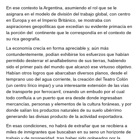
En ese contexto la Argentina, asumiendo el rol que se le
asignara en el modelo de división del trabajo global, con centro
en Europa y en el Imperio Británico, se mostraba con
aspiraciones geopolíticas que excedían su evidente primacía en
la porción del continente que le correspondía en el contexto de
su rica geografía.
La economía crecía en forma apreciable y, aún más
contundentemente, podían exhibirse los esfuerzos que habían
permitido desterrar el analfabetismo de sus tierras, habiendo
sido el primer país del mundo que alcanzó ese virtuoso objetivo.
Habían otros logros que abarcaban diversos planos, desde el
temprano uso del agua corriente, la creación del Teatro Colón
(un centro lírico impar) y una interesante extensión de las vías
de transporte por ferrocarril, creando un embudo por el cual
todo confluía a un puerto que era desde donde ingresaban
mercancías, personas y elementos de la cultura foráneas, y por
donde salían los productos naturales de su suelo ubérrimo
generando las divisas producto de la actividad exportadora.
En esas condiciones, no habrá de extrañar que se recibiera a
miles de inmigrantes que buscaban en su seno un horizonte de
trabajo y de prosperidad, tras haber sido golpeados por la