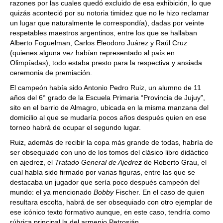
razones por las cuales quedó excluido de esa exhibición, lo que
quizás aconteció por su notoria timidez que no le hizo reclamar
un lugar que naturalmente le correspondía), dadas por veinte
respetables maestros argentinos, entre los que se hallaban
Alberto Foguelman, Carlos Eleodoro Juárez y Raúl Cruz
(quienes alguna vez habían representado al país en
Olimpíadas), todo estaba presto para la respectiva y ansiada
ceremonia de premiación.
El campeón había sido Antonio Pedro Ruiz, un alumno de 11
años del 6° grado de la Escuela Primaria “Provincia de Jujuy”,
sito en el barrio de Almagro, ubicada en la misma manzana del
domicilio al que se mudaría pocos años después quien en ese
torneo habrá de ocupar el segundo lugar.
Ruiz, además de recibir la copa más grande de todas, habría de
ser obsequiado con uno de los tomos del clásico libro didáctico
en ajedrez, el
Tratado General
de Ajedrez
de Roberto Grau, el
cual había sido firmado por varias figuras, entre las que se
destacaba un jugador que sería poco después campeón del
mundo: el ya mencionado
Bobby
Fischer. En el caso de quien
resultara escolta, habrá de ser obsequiado con otro ejemplar de
ese icónico texto formativo aunque, en este caso, tendría como
rúbrica principal la del armenio Petrosián.