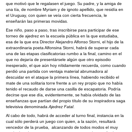
que motivó que le regalasen el juego. Su padre, y la amiga de
una tía, de nombre Myriam y de ignoto apellido, que residía en
el Uruguay, con quien se veía con cierta frecuencia, le
enseñarán las primeras movidas.
Ese niño, paso a paso, tras inscribirse para participar de ese
torneo de ajedrez en la escuela pública en la que estudiaba,
esa de la que era Director Alejandro Alfonso Storni, el hijo de la
extraordinaria poeta Alfonsina Storni, habrá de superar cada
una de las etapas clasificatorias rumbo a la final, camino en el
que no dejaría de presentársele algún que otro episodio
inesperado, el que aún hoy nítidamente recuerda, como cuando
perdió una partida con ventaja material abrumadora al
descuidar en el ataque la primera línea, habiendo recibido el
mate de una solitaria torre frente a un rey propio que no había
tenido el recaudo de darse una casilla de escapatoria. Podría
decirse que ese día, evidentemente, se había olvidado de las
enseñanzas que partían del propio título de su inspiradora saga
televisiva denominada
Ajedrez Fatal
.
Al cabo de todo, habrá de acceder al turno final, instancia en la
cual sólo perderá un juego con quien, a la sazón, resultará
vencedor de la prueba, alcanzando de todos modos el muy