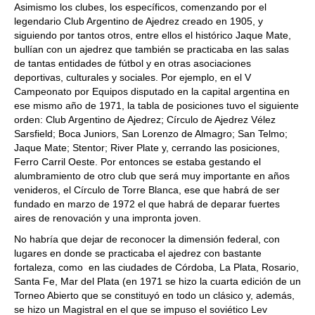
Asimismo los clubes, los específicos, comenzando por el
legendario Club Argentino de Ajedrez creado en 1905, y
siguiendo por tantos otros, entre ellos el histórico Jaque Mate,
bullían con un ajedrez que también se practicaba en las salas
de tantas entidades de fútbol y en otras asociaciones
deportivas, culturales y sociales. Por ejemplo, en el V
Campeonato por Equipos disputado en la capital argentina en
ese mismo año de 1971, la tabla de posiciones tuvo el siguiente
orden: Club Argentino de Ajedrez; Círculo de Ajedrez Vélez
Sarsfield; Boca Juniors, San Lorenzo de Almagro; San Telmo;
Jaque Mate; Stentor; River Plate y, cerrando las posiciones,
Ferro Carril Oeste. Por entonces se estaba gestando el
alumbramiento de otro club que será muy importante en años
venideros, el Círculo de Torre Blanca, ese que habrá de ser
fundado en marzo de 1972 el que habrá de deparar fuertes
aires de renovación y una impronta joven.
No habría que dejar de reconocer la dimensión federal, con
lugares en donde se practicaba el ajedrez con bastante
fortaleza, como en las ciudades de Córdoba, La Plata, Rosario,
Santa Fe, Mar del Plata (en 1971 se hizo la cuarta edición de un
Torneo Abierto que se constituyó en todo un clásico y, además,
se hizo un Magistral en el que se impuso el soviético Lev