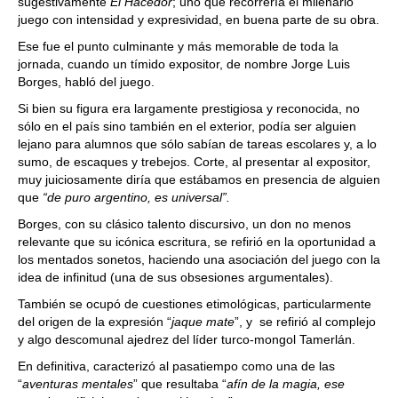
sugestivamente
El Hacedor
; uno que recorrería el milenario
juego con intensidad y expresividad, en buena parte de su obra.
Ese fue el punto culminante y más memorable de toda la
jornada, cuando un tímido expositor, de nombre Jorge Luis
Borges, habló del juego.
Si bien su figura era largamente prestigiosa y reconocida, no
sólo en el país sino también en el exterior, podía ser alguien
lejano para alumnos que sólo sabían de tareas escolares y, a lo
sumo, de escaques y trebejos. Corte, al presentar al expositor,
muy juiciosamente diría que estábamos en presencia de alguien
que
“de puro argentino, es universal”.
Borges, con su clásico talento discursivo, un don no menos
relevante que su icónica escritura, se refirió en la oportunidad a
los mentados sonetos, haciendo una asociación del juego con la
idea de infinitud (una de sus obsesiones argumentales).
También se ocupó de cuestiones etimológicas, particularmente
del origen de la expresión “
jaque mate
”, y se refirió al complejo
y algo descomunal ajedrez del líder turco-mongol Tamerlán.
En definitiva, caracterizó al pasatiempo como una de las
“
aventuras mentales
” que resultaba “
afín de la magia, ese