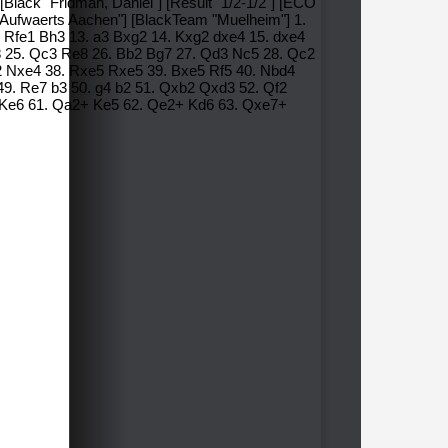
[Black "Fridman, Daniel"] [Result "1/2-1/2"] [ECO
 "Aufwaerts Aachen"] [BlackTeam "Muelheim"] 1.
. Rfe1 Bh3 13. a3 Bxg2 14. Kxg2 dxe4 15. dxe4
f8 25. Qc3 Re8 26. Bb2 Bg7 27. Qd3 Nc5 28. Qc2
2 Nxe4 38. Rxe5 Rxe5 39. Bxe5 Rf5 40. Nbd4
9. Re7 b3 50. g4 b2 51. Qxb2 Qxd3 52. Qf2
 Ke6 61. Qa2+ Ke5 62. Qe2+ Kd6 63. Qxe7+