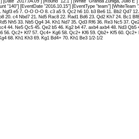
[Date "2017.04.09"] [Round "12.1"] [White "Granda Zuniga, Julio E"] 
Count "140"] [EventDate "2016.10.15"] [EventType "team"] [WhiteTeam
6. Ngf3 e5 7. O-O O-O 8. c3 a5 9. Qc2 h6 10. b3 Be6 11. Bb2 Qd7 12
 Nb8 20. c4 Nbd7 21. Nd5 Rac8 22. Rad1 Bd6 23. Qd2 Kh7 24. Bc1 B
 Rd5 Nh5 33. Nb5 Qg4 34. Kh1 Nd7 35. Qd3 Rf6 36. Re3 Nc5 37. Qe
c4 44. Ne5 Qc5 45. Qe2 b5 46. Kg2 b4 47. axb4 axb4 48. Nd3 Qb5 4
6 56. Qc2+ Kf7 57. Qc4+ Kg6 58. Qc2+ Kf6 59. Qb2+ Kf5 60. Qc2+
 Kg4 68. Kh1 Kh3 69. Kg1 Bd4+ 70. Kh1 Be3 1/2-1/2