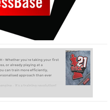
Whether you’re taking your first
ss, or already playing at a
ou can train more efficiently,
personalised approach than ever
engine – it’s a training revolution!
t steps into the world of club chess,
ent level: with FRITZ, you can train
 and with a more personalised