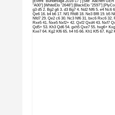
[Event "Bundesliga 2016-17"] [Site "Aachen GER"] 
"A00"] [WhiteElo "2648"] [BlackElo "2597"] [Ply
g3 d5 2. Bg2 g6 3. d3 Bg7 4. Nd2 Nf6 5. e4 Nc6 
Qe6 16. b4 b6 17. Nf1 Rfd8 18. Ne3 Bf8 19. b5
Nfd7 29. Qe2 c6 30. Nc3 Nf6 31. bxc6 Rxc6 32.
Rxe5 41. Nxe5 Nxf2+ 42. Qxf2 Qxd4 43. Nxf7 Qx
Qd5+ 53. Kh3 Qd6 54. gxh5 Qxe7 55. hxg6+ Kxg
Kxe7 64. Kg2 Kf6 65. h4 h5 66. Kh1 Kf5 67. Kg2