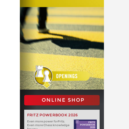
ONLINE SHOP
FRITZ POWERBOOK 2026
Even more power forFritz.
Even more Chess knowledge
for you.