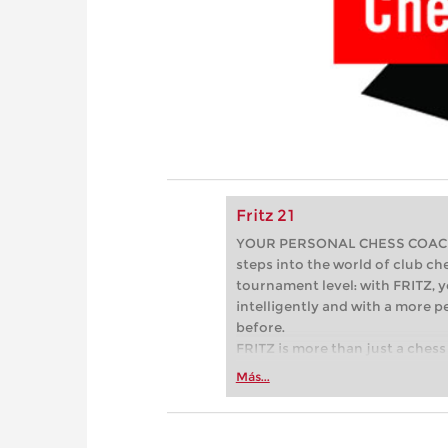
Fritz 21
YOUR PERSONAL CHESS COACH - 
steps into the world of club che
tournament level: with FRITZ, y
intelligently and with a more 
before.
FRITZ is more than just a chess 
Whether you’re taking your firs
Más...
or already playing at a tournam
more efficiently, intelligently
approach than ever before.