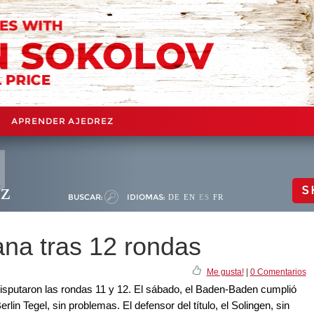
APRENDER AJEDREZ
ez
S
BUSCAR:
IDIOMAS:
DE
EN
ES
FR
na tras 12 rondas
Me gusta!
|
0 Comentarios
isputaron las rondas 11 y 12. El sábado, el Baden-Baden cumplió
erlin Tegel, sin problemas. El defensor del título, el Solingen, sin