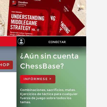
CONECTAR
¿Aún sin cuenta
ChessBase?
HOP
INFÓRMESE >
Combinaciones, sacrificios, mates.
Ejercicios de táctica para cualquier
fuerza de juego sobre todos los
temas.