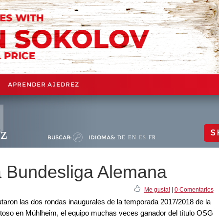
APRENDER AJEDREZ
ez
S
BUSCAR:
IDIOMAS:
DE
EN
ES
FR
a Bundesliga Alemana
Me gusta!
|
0 Comentarios
taron las dos rondas inaugurales de la temporada 2017/2018 de la
toso en Mühlheim, el equipo muchas veces ganador del título OSG