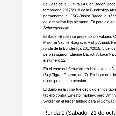
La Casa de la Cultura LA 8 en Baden-Baden
temporada 2017/2018 de la Bundesliga Alema
permanente, el
OSG Baden-Baden
, el sáb
de la máxima liga alemana. En paralelo se
Schwegenheim
.
El Baden-Baden se presentó sin Fabiano C
Maxime Vachier-Lagrave, Vishy Anand, Pet
ronda de la Bundesliga 2017/2018, 5 de los
pero sí jugaron Etienne Bacrot, Arkadij N
el número 12.
En el caso del Schwäbisch Hall faltaban 3
(5) y Tigran Gharamian (7). En lugar de e
el equipo en esta ocasión.
El duelo en la cima fue decidido en los tab
tablero contra Ernesto Inarkiev, pero Dmit
Svidler en el tercer tablero para el Schwäbi
Ronda 1 (Sábado, 21 de oct