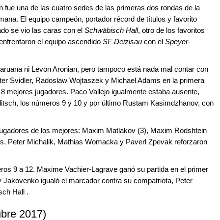
 fue una de las cuatro sedes de las primeras dos rondas de la
na. El equipo campeón, portador récord de títulos y favorito
ado se vio las caras con el
Schwäbisch Hall
, otro de los favoritos
 enfrentaron el equipo ascendido
SF Deizisau
con el
Speyer-
aruana ni Levon Aronian, pero tampoco está nada mal contar con
er Svidler, Radoslaw Wojtaszek y Michael Adams en la primera
 8 mejores jugadores. Paco Vallejo igualmente estaba ausente,
ajditsch, los números 9 y 10 y por último Rustam Kasimdzhanov, con
 jugadores de los mejores: Maxim Matlakov (3), Maxim Rodshtein
llos, Peter Michalik, Mathias Womacka y Paverl Zpevak reforzaron
leros 9 a 12. Maxime Vachier-Lagrave ganó su partida en el primer
ry Jakovenko igualó el marcador contra su compatriota, Peter
sch Hall .
ubre 2017)