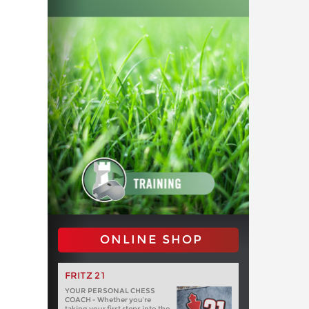
ONLINE SHOP
FRITZ 21
YOUR PERSONAL CHESS
COACH - Whether you’re
taking your first steps into the