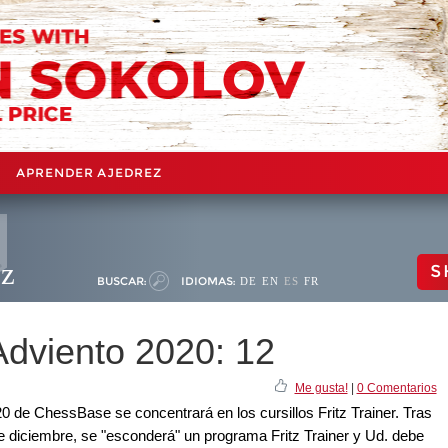
APRENDER AJEDREZ
ez
S
BUSCAR:
IDIOMAS:
DE
EN
ES
FR
Adviento 2020: 12
Me gusta!
|
0 Comentarios
0 de ChessBase se concentrará en los cursillos Fritz Trainer. Tras
de diciembre, se "esconderá" un programa Fritz Trainer y Ud. debe