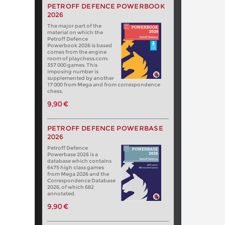
PETROFF DEFENCE POWERBOOK
2026
The major part of the
material on which the
Petroff Defence
Powerbook 2026 is based
comes from the engine
room of playchess.com:
357 000 games. This
imposing number is
supplemented by another
17 000 from Mega and from correspondence
chess.
9,90 €
PETROFF DEFENCE POWERBASE
2026
Petroff Defence
Powerbase 2026 is a
database which contains
6475 high class games
from Mega 2026 and the
Correspondence Database
2026, of which 682
annotated.
9,90 €