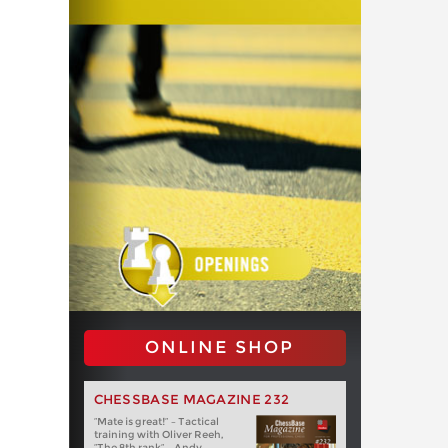
ONLINE SHOP
CHESSBASE MAGAZINE 232
“Mate is great!” – Tactical
training with Oliver Reeh,
“The 8th rank” – Andy