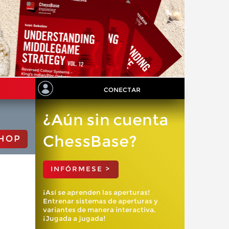
CONECTAR
¿Aún sin cuenta
ChessBase?
HOP
INFÓRMESE >
¡Así se aprenden las aperturas!
Entrenar sistemas de aperturas y
variantes de manera interactiva.
¡Jugada a jugada!