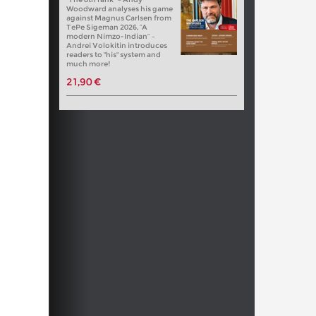
Woodward analyses his game
against Magnus Carlsen from
TePe Sigeman 2026, “A
modern Nimzo-Indian” –
Andrei Volokitin introduces
readers to "his" system and
much more!
21,90 €