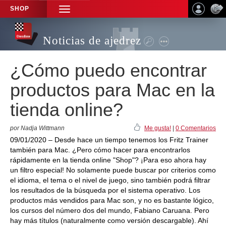
SHOP
TOGGLE
NAVIGATION
Noticias de ajedrez
¿Cómo puedo encontrar
productos para Mac en la
tienda online?
por Nadja Wittmann
Me gusta!
|
0 Comentarios
09/01/2020 – Desde hace un tiempo tenemos los Fritz Trainer
también para Mac. ¿Pero cómo hacer para encontrarlos
rápidamente en la tienda online "Shop"? ¡Para eso ahora hay
un filtro especial! No solamente puede buscar por criterios como
el idioma, el tema o el nivel de juego, sino también podrá filtrar
los resultados de la búsqueda por el sistema operativo. Los
productos más vendidos para Mac son, y no es bastante lógico,
los cursos del número dos del mundo, Fabiano Caruana. Pero
hay más títulos (naturalmente como versión descargable). Ahí