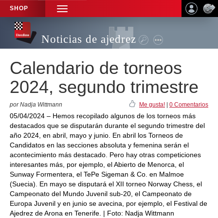
SHOP
TOGGLE
NAVIGATION
Noticias de ajedrez
Calendario de torneos
2024, segundo trimestre
por Nadja Wittmann
Me gusta!
|
0 Comentarios
05/04/2024 – Hemos recopilado algunos de los torneos más
destacados que se disputarán durante el segundo trimestre del
año 2024, en abril, mayo y junio. En abril los Torneos de
Candidatos en las secciones absoluta y femenina serán el
acontecimiento más destacado. Pero hay otras competiciones
interesantes más, por ejemplo, el Abierto de Menorca, el
Sunway Formentera, el TePe Sigeman & Co. en Malmoe
(Suecia). En mayo se disputará el XII torneo Norway Chess, el
Campeonato del Mundo Juvenil sub-20, el Campeonato de
Europa Juvenil y en junio se avecina, por ejemplo, el Festival de
Ajedrez de Arona en Tenerife. | Foto: Nadja Wittmann