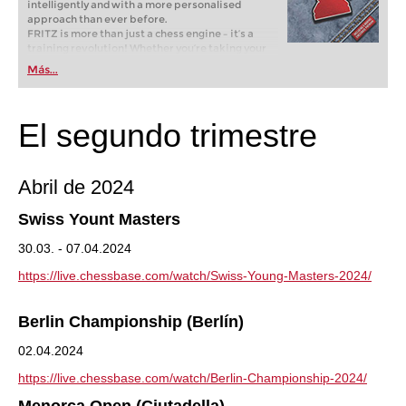
intelligently and with a more personalised
approach than ever before.
FRITZ is more than just a chess engine – it’s a
training revolution! Whether you’re taking your
first steps into the world of club chess, or already
Más...
playing at a tournament level: with FRITZ, you can
train more efficiently, intelligently and with a
more personalised approach than ever before.
El segundo trimestre
Abril de 2024
Swiss Yount Masters
30.03. - 07.04.2024
https://live.chessbase.com/watch/Swiss-Young-Masters-2024/
Berlin Championship (Berlín)
02.04.2024
https://live.chessbase.com/watch/Berlin-Championship-2024/