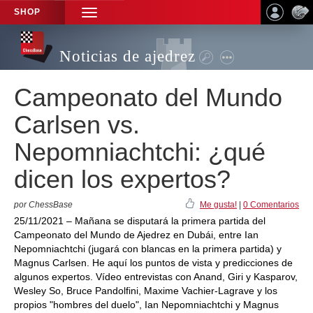
SHOP
TOGGLE
NAVIGATION
Noticias de ajedrez
Campeonato del Mundo
Carlsen vs.
Nepomniachtchi: ¿qué
dicen los expertos?
por ChessBase
Me gusta!
|
0 Comentarios
25/11/2021 – Mañana se disputará la primera partida del
Campeonato del Mundo de Ajedrez en Dubái, entre Ian
Nepomniachtchi (jugará con blancas en la primera partida) y
Magnus Carlsen. He aquí los puntos de vista y predicciones de
algunos expertos. Vídeo entrevistas con Anand, Giri y Kasparov,
Wesley So, Bruce Pandolfini, Maxime Vachier-Lagrave y los
propios "hombres del duelo", Ian Nepomniachtchi y Magnus