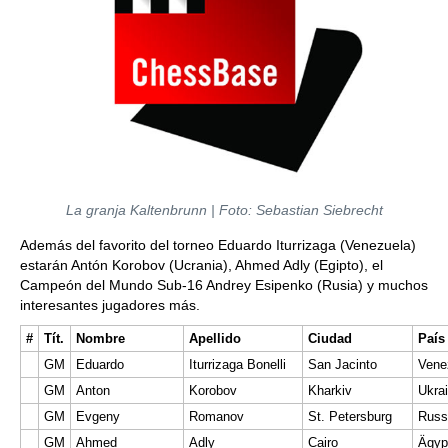
La granja Kaltenbrunn | Foto: Sebastian Siebrecht
Además del favorito del torneo Eduardo Iturrizaga (Venezuela)
estarán Antón Korobov (Ucrania), Ahmed Adly (Egipto), el
Campeón del Mundo Sub-16 Andrey Esipenko (Rusia) y muchos
interesantes jugadores más.
#
Tít.
Nombre
Apellido
Ciudad
País
GM
Eduardo
Iturrizaga Bonelli
San Jacinto
Vene
GM
Anton
Korobov
Kharkiv
Ukra
GM
Evgeny
Romanov
St. Petersburg
Russ
GM
Ahmed
Adly
Cairo
Ägyp