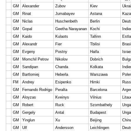
GM
Alexander
Zubov
Kiev
Ukra
GM
Rinat
Jumabayev
Astana
Kaza
GM
Niclas
Huschenbeth
Berlin
Deut
GM
Gopal
Geetha Narayanan
Kochi
Indie
GM
Kaido
Kulaots
Tallinn
Estl
GM
Alexandr
Fier
Tbilisi
Brasi
GM
Evgeny
Postny
Haifa
Israe
GM
Momchil Petrov
Nikolov
Dobrich
Bulga
GM
Sandipan
Chanda
Kolkata
Indie
GM
Bartlomiej
Heberla
Warszawa
Pole
FM
Andrey
Esipenko
Himki
Russ
GM
Fernando Rodrigo
Peralta
Barcelona
Argen
GM
Aloyzas
Kveinys
Vilnius
Litau
GM
Robert
Ruck
Szombathely
Unga
GM
Gergely
Antal
Budapest
Unga
GM
Yinglun
Xu
Beijing
Chin
GM
Ulf
Andersson
Leichlingen
Deut