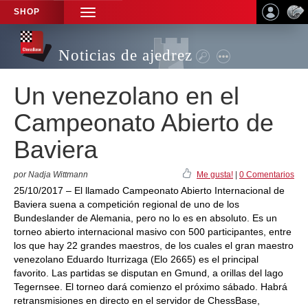
SHOP
TOGGLE
NAVIGATION
Noticias de ajedrez
Un venezolano en el
Campeonato Abierto de
Baviera
por Nadja Wittmann
Me gusta!
|
0 Comentarios
25/10/2017 – El llamado Campeonato Abierto Internacional de
Baviera suena a competición regional de uno de los
Bundeslander de Alemania, pero no lo es en absoluto. Es un
torneo abierto internacional masivo con 500 participantes, entre
los que hay 22 grandes maestros, de los cuales el gran maestro
venezolano Eduardo Iturrizaga (Elo 2665) es el principal
favorito. Las partidas se disputan en Gmund, a orillas del lago
Tegernsee. El torneo dará comienzo el próximo sábado. Habrá
retransmisiones en directo en el servidor de ChessBase,