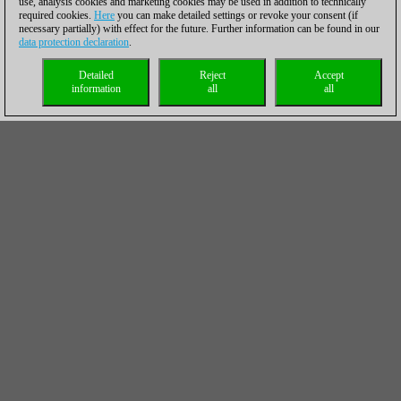
use, analysis cookies and marketing cookies may be used in addition to technically
required cookies.
Here
you can make detailed settings or revoke your consent (if
necessary partially) with effect for the future. Further information can be found in our
data protection declaration
.
Detailed
Reject
Accept
information
all
all