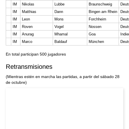
IM
Nikolas
Lubbe
Braunschweig
Deut
IM
Matthias
Dann
Bingen am Rhein
Deut
IM
Leon
Mons
Forchheim
Deut
IM
Roven
Vogel
Nossen
Deut
IM
Anurag
Mhamal
Goa
Indie
IM
Marco
Baldauf
München
Deut
En total participan 500 jugadores
Retransmisiones
(Mientras estén en marcha las partidas, a partir del sábado 28
de octubre)