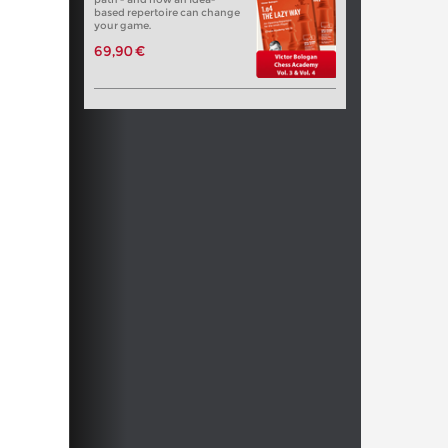
based repertoire can change
your game.
69,90 €