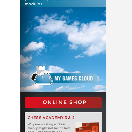
modulos.
ONLINE SHOP
CHESS ACADEMY 3 & 4
Why memorising endless
theory might not be the best
path - and how an idea-