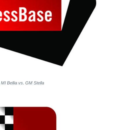
MI Bellia vs. GM Stella