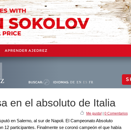
APRENDER AJEDREZ
ez
S
BUSCAR:
IDIOMAS:
DE
EN
ES
FR
en el absoluto de Italia
Me gusta!
|
0 Comentarios
sputó en Salerno, al sur de Napoli. El Campeonato Absoluto
con 12 participantes. Finalmente se coronó campeón el que había