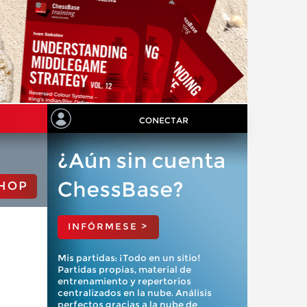
CONECTAR
¿Aún sin cuenta
ChessBase?
HOP
INFÓRMESE >
Mis partidas: ¡Todo en un sitio!
Partidas propias, material de
entrenamiento y repertorios
centralizados en la nube. Análisis
perfectos gracias a la nube de