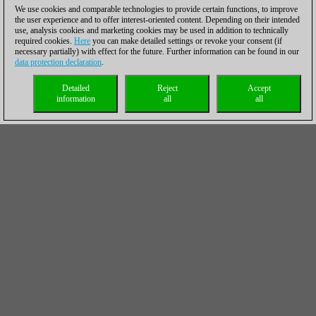
We use cookies and comparable technologies to provide certain functions, to improve
the user experience and to offer interest-oriented content. Depending on their intended
use, analysis cookies and marketing cookies may be used in addition to technically
required cookies.
Here
you can make detailed settings or revoke your consent (if
necessary partially) with effect for the future. Further information can be found in our
data protection declaration
.
Detailed
Reject
Accept
information
all
all