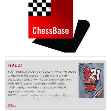
Fritz 21
YOUR PERSONAL CHESS COACH - Whether you’re
taking your first steps into the world of club
chess, or already playing at a tournament level:
with FRITZ, you can train more efficiently,
intelligently and with a more personalised
approach than ever before.
FRITZ is more than just a chess engine – it’s a
training revolution! Whether you’re taking your
first steps into the world of club chess, or already
Más...
playing at a tournament level: with FRITZ, you can