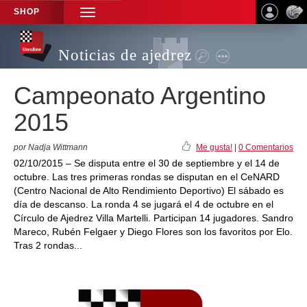
SHOP
TOGGLE
NAVIGATION
Noticias de ajedrez
Campeonato Argentino
2015
por Nadja Wittmann
Me gusta!
|
0 Comentarios
02/10/2015 – Se disputa entre el 30 de septiembre y el 14 de
octubre. Las tres primeras rondas se disputan en el CeNARD
(Centro Nacional de Alto Rendimiento Deportivo) El sábado es
día de descanso. La ronda 4 se jugará el 4 de octubre en el
Círculo de Ajedrez Villa Martelli. Participan 14 jugadores. Sandro
Mareco, Rubén Felgaer y Diego Flores son los favoritos por Elo.
Tras 2 rondas...