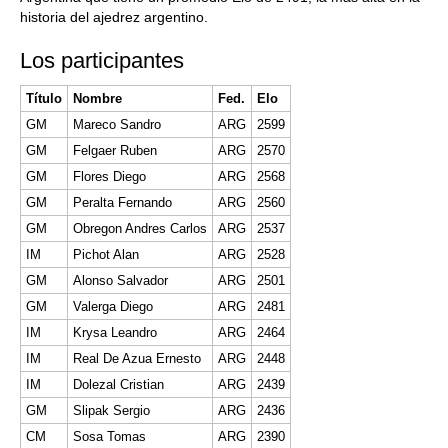
historia del ajedrez argentino.
Los participantes
Título
Nombre
Fed.
Elo
GM
Mareco Sandro
ARG
2599
GM
Felgaer Ruben
ARG
2570
GM
Flores Diego
ARG
2568
GM
Peralta Fernando
ARG
2560
GM
Obregon Andres Carlos
ARG
2537
IM
Pichot Alan
ARG
2528
GM
Alonso Salvador
ARG
2501
GM
Valerga Diego
ARG
2481
IM
Krysa Leandro
ARG
2464
IM
Real De Azua Ernesto
ARG
2448
IM
Dolezal Cristian
ARG
2439
GM
Slipak Sergio
ARG
2436
CM
Sosa Tomas
ARG
2390